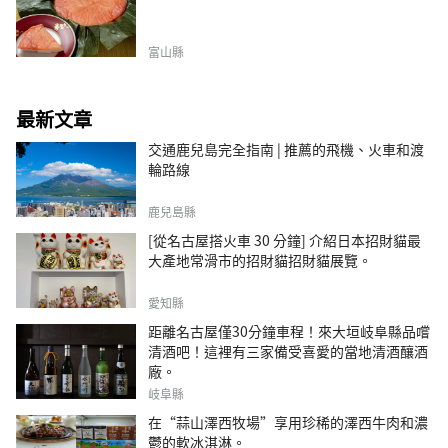
富山縣
最新文章
交通鹿兒島完全指南 | 推薦的飛機、火車和渡
輪路線
鹿兒島縣
[從名古屋搭火車 30 分鐘] 介紹日本招財貓最
大產地常滑市的招財貓招財貓展覽。
愛知縣
距離名古屋僅30分鐘車程！來大垣岐阜縣品嚐
清酒吧！這裡有三家備受喜愛的當地清酒釀酒
廠。
岐阜縣
在“蒜山澤西牧場”享用珍稀的澤西牛肉和濃
鬱的軟冰淇淋。