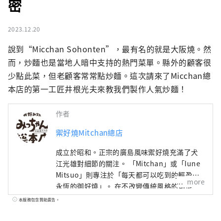
密
2023.12.20
說到“Micchan Sohonten”，最有名的就是大阪燒。然
而，炒麵也是當地人暗中支持的熱門菜單。縣外的顧客很
少點此菜，但老顧客常常點炒麵。這次請來了Micchan總
本店的第一工匠井根光夫來教我們製作人氣炒麵！
作者
禦好燒Mitchan總店
成立於昭和。正宗的廣島風味禦好燒充滿了犬
江光雄對細節的關注。 「Mitchan」或「Iune
Mitsuo」則專注於「每天都可以吃到的輕盈且
more
永恆的御好燒」。 在不改變傳統風格的前提
下，繼續保留廣島風味禦好燒的原汁原味。
本服務包含贊助廣告。