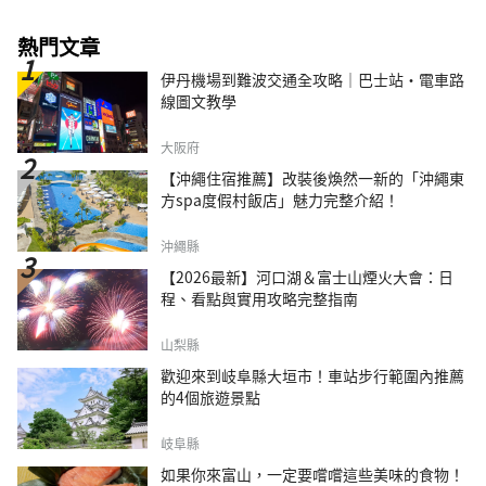
熱門文章
伊丹機場到難波交通全攻略｜巴士站・電車路
線圖文教學
大阪府
【沖繩住宿推薦】改裝後煥然一新的「沖繩東
方spa度假村飯店」魅力完整介紹！
沖繩縣
【2026最新】河口湖＆富士山煙火大會：日
程、看點與實用攻略完整指南
山梨縣
歡迎來到岐阜縣大垣市！車站步行範圍內推薦
的4個旅遊景點
岐阜縣
如果你來富山，一定要嚐嚐這些美味的食物！