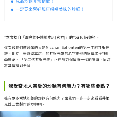
成品炒麵非常精緻！
一定要來禦好燒店嚐嚐美味的炒麵！
*本文摘自「廣島禦好燒總本店[官方]」的YouTube頻道。
這次教我們做炒麵的人是Micchan Sohonten的第一主廚井根光
雄。創立「米醬總本店」的井根光雄的名字由他的嫡傳弟子神川
學繼承。 「第二代井根光夫」正在努力保留第一代的味道，同時
將其傳播到全國。
深受當地人喜愛的炒麵有何魅力？有哪些要點？
擁有眾多當地粉絲的炒麵有何魅力？讓我們一步一步來看看井根
光雄二世製作的炒麵吧。