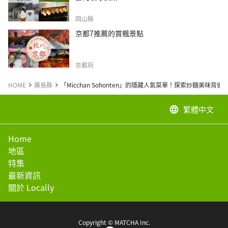
岡山縣
京都7推薦的賞楓景點
京都府
HOME
廣島縣
「Micchan Sohonten」的隱藏人氣菜單！探索炒麵美味背後
繁體中文
language
Home
地區
特集
最新資訊
關於 Locally
Copyright © MATCHA Inc.