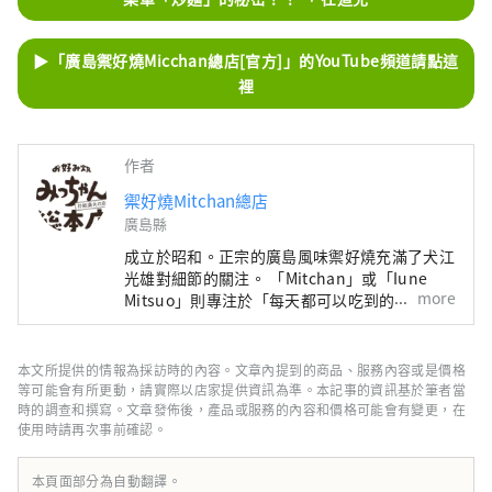
▶「廣島禦好燒Micchan總店[官方]」的YouTube頻道請點這
裡
作者
禦好燒Mitchan總店
廣島縣
成立於昭和。正宗的廣島風味禦好燒充滿了犬江
光雄對細節的關注。 「Mitchan」或「Iune
more
Mitsuo」則專注於「每天都可以吃到的輕盈且
永恆的御好燒」。 在不改變傳統風格的前提
下，繼續保留廣島風味禦好燒的原汁原味。
本文所提供的情報為採訪時的內容。文章內提到的商品、服務內容或是價格
等可能會有所更動，請實際以店家提供資訊為準。本記事的資訊基於筆者當
時的調查和撰寫。文章發佈後，產品或服務的內容和價格可能會有變更，在
使用時請再次事前確認。
本頁面部分為自動翻譯。