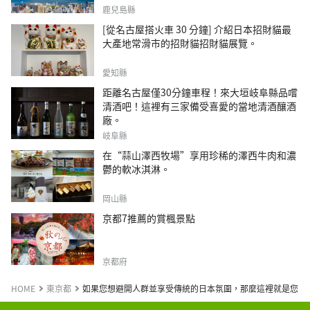
鹿兒島縣
[從名古屋搭火車 30 分鐘] 介紹日本招財貓最
大產地常滑市的招財貓招財貓展覽。
愛知縣
距離名古屋僅30分鐘車程！來大垣岐阜縣品嚐
清酒吧！這裡有三家備受喜愛的當地清酒釀酒
廠。
岐阜縣
在“蒜山澤西牧場”享用珍稀的澤西牛肉和濃
鬱的軟冰淇淋。
岡山縣
京都7推薦的賞楓景點
京都府
HOME
東京都
如果您想避開人群並享受傳統的日本氛圍，那麼這裡就是您的