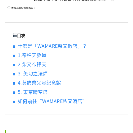
「向世界推廣日本引以為傲的文化與技術」為
本服務包含贊助廣告。
核心理念，透過結合建築、飲食與工藝等元
素，打造能夠透過五感全方位體驗的文化娛樂
空間。 旅客可在融合現代日式建築美學的空間
中，享受獨特的住宿體驗；亦可造訪位於東京
目次
乃木坂、以1900年左右──象徵西方文化初入
什麼是「WAMARE柴又飯店」？
日本的年代──為靈感所設計的西式建築風格
1.帝釋天參道
咖啡廳，品味精緻餐點；此外，於台灣高雄的
直營日本物產專賣店中，也能體驗來自日本的
2.柴又帝釋天
精選酒品與傳統工藝品，感受職人技藝的魅力
3. 矢切之法師
與文化深度。
4.葛飾柴又寅紀念館
5. 東京晴空塔
如何前往“WAMARE柴又酒店”