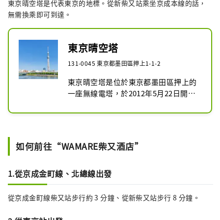
東京晴空塔是代表東京的地標。從新柴又站乘坐京成本線的話，
無需換乘即可到達。
東京晴空塔
131-0045 東京都墨田區押上1-1-2
東京晴空塔是位於東京都墨田區押上的
一座無線電塔，於2012年5月22日開
幕。

它是東京的地標之一，高 634 米，是世
界上最高的塔。

想要欣賞淺草日本最高的塔，唯一能做
如何前往“WAMARE柴又酒店”
的就是拍照。
1.從京成金町線、北總線出發
從京成金町線柴又站步行約 3 分鐘、從新柴又站步行 8​​ 分鐘。