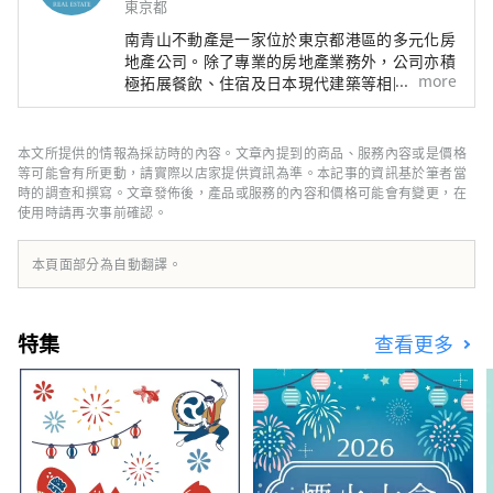
東京都
南青山不動產是一家位於東京都港區的多元化房
地產公司。除了專業的房地產業務外，公司亦積
more
極拓展餐飲、住宿及日本現代建築等相關服務。
旗下於日本當地營運的旅宿事業，以「向世界推
廣日本引以為傲的文化與技術」為核心理念，透
過結合建築、飲食與工藝等元素，打造能夠透過
本文所提供的情報為採訪時的內容。文章內提到的商品、服務內容或是價格
五感全方位體驗的文化娛樂空間。 旅客可在融
等可能會有所更動，請實際以店家提供資訊為準。本記事的資訊基於筆者當
合現代日式建築美學的空間中，享受獨特的住宿
時的調查和撰寫。文章發佈後，產品或服務的內容和價格可能會有變更，在
使用時請再次事前確認。
體驗；亦可造訪位於東京乃木坂、以1900年左
右──象徵西方文化初入日本的年代──為靈感
所設計的西式建築風格咖啡廳，品味精緻餐點；
本頁面部分為自動翻譯。
此外，於台灣高雄的直營日本物產專賣店中，也
能體驗來自日本的精選酒品與傳統工藝品，感受
職人技藝的魅力與文化深度。
特集
查看更多