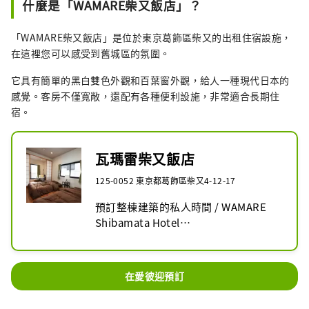
什麼是「WAMARE柴又飯店」？
「WAMARE柴又飯店」是位於東京葛飾區柴又的出租住宿設施，
在這裡您可以感受到舊城區的氛圍。
它具有簡單的黑白雙色外觀和百葉窗外觀，給人一種現代日本的
感覺。客房不僅寬敞，還配有各種便利設施，非常適合長期住
宿。
瓦瑪雷柴又飯店
125-0052 東京都葛飾區柴又4-12-17
預訂整棟建築的私人時間 / WAMARE 
Shibamata Hotel

這是位於葛飾區柴又的出租住宿設施，
您可以在與平常不同的空間中享受舒適
在愛彼迎預訂
輕鬆的時光，感受市中心的氛圍。

黑白兩色的外牆簡約，帶有百葉窗的現