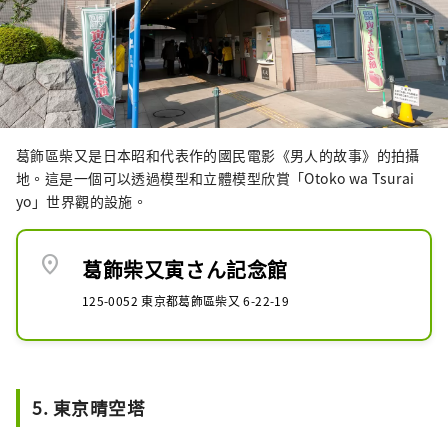
葛飾區柴又是日本昭和代表作的國民電影《男人的故事》的拍攝
地。這是一個可以透過模型和立體模型欣賞「Otoko wa Tsurai
yo」世界觀的設施。
location_on
葛飾柴又寅さん記念館
125-0052 東京都葛飾區柴又 6-22-19
5. 東京晴空塔