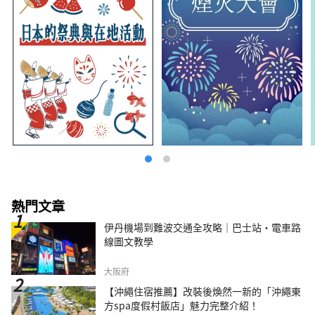
熱門文章
伊丹機場到難波交通全攻略｜巴士站・電車路
線圖文教學
大阪府
【沖繩住宿推薦】改裝後煥然一新的「沖繩東
方spa度假村飯店」魅力完整介紹！