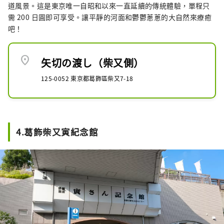
道風景。這是東京唯一自昭和以來一直延續的傳統體驗，單程只
需 200 日圓即可享受。讓平靜的河面和鬱鬱蔥蔥的大自然來療癒
吧！
location_on
矢切の渡し（柴又側）
125-0052 東京都葛飾區柴又7-18
4.葛飾柴又寅紀念館