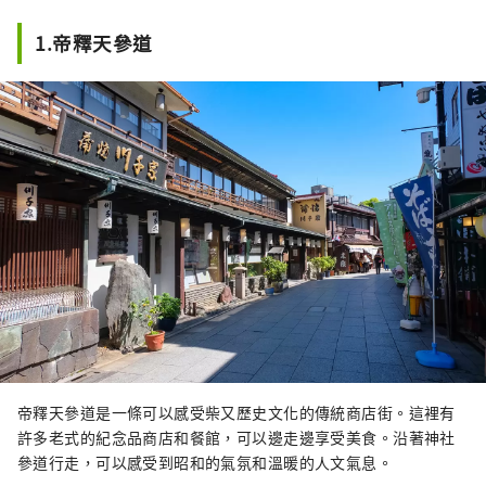
代日式風格歡迎您的光臨。

二樓有兩張床。

1.帝釋天參道
靠窗的空間有沙發可以休息。

也提供淋浴、冰箱和洗衣設施。

飯店非常適合長期住宿。

設施： 廚房、迷你廚房、餐具、冰箱、
電熱水壺

●盥洗室、淋浴間、吹風機、洗衣機

●其他・冷氣・電視

·無線上網

飯店資訊費：每晚 10,000 日圓起（最
多 2 人）

帝釋天參道是一條可以感受柴又歷史文化的傳統商店街。這裡有
入住時間：15:00～

許多老式的紀念品商店和餐館，可以邊走邊享受美食。沿著神社
退房：~10:00
參道行走，可以感受到昭和的氣氛和溫暖的人文氣息。