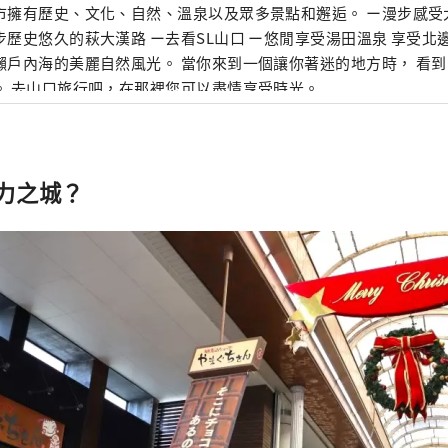
市擁有歷史、文化、自然、溫泉以及眾多景點和邂逅。 ー漫步感受
步歷史悠久的萩大漢路 ー去看SL山口 ー悠閒享受湯田溫泉 享受北
瀨戶內海的美麗自然風光。 當你來到一個讓你著迷的地方時， 看
。 去山口旅行吧，在那裡您可以盡情享受時光。
力之城？