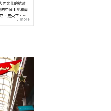
大內文化的遺跡
邊的中國山地和南
到它、感受它、體
more