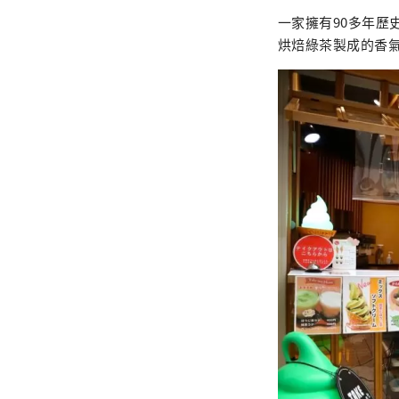
一家擁有90多年
烘焙綠茶製成的香