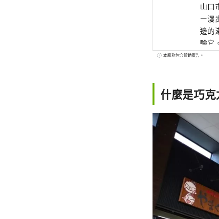
山口
ー漫
邊的
驗它
本服務包含贊助廣告。
什麼是巧克