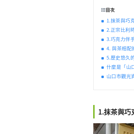
目次
1.抹茶與巧克
2.正宗比利時口
3.巧克力
4. 與茶相
5.歷史悠久
什麼是「山
山口市觀光
1.抹茶與巧