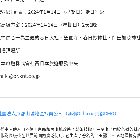
/抵達計畫：2024年1月14日（星期日）當日往返
級方案：2024年1月14日（星期日）2天1晚
以神佛合一為主題的春日大社、笠置寺、春日妙神社、岡田加茂神
個禮拜場所。
日本旅遊株式會社西日本旅遊服務中央
ki@or.knt.co.jp
社團法人京都山城地區振興公司（通稱Ocha no京都DMO）
茶從中國傳入日本後，京都和南山城改進了製茶技術，生產出了用於茶道的抹
作為高級茶在世界範圍內廣泛使用. 它生產了著名的“玉露”。 該地區擁有約