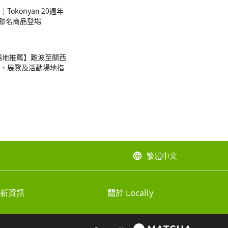
okonyan 20週年
tty聯名商品登場
E場地推薦】難波至關西
、展覽及活動場地指
繁體中文
language
新資訊
關於 Locally