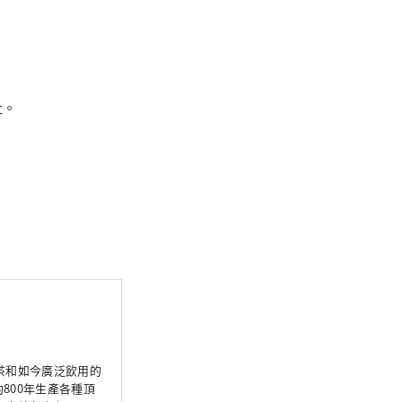
社。
茶和如今廣泛飲用的
800年生產各種頂