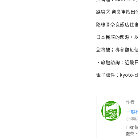
路線② 奈良車站出發
路線③奈良飯店住宿高
日本民族的起源，
您將被引導參觀每
・旅遊諮詢：近畿
電子郵件：kyoto-chii
作者
一般
京都府
自從
煎茶，