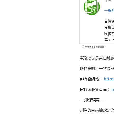
一般
自從
今廣
區擁
展，
茶葉
本服務包含贊助廣告。
淨琉璃寺是南山城
我們策劃了一次豪
▶特設網站：
http
▶旅遊概覽頁面：
h
― 淨琉璃寺 ―
寺院的由來據說是