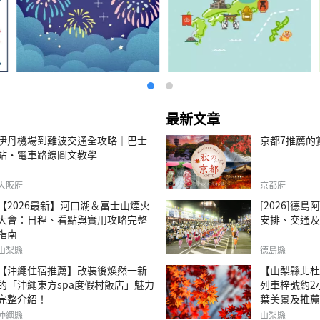
最新文章
伊丹機場到難波交通全攻略｜巴士
京都7推薦的
站・電車路線圖文教學
大阪府
京都府
【2026最新】河口湖＆富士山煙火
[2026]德
大會：日程、看點與實用攻略完整
安排、交通及
指南
山梨縣
德島縣
【沖繩住宿推薦】改裝後煥然一新
【山梨縣北杜
的「沖繩東方spa度假村飯店」魅力
列車梓號約2
完整介紹！
葉美景及推薦
沖繩縣
山梨縣