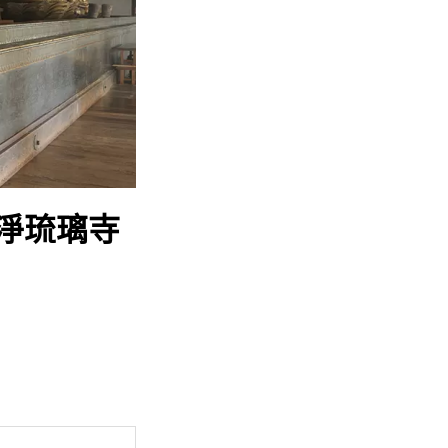
淨琉璃寺
。