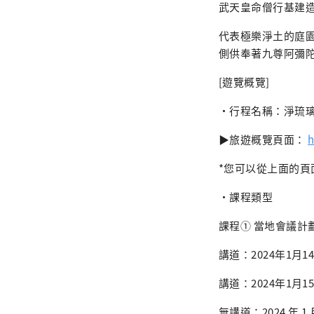
武天皇命僧行基建造
代表極樂淨土的庭
側供奉著九尊阿彌
[遊覽概覽]
・行程名稱：淨琉璃
▶旅遊概覽頁面：
h
*您可以從上面的頁
・課程類型
課程① 當地會議計
講道：2024年1月
講道：2024年1月
無講道：2024 年 1