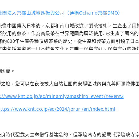
社團法人京都山城地區振興公司（通稱Ocha no京都DMO）
茶從中國傳入日本後，京都和南山城改進了製茶技術，生產出了用
泛飲用的煎茶，作為高級茶在世界範圍內廣泛使用. 它生產了著名的
有約800年生產各種頂級茶葉的歷史，從生產和製茶方面引領了日
其中包括茶道這一日本特色文化。是唯一保存完好、保存完好的獨
批發商、茶節等代表性事例的地方。
的國寶。
華之旅，您可以在夜晚被大自然包圍的安靜區域內與九尊阿彌陀佛
s://www.knt.co.jp/ec/minamiyamashiro_event/#event3
ttps://www.knt.co.jp/ec/2024/joruri/en/index.html
奈良時代聖武天皇命僧行基建造的，但淨琉璃寺的記載《淨琉璃寺