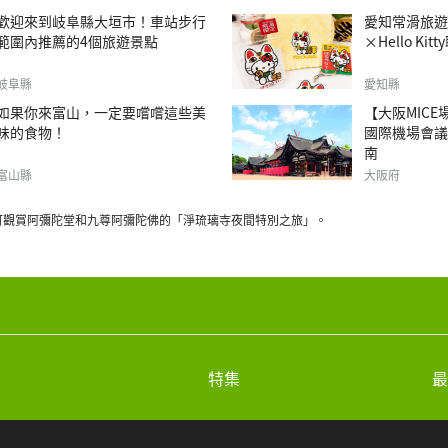
歡迎來到岐阜縣大垣市！車站步行
愛知常滑旅遊｜T
範圍內推薦的4個旅遊景點
×Hello Ki
岐阜縣
愛知縣
如果你來富山，一定要嚐嚐這些美
【大阪MIC
味的食物！
國際機場會議
南
富山縣
大阪府
可觀賞阿彌陀堂和九尊阿彌陀佛的「淨琉璃寺夜間特別之旅」。
特集
最