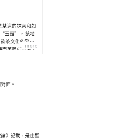
於茶道的抹茶和如
“玉露”。 該地
本飲茶文化的發
more
特而美麗的茶園、
面對面。
宗論》記載，是由聖