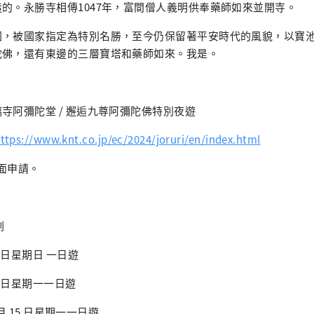
的。永勝寺相傳1047年，富間僧人義明供奉藥師如來並開寺。
園，被國家指定為特別名勝，至今仍保留著平安時代的風貌，以寶
陀佛，還有東邊的三層寶塔和藥師如來。我是。
寺阿彌陀堂 / 邂逅九尊阿彌陀佛特別夜遊
ttps://www.knt.co.jp/ec/2024/joruri/en/index.html
面申請。
劃
14日星期日 一日遊
15日星期一一日遊
 月 15 日星期一一日遊