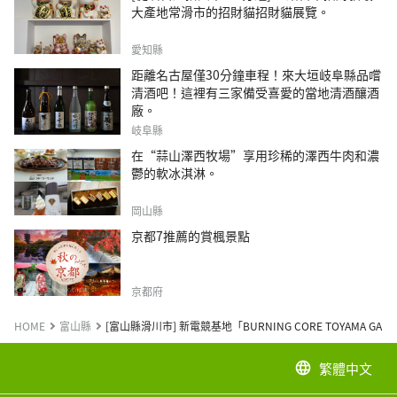
大產地常滑市的招財貓招財貓展覽。
愛知縣
距離名古屋僅30分鐘車程！來大垣岐阜縣品嚐
清酒吧！這裡有三家備受喜愛的當地清酒釀酒
廠。
岐阜縣
在“蒜山澤西牧場”享用珍稀的澤西牛肉和濃
鬱的軟冰淇淋。
岡山縣
京都7推薦的賞楓景點
京都府
HOME
富山縣
[富山縣滑川市] 新電競基地「BURNING CORE TOYAMA GAMI
繁體中文
language