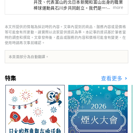
井茂、代表富山的北日本新聞和富山出身的職業
more
棒球運動員石川步共同創立。我們是一個與富山
有聯繫、與富山一起創造新事業的團隊。 如果
將“地區振興”定義為利用日本各地區的特點，
遏制東京的過度集中，創造可持續發展的社會，
本文所提供的情報為採訪時的內容。文章內提到的商品、服務內容或是價格
那麼富山和所追求的“地區覺醒”則完全不同。
等可能會有所更動，請實際以店家提供資訊為準。本記事的資訊基於筆者當
許多熱愛富山的人們會重新發現富山的魅力，為
時的調查和撰寫。文章發佈後，產品或服務的內容和價格可能會有變更，在
使用時請再次事前確認。
它感到自豪，並主動將它傳播到世界各地，而不
是由當地政府或政府主導。歸根結底，主角是
“人”，我相信多元化的人混合在一起會增強富
本頁面部分為自動翻譯。
山的吸引力。
特集
查看更多