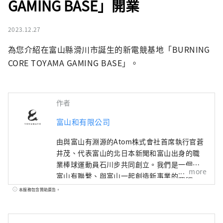
GAMING BASE」開業
2023.12.27
為您介紹在富山縣滑川市誕生的新電競基地「BURNING 
CORE TOYAMA GAMING BASE」。
作者
富山和有限公司
由與富山有淵源的Atom株式會社首席執行官蒼
井茂、代表富山的北日本新聞和富山出身的職
業棒球運動員石川步共同創立。我們是一個與
more
富山有聯繫、與富山一起創造新事業的團隊。
如果將“地區振興”定義為利用日本各地區的
本服務包含贊助廣告。
特點，遏制東京的過度集中，創造可持續發展
的社會，那麼富山和所追求的“地區覺醒”則
完全不同。許多熱愛富山的人們會重新發現富