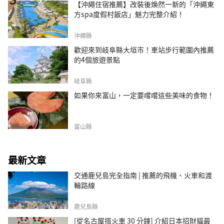
【沖繩住宿推薦】改裝後煥然一新的「沖繩東
方spa度假村飯店」魅力完整介紹！
沖繩縣
歡迎來到岐阜縣大垣市！車站步行範圍內推薦
的4個旅遊景點
岐阜縣
如果你來富山，一定要嚐嚐這些美味的食物！
富山縣
最新文章
交通鹿兒島完全指南 | 推薦的飛機、火車和渡
輪路線
鹿兒島縣
[從名古屋搭火車 30 分鐘] 介紹日本招財貓最