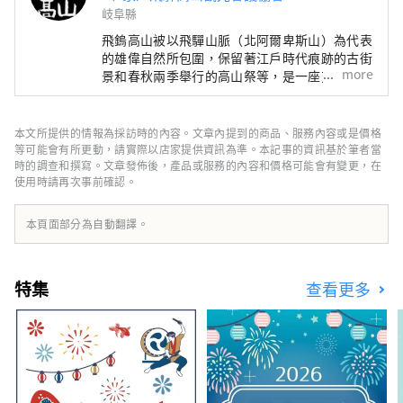
岐阜縣
飛鎢高山被以飛驒山脈（北阿爾卑斯山）為代表
的雄偉自然所包圍，保留著江戶時代痕跡的古街
more
景和春秋兩季舉行的高山祭等，是一座充滿歷史
和傳統文化的城鎮。還有飛驒高山溫泉、奧飛鎢
溫泉鄉等溫泉，還有飛驒牛、日本酒等美食。
尤其是在春季和秋季舉行的高山祭，以華麗的花
本文所提供的情報為採訪時的內容。文章內提到的商品、服務內容或是價格
車（大石花車）、精心移動的機械人偶、畫卷複
等可能會有所更動，請實際以店家提供資訊為準。本記事的資訊基於筆者當
製品為中心的祭典遊行為特徵，吸引了來自國內
時的調查和撰寫。文章發佈後，產品或服務的內容和價格可能會有變更，在
使用時請再次事前確認。
外的眾多人士前來參觀。觀看。我會去拜訪。
距離東京約6小時，距離大阪約4小時。週邊有
白川鄉、上高地、金澤等日本著名的旅遊勝地，
本頁面部分為自動翻譯。
可遊覽飛驒高山週邊的各個地方。 住宿類型多
樣，有西式飯店、傳統客棧、溫馨賓館、適合長
期住宿的旅社，我們有能力滿足使用者的需求。
特集
查看更多
涉足自然、歷史、傳統、文化、美食等各領域的
飛驒人民，淳樸而熱情，對來訪的遊客熱情款
待。