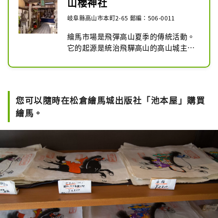
山櫻神社
岐阜縣高山市本町2-65 郵編：506-0011
繪馬市場是飛彈高山夏季的傳統活動。
它的起源是統治飛驒高山的高山城主金
森賴直的愛馬「山櫻」。織目歷三年，
太子在江戶津目遭遇一場大火，太子在
江戶城滅火時被熊熊大火吞沒，山櫻背
著太子，帶著三名侍從，越過江戶城
您可以隨時在松倉繪馬城出版社「池本屋」購買
100年的護城河才化險為夷。據悉。由
繪馬。
於長年服役，「山櫻」晚年被安置在向
井町的馬厩裡。他死後，馬頭被作為神
靈供奉在山櫻神社，以撲滅馬厩所在地
的火災，並被尊為“馬頭兒子”，至今
仍被尊崇。畫在和紙上的紙繪馬原本用
來祈求牛馬平安、財源滾滾，但現在它
們作為祈求家庭平安、生意興隆的護身
符而廣受歡迎。