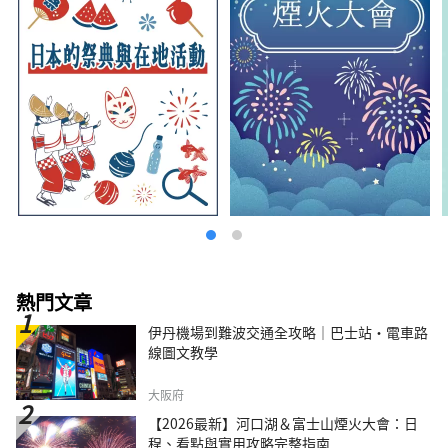
熱門文章
伊丹機場到難波交通全攻略｜巴士站・電車路
線圖文教學
大阪府
【2026最新】河口湖＆富士山煙火大會：日
程、看點與實用攻略完整指南