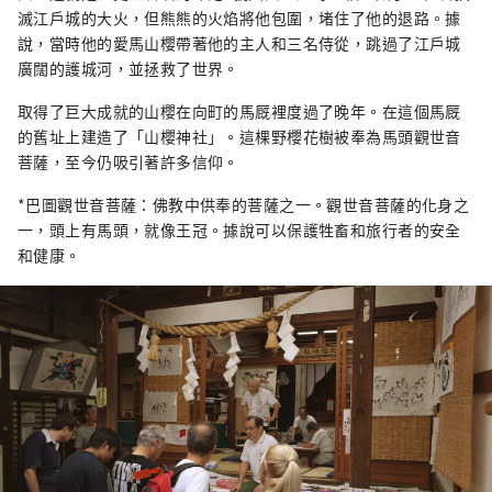
滅江戶城的大火，但熊熊的火焰將他包圍，堵住了他的退路。據
說，當時他的愛馬山櫻帶著他的主人和三名侍從，跳過了江戶城
廣闊的護城河，並拯救了世界。
取得了巨大成就的山櫻在向町的馬厩裡度過了晚年。在這個馬厩
的舊址上建造了「山櫻神社」。這棵野櫻花樹被奉為馬頭觀世音
菩薩，至今仍吸引著許多信仰。
*巴圖觀世音菩薩：佛教中供奉的菩薩之一。觀世音菩薩的化身之
一，頭上有馬頭，就像王冠。據說可以保護牲畜和旅行者的安全
和健康。