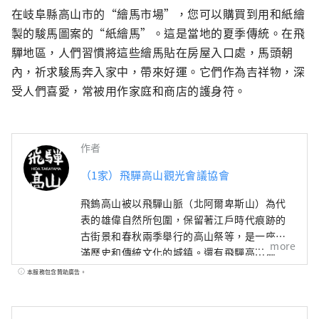
在岐阜縣高山市的“繪馬市場”，您可以購買到用和紙繪
製的駿馬圖案的“紙繪馬”。這是當地的夏季傳統。在飛
驒地區，人們習慣將這些繪馬貼在房屋入口處，馬頭朝
內，祈求駿馬奔入家中，帶來好運。它們作為吉祥物，深
受人們喜愛，常被用作家庭和商店的護身符。
作者
（1家）飛驒高山觀光會議協會
飛鎢高山被以飛驒山脈（北阿爾卑斯山）為代
表的雄偉自然所包圍，保留著江戶時代痕跡的
古街景和春秋兩季舉行的高山祭等，是一座充
more
滿歷史和傳統文化的城鎮。還有飛驒高山溫
泉、奧飛鎢溫泉鄉等溫泉，還有飛驒牛、日本
本服務包含贊助廣告。
酒等美食。 尤其是在春季和秋季舉行的高山
祭，以華麗的花車（大石花車）、精心移動的
機械人偶、畫卷複製品為中心的祭典遊行為特