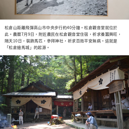
松倉山距離飛彈高山市中央步行約40分鐘。松倉觀音堂就位於
此。農曆7月9日，附近農民在松倉觀音堂住宿，祈求養蠶興旺，
隔天10日，裝飾馬匹，參拜神社，祈求百姓平安無病。這就是
「松倉繪馬城」的起源。