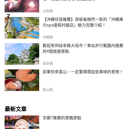
山梨縣
【沖繩住宿推薦】改裝後煥然一新的「沖繩東
方spa度假村飯店」魅力完整介紹！
沖繩縣
歡迎來到岐阜縣大垣市！車站步行範圍內推薦
的4個旅遊景點
岐阜縣
如果你來富山，一定要嚐嚐這些美味的食物！
富山縣
最新文章
京都7推薦的賞楓景點