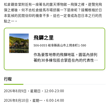
松倉觀音堂附近有一座著名的露天博物館－飛彈之裡。遊覽完飛
彈之鄉後，何不去松倉繪馬市場舒展一下筋骨呢？接觸根植於日
本氣候的民間信仰的機會不多，這也一定會成為您日本之行的亮
點之一。
飛驒之里
506-0055 岐阜縣高山市上岡本町1-590
作為豪雪地帶的飛驒地區，園區內排列
著約30多棟包括合掌造在內的代表性民
家，重現昔日農山村景觀的聚落博物
館。各民家展示眾多農村生活用具，並
每日輪流進行草編、刺子繡、組紐等實
行程
演與體驗活動，同時舉辦四季節慶活
動。
2026年8月9日，星期日，12:00-23:00
2026年8月10日，星期一，6:00-14:00