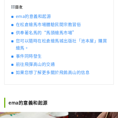
徵，吸引了來自國內外的眾多人士前來參觀。
目次
觀看。我會去拜訪。 距離東京約6小時，距離大
ema的意義和起源
阪約4小時。週邊有白川鄉、上高地、金澤等日
在松倉繪馬市場體驗民間宗教習俗
本著名的旅遊勝地，可遊覽飛驒高山週邊的各
個地方。 住宿類型多樣，有西式飯店、傳統客
供奉著名馬的“馬頭繪馬市場”
棧、溫馨賓館、適合長期住宿的旅社，我們有
您可以隨時在松倉繪馬城出版社「池本屋」購買
能力滿足使用者的需求。 涉足自然、歷史、傳
繪馬。
統、文化、美食等各領域的飛驒人民，淳樸而
熱情，對來訪的遊客熱情款待。
事件同時發生
前往飛彈高山的交通
如果您想了解更多關於飛鎢高山的信息
ema的意義和起源