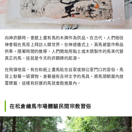
向神許願時，會獻上畫有馬的木牌作為供品。在古代，人們相信
神會騎在馬背上拜訪人類世界，在神道儀式上，真馬被當作祭品
供奉。隨著時間的推移，人們開始用黏土或木頭製作的馬來代替
真正的馬，這就是今天的許願牌的起源。
在飛彈地區，有在和紙上畫馬貼在自家或辦公室門口的習俗。馬
背上馱著一袋寶物，身著繪有吉祥文字的馬具。將馬頭朝屋內放
置標籤，這樣有好運的馬就會跑進屋內。
在松倉繪馬市場體驗民間宗教習俗