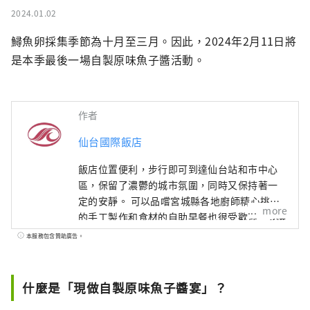
2024.01.02
鱘魚卵採集季節為十月至三月。因此，2024年2月11日將
是本季最後一場自製原味魚子醬活動。
作者
仙台國際飯店
飯店位置便利，步行即可到達仙台站和市中心
區，保留了濃鬱的城市氛圍，同時又保持著一
定的安靜。 可以品嚐宮城縣各地廚師精心挑選
more
的手工製作和食材的自助早餐也很受歡迎。 5樓
的餐飲區有法式餐廳「L'osier D'or」、中式餐
本服務包含贊助廣告。
廳「翠林」、日式餐廳「仙台灘萬」。我們還
擁有多間會議室，包括最多可容納1,300人的宴
會廳，我們期待為您提供隨時可使用的舞台。
什麼是「現做自製原味魚子醬宴」？