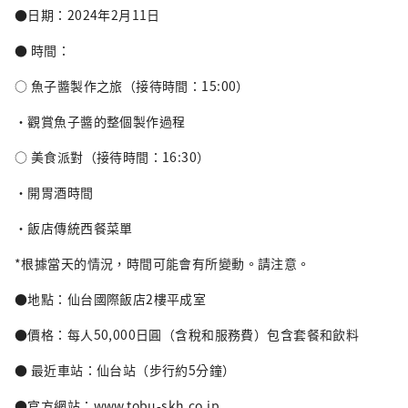
●日期：2024年2月11日
● 時間：
○ 魚子醬製作之旅（接待時間：15:00）
・觀賞魚子醬的整個製作過程
○ 美食派對（接待時間：16:30）
・開胃酒時間
・飯店傳統西餐菜單
*根據當天的情況，時間可能會有所變動。請注意。
●地點：仙台國際飯店2樓平成室
●價格：每人50,000日圓（含稅和服務費）包含套餐和飲料
● 最近車站：仙台站（步行約5分鐘）
●官方網站：www.tobu-skh.co.jp