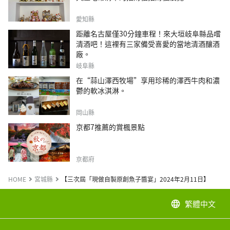
愛知縣
距離名古屋僅30分鐘車程！來大垣岐阜縣品嚐
清酒吧！這裡有三家備受喜愛的當地清酒釀酒
廠。
岐阜縣
在“蒜山澤西牧場”享用珍稀的澤西牛肉和濃
鬱的軟冰淇淋。
岡山縣
京都7推薦的賞楓景點
京都府
HOME
宮城縣
【三次屆「現做自製原創魚子醬宴」2024年2月11日】
繁體中文
language