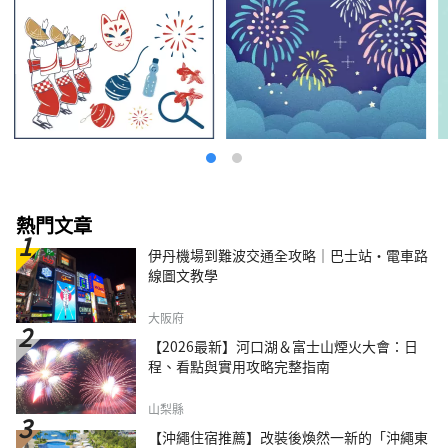
熱門文章
伊丹機場到難波交通全攻略｜巴士站・電車路
線圖文教學
大阪府
【2026最新】河口湖＆富士山煙火大會：日
程、看點與實用攻略完整指南
山梨縣
【沖繩住宿推薦】改裝後煥然一新的「沖繩東