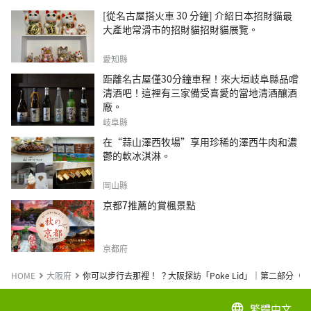
[從名古屋搭火車 30 分鐘] 介紹日本招財貓最
大產地常滑市的招財貓招財貓展覽。
愛知縣
距離名古屋僅30分鐘車程！來大垣岐阜縣品嚐
清酒吧！這裡有三家備受喜愛的當地清酒釀酒
廠。
岐阜縣
在“蒜山澤西牧場”享用珍稀的澤西牛肉和濃
鬱的軟冰淇淋。
岡山縣
京都7推薦的賞楓景點
京都府
HOME
大阪府
你可以步行去那裡！ ？大阪探訪「Poke Lid」│第二部分（Pok
繁體中文
language