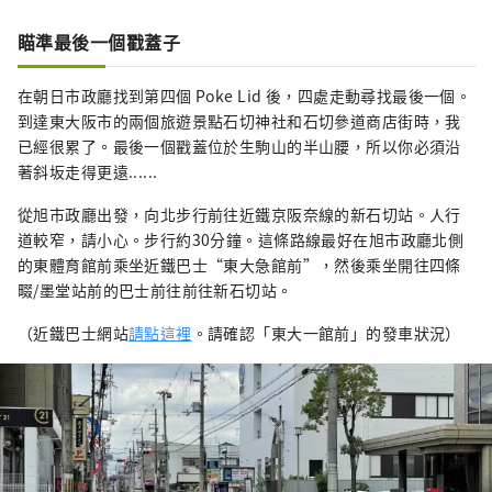
瞄準最後一個戳蓋子
在朝日市政廳找到第四個 Poke Lid 後，四處走動尋找最後一個。
到達東大阪市的兩個旅遊景點石切神社和石切參道商店街時，我
已經很累了。最後一個戳蓋位於生駒山的半山腰，所以你必須沿
著斜坂走得更遠......
從旭市政廳出發，向北步行前往近鐵京阪奈線的新石切站。人行
道較窄，請小心。步行約30分鐘。這條路線最好在旭市政廳北側
的東體育館前乘坐近鐵巴士“東大急館前”，然後乘坐開往四條
畷/墨堂站前的巴士前往前往新石切站。
（近鐵巴士網站
請點這裡
。請確認「東大一館前」的發車狀況）