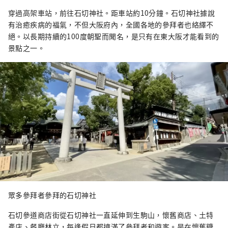
穿過高架車站，前往石切神社。距車站約10分鐘。石切神社據說
有治癒疾病的福氣，不但大阪府內，全國各地的參拜者也絡繹不
絕。以長期持續的100度朝聖而聞名，是只有在東大阪才能看到的
景點之一。
眾多參拜者參拜的石切神社
石切參道商店街從石切神社一直延伸到生駒山，懷舊商店、土特
產店、餐廳林立，每逢假日都擠滿了參拜者和遊客。是在懷舊糖