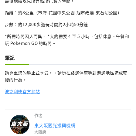
最後總結攻克所有點所花費的時間。
距離：約8公里（市府-花園中央公園-旭市政廳-東石切公園）
步數：約12,000步遊玩時間約2小時50分鐘
*所需時間因人而異。 *大約需要 4 至 5 小時，包括休息、午餐和
玩 Pokemon GO 的時間。
筆記
請尊重您的舉止並享受。・請勿在路邊停車等對週邊地區造成乾
擾的行為。
波克利德官方網站
作者
東大阪觀光振興機構
大阪府