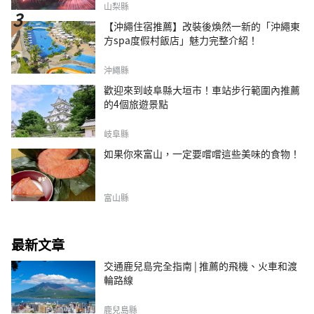
山梨縣
【沖繩住宿推薦】改裝後煥然一新的「沖繩東
方spa度假村飯店」魅力完整介紹！
沖繩縣
歡迎來到岐阜縣大垣市！車站步行範圍內推薦
的4個旅遊景點
岐阜縣
如果你來富山，一定要嚐嚐這些美味的食物！
富山縣
最新文章
交通鹿兒島完全指南 | 推薦的飛機、火車和渡
輪路線
鹿兒島縣