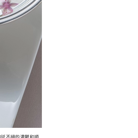
綿延不絕的濃鬱和順