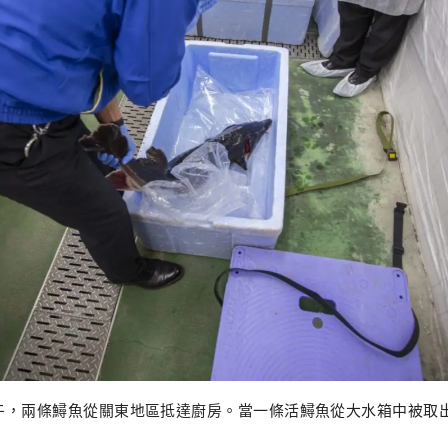
下午，兩條鱘魚從關東地區抵達廚房。當一條活鱘魚從大水箱中被取