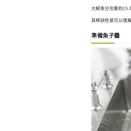
大鱘魚分別重約15​
其稀缺性是可以理
準備魚子醬