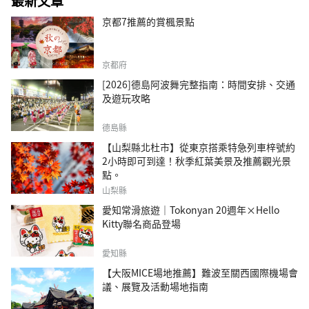
最新文章
京都7推薦的賞楓景點
京都府
[2026]德島阿波舞完整指南：時間安排、交通
及遊玩攻略
德島縣
【山梨縣北杜市】從東京搭乘特急列車梓號約
2小時即可到達！秋季紅葉美景及推薦觀光景
點。
山梨縣
愛知常滑旅遊｜Tokonyan 20週年×Hello
Kitty聯名商品登場
愛知縣
【大阪MICE場地推薦】難波至關西國際機場會
議、展覽及活動場地指南