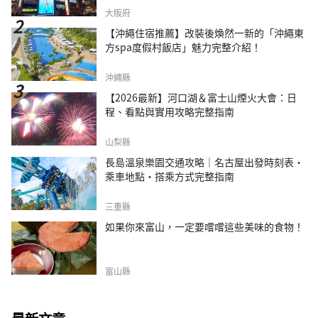
大阪府
【沖繩住宿推薦】改裝後煥然一新的「沖繩東
方spa度假村飯店」魅力完整介紹！
沖繩縣
【2026最新】河口湖＆富士山煙火大會：日
程、看點與實用攻略完整指南
山梨縣
長島溫泉樂園交通攻略｜名古屋出發時刻表・
乘車地點・搭乘方式完整指南
三重縣
如果你來富山，一定要嚐嚐這些美味的食物！
富山縣