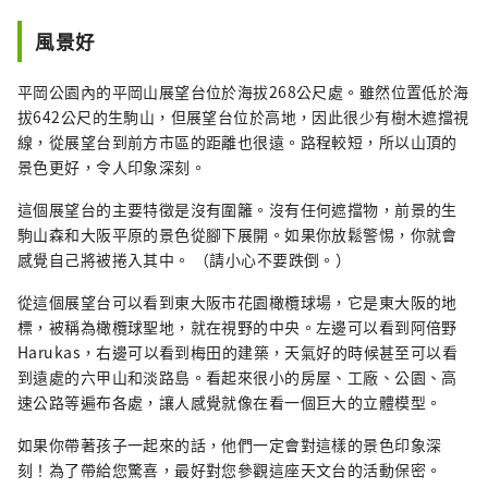
風景好
平岡公園內的平岡山展望台位於海拔268公尺處。雖然位置低於海
拔642公尺的生駒山，但展望台位於高地，因此很少有樹木遮擋視
線，從展望台到前方市區的距離也很遠。路程較短，所以山頂的
景色更好，令人印象深刻。
這個展望台的主要特徵是沒有圍籬。沒有任何遮擋物，前景的生
駒山森和大阪平原的景色從腳下展開。如果你放鬆警惕，你就會
感覺自己將被捲入其中。 （請小心不要跌倒。）
從這個展望台可以看到東大阪市花園橄欖球場，它是東大阪的地
標，被稱為橄欖球聖地，就在視野的中央。左邊可以看到阿倍野
Harukas，右邊可以看到梅田的建築，天氣好的時候甚至可以看
到遠處的六甲山和淡路島。看起來很小的房屋、工廠、公園、高
速公路等遍布各處，讓人感覺就像在看一個巨大的立體模型。
如果你帶著孩子一起來的話，他們一定會對這樣的景色印象深
刻！為了帶給您驚喜，最好對您參觀這座天文台的活動保密。