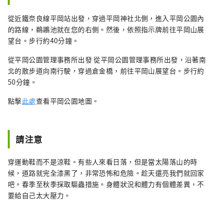
從近鐵奈良線平岡站出發，穿過平岡神社北側，進入平岡公園內
的路線，鵜鶘池就在您的右側。然後，依照指示牌前往平岡山展
望台。步行約40分鐘。
從平岡公園管理事務所出發 從平岡公園管理事務所出發，沿著南
北的散步道向南行駛，穿過倉金橋，前往平岡山展望台。步行約
50分鐘。
點擊
此處
查看平岡公園地圖。
請注意
穿運動鞋而不是涼鞋。有些人來看日落，但是當太陽落山的時
候，道路就完全漆黑了，非常恐怖和危險。趁天還亮我們就回家
吧。春季至秋季採取驅蟲措施。身體狀況和體力有個體差異，不
要給自己太大壓力。