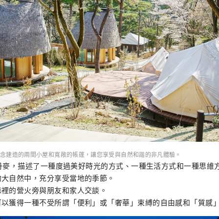
念建造的兩間小屋和寬敞的帳篷，讓您享受與自然和諧的非凡體驗。
源於丹麥，描述了一種度過美好時光的方式、一種生活方式和一種思維
大自然中，充分享受當地​​的季節。
森裡的營火旁與朋友和家人交談。
可以獲得一種不受所謂「便利」或「奢華」束縛的自由感和「質感