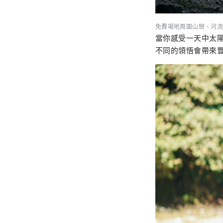
免費場地周圍山巒、河流
當你感受一天中太
不同的領悟會帶來