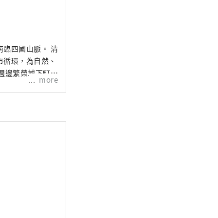
臨四國山脈。 清
市循環，為自然、
週邊繁榮城下町的
more