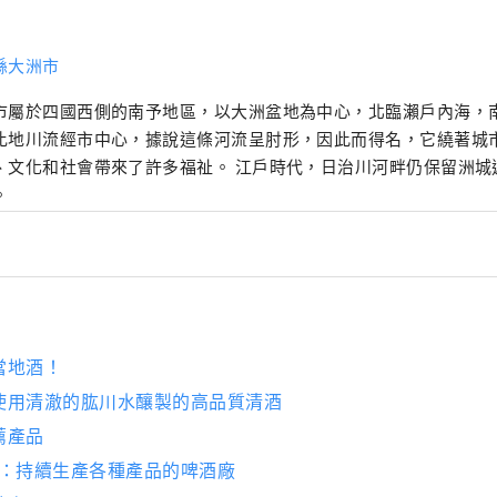
縣大洲市
市屬於四國西側的南予地區，以大洲盆地為中心，北臨瀨戶內海，南
比地川流經市中心，據說這條河流呈肘形，因此而得名，它繞著城
、文化和社會帶來了許多福祉。 江戶時代，日治川河畔仍保留洲城
。
當地酒！
使用清澈的肱川水釀製的高品質清酒
薦產品
Jozo：持續生產各種產品的啤酒廠