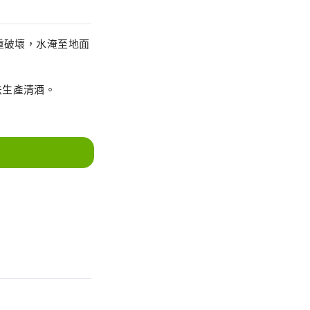
重破壞，水淹至地面
法生產清酒。