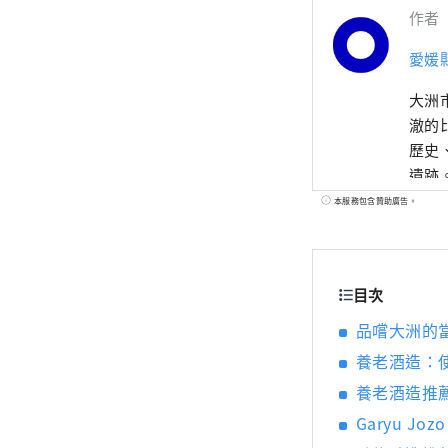
作者
愛媛
大洲
澈的
歷史
遺跡
本服務包含贊助廣告。
目次
品嚐大洲的
養老酒造：
養老酒造推
Garyu 