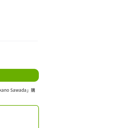
。
no Sawada」購