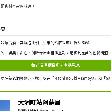
凸顯食材本身的味道。
烏豆
吟釀清酒，其釀造比例（生米的精磨程度）低於 50%。
名的「鵜鶘」命名，與時令烤魚相得益彰，是極其完美的佐餐清酒
養老清酒釀造所 / 產品訊息
養老酒廠購買，還可以在「Machi no Eki Asamoya」和「Saka
大洲町站阿蘇屋
愛媛縣大洲市大洲649-1 795-0012