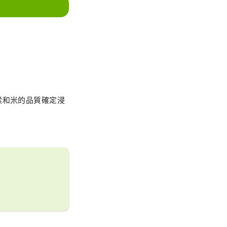
候和米的品質確定浸
。