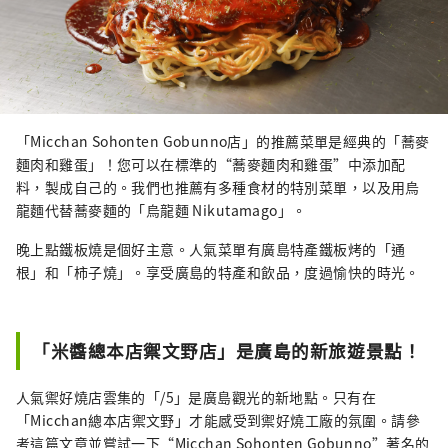
「Micchan Sohonten Gobunno店」的推薦菜單是經典的「蕎麥
麵肉和雞蛋」！您可以在標準的“蕎麥麵肉和雞蛋”中添加配
料，製成自己的。我們也推薦有多種食材的特別菜單，以及用烏
龍麵代替蕎麥麵的「烏龍麵 Nikutamago」。
晚上點鐵板燒是個好主意。人氣菜單有廣島特產鐵板烤的「通
根」和「柿子燒」。享受廣島的特產和飲品，度過愉快的時光。
「米醬總本店禦文野店」是廣島的新旅遊景點！
人氣禦好燒店雲集的「/5」是廣島觀光的新地點。只有在
「Micchan總本店禦文野」才能感受到禦好燒工廠的氛圍。請參
考這篇文章並嘗試一下“Micchan Sohonten Gobunno”著名的