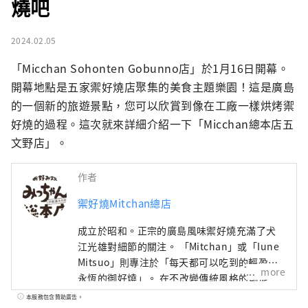
燒吧
2024.02.05
「Micchan Sohonten Gobunno店」於1月16日開幕。
開幕地點是五家禦好燒店聚集的美食主題樂園！這是廣島
的一個新的旅遊景點，您可以欣賞到像在工廠一樣烘烤禦
好燒的過程。這次就來詳細介紹一下「Micchan總本店五
文野店」。
作者
禦好燒Mitchan總店
成立於昭和。正宗的廣島風味禦好燒充滿了犬
江光雄對細節的關注。 「Mitchan」或「Iune
Mitsuo」則專注於「每天都可以吃到的輕盈且
more
永恆的御好燒」。 在不改變傳統風格的前提
下，繼續保留廣島風味禦好燒的原汁原味。
本服務包含贊助廣告。