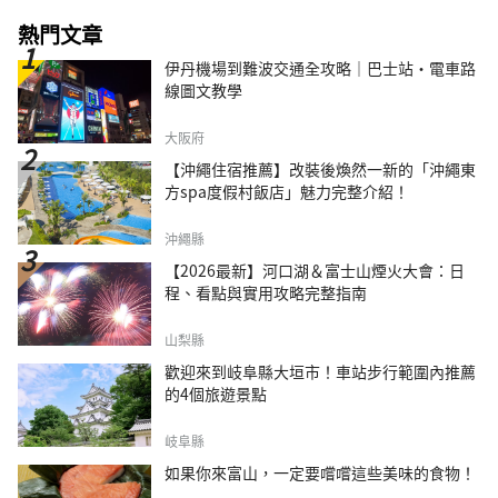
熱門文章
伊丹機場到難波交通全攻略｜巴士站・電車路
線圖文教學
大阪府
【沖繩住宿推薦】改裝後煥然一新的「沖繩東
方spa度假村飯店」魅力完整介紹！
沖繩縣
【2026最新】河口湖＆富士山煙火大會：日
程、看點與實用攻略完整指南
山梨縣
歡迎來到岐阜縣大垣市！車站步行範圍內推薦
的4個旅遊景點
岐阜縣
如果你來富山，一定要嚐嚐這些美味的食物！