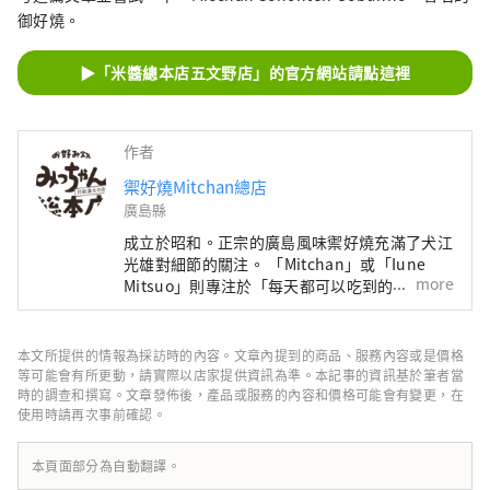
御好燒。
▶「米醬總本店五文野店」的官方網站請點這裡
作者
禦好燒Mitchan總店
廣島縣
成立於昭和。正宗的廣島風味禦好燒充滿了犬江
光雄對細節的關注。 「Mitchan」或「Iune
more
Mitsuo」則專注於「每天都可以吃到的輕盈且
永恆的御好燒」。 在不改變傳統風格的前提
下，繼續保留廣島風味禦好燒的原汁原味。
本文所提供的情報為採訪時的內容。文章內提到的商品、服務內容或是價格
等可能會有所更動，請實際以店家提供資訊為準。本記事的資訊基於筆者當
時的調查和撰寫。文章發佈後，產品或服務的內容和價格可能會有變更，在
使用時請再次事前確認。
本頁面部分為自動翻譯。