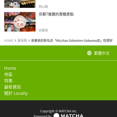
岡山縣
京都7推薦的賞楓景點
京都府
HOME
廣島縣
來廣島的新名店「Micchan Sohonten Gobunno店」吃禦好燒
繁體中文
language
Home
地區
特集
最新資訊
關於 Locally
Copyright © MATCHA Inc.
Powered by