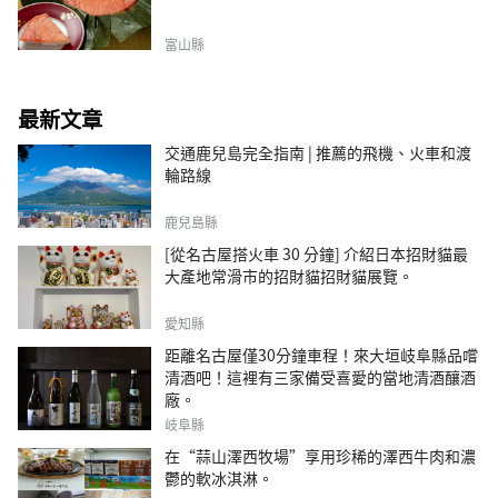
富山縣
最新文章
交通鹿兒島完全指南 | 推薦的飛機、火車和渡
輪路線
鹿兒島縣
[從名古屋搭火車 30 分鐘] 介紹日本招財貓最
大產地常滑市的招財貓招財貓展覽。
愛知縣
距離名古屋僅30分鐘車程！來大垣岐阜縣品嚐
清酒吧！這裡有三家備受喜愛的當地清酒釀酒
廠。
岐阜縣
在“蒜山澤西牧場”享用珍稀的澤西牛肉和濃
鬱的軟冰淇淋。