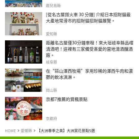
鹿兒島縣
[從名古屋搭火車 30 分鐘] 介紹日本招財貓最
大產地常滑市的招財貓招財貓展覽。
愛知縣
距離名古屋僅30分鐘車程！來大垣岐阜縣品嚐
清酒吧！這裡有三家備受喜愛的當地清酒釀酒
廠。
岐阜縣
在“蒜山澤西牧場”享用珍稀的澤西牛肉和濃
鬱的軟冰淇淋。
岡山縣
京都7推薦的賞楓景點
京都府
HOME
愛媛縣
【大洲春季之美】大洲賞花景點5選