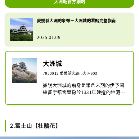
大洲城官方網站
愛媛縣大洲的象徵－大洲城的看點完整指南
2025.01.09
大洲城
7950012 愛媛縣大洲市大洲903
據說大洲城的前身是鎌倉末期的伊予國
總督宇都宮豐房於1331年建造的地藏岳
城，至今已有237年的歷史。關原之戰
後，動盪的時代平息下來，在被稱為城
堡建造大師的藤堂高虎和脅坂泰晴時
代，城下町開始形成。後來加藤貞康成
2.冨士山【杜鵑花】
為城主，加藤氏的統治一直持續到土地
所有權恢復為止。
