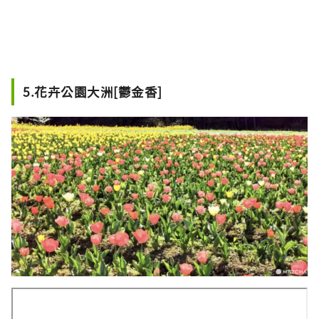
5.花卉公園大洲[鬱金香]