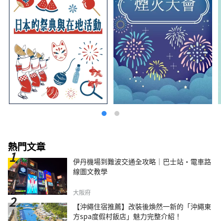
熱門文章
伊丹機場到難波交通全攻略｜巴士站・電車路
線圖文教學
大阪府
【沖繩住宿推薦】改裝後煥然一新的「沖繩東
方spa度假村飯店」魅力完整介紹！