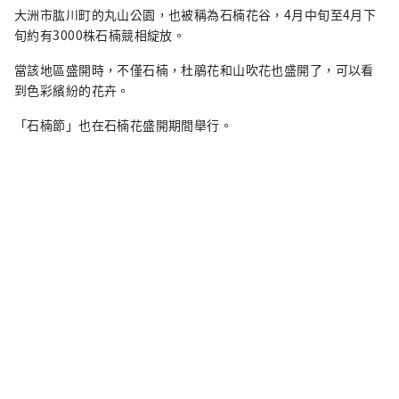
大洲市肱川町的丸山公園，也被稱為石楠花谷，4月中旬至4月下
旬約有3000株石楠競相綻放。
當該地區盛開時，不僅石楠，杜鵑花和山吹花也盛開了，可以看
到色彩繽紛的花卉。
「石楠節」也在石楠花盛開期間舉行。