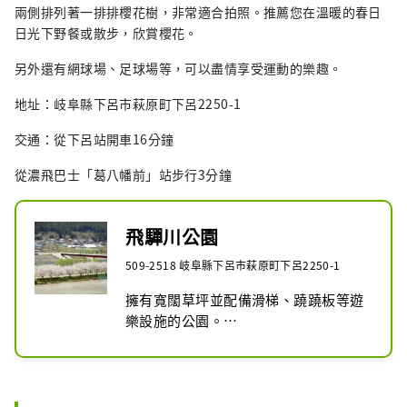
兩側排列著一排排櫻花樹，非常適合拍照。推薦您在溫暖的春日
日光下野餐或散步，欣賞櫻花。
另外還有網球場、足球場等，可以盡情享受運動的樂趣。
地址：岐阜縣下呂市萩原町下呂2250-1
交通：從下呂站開車16分鐘
從濃飛巴士「葛八幡前」站步行3分鐘
飛驒川公園
509-2518 岐阜縣下呂市萩原町下呂2250-1
擁有寬闊草坪並配備滑梯、蹺蹺板等遊
樂設施的公園。

您可以在噴泉前的花壇欣賞時令花朵。

春天，350棵櫻花樹盛開。

推薦家庭散步和野餐。

網球場、足球場等設施齊全，您還可以