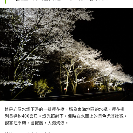
上，非常值得一遊。
這是岩屋水壩下游的一排櫻花樹，稱為東海地區的水瓶。櫻花排
列長達約400公尺。燈光照射下，倒映在水面上的景色尤其壯觀。
觀賞旺季時，會擺攤，人潮洶湧。