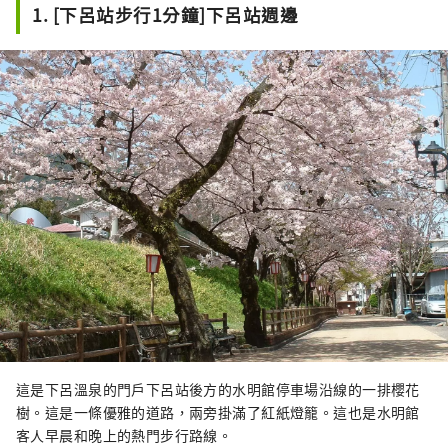
1. [下呂站步行1分鐘]下呂站週邊
這是下呂溫泉的門戶下呂站後方的水明館停車場沿線的一排櫻花
樹。這是一條優雅的道路，兩旁掛滿了紅紙燈籠。這也是水明館
客人早晨和晚上的熱門步行路線。