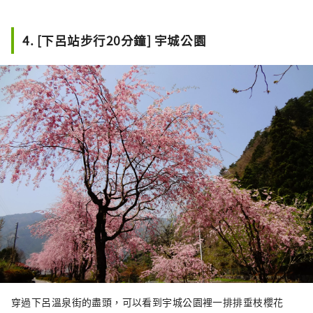
化身——藥師如來。

寺內珍藏了記載下呂溫泉起源的《湯
4. [下呂站步行20分鐘] 宇城公園
文》，以及江戶時代遊行僧圓空所雕刻
的佛像「圓空佛」。

山門下的墓地中，有岐阜縣指定史蹟
「飛驒屋久兵衛之墓」。
穿過下呂溫泉街的盡頭，可以看到宇城公園裡一排排垂枝櫻花