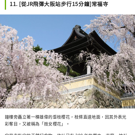
11. [從JR飛彈大阪站步行15分鐘]常福寺
享受運動的樂趣。
鐘樓旁矗立著一棵雄偉的垂枝櫻花，枝條直達地面，因其外表光
彩奪目，又被稱為「妓女櫻花」。