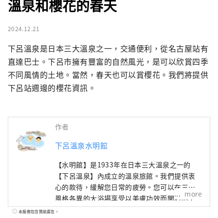
溫泉和櫻花的春天
2024.12.21
下呂溫泉是日本三大溫泉之一，交通便利，從名古屋站有
直達巴士。下呂市擁有豐富的自然風光，是可以欣賞四季
不同風情的土地。當然，春天也可以賞櫻花。我們將提供
下呂站週邊的櫻花資訊。
作者
下呂溫泉水明館
【水明館】是1933年在日本三大溫泉之一的
【下呂溫泉】內成立的溫泉旅館。我們提供衷
心的款待，緩解您日常的疲勞。您可以在三個
more
風格各異的大浴場享受以美膚功效而聞名的下
呂溫泉。請盡情享受俯瞰下呂溫泉街和飛驒山
本服務包含贊助廣告。