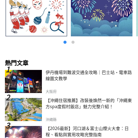
熱門文章
伊丹機場到難波交通全攻略｜巴士站・電車路
線圖文教學
大阪府
【沖繩住宿推薦】改裝後煥然一新的「沖繩東
方spa度假村飯店」魅力完整介紹！
沖繩縣
【2026最新】河口湖＆富士山煙火大會：日
程、看點與實用攻略完整指南