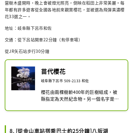
當樹木盛開時，晚上會被燈光照亮，倒映在稻田上非常美麗。每
年都有許多遊客從全國各地前來觀賞櫻花，並被選為飛彈美濃櫻
花33選之一。
地址：岐阜縣下呂市和佐
交通：從下呂站開車22分鐘（有停車場）
從JR矢石站步行30分鐘
苗代櫻花
岐阜縣下呂市 509-2133 和佐
櫻花由兩棵樹齡400年的巨樹組成，被
縣指定為天然紀念物。另一個名字是向
見櫻。

櫻花開進稻田的景象非常美麗，被選為
飛驒美濃櫻花33選之一。

賞花高峰期時，櫻花會被燈光照亮，夜
8. [從金山車站搭乘巴士約25分鐘]八坂湖
晚的櫻花綻放，如鏡子般倒映在稻田