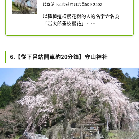
岐阜縣下呂市萩原町志見509-2502
以種植這棵櫻花樹的人的名字命名為
「岩太郎垂枝櫻花」。

這棵據說已有120多年樹齡的巨樹，矗
立在堤岸的半腰上，盛開的花朵覆蓋著
過往的行人，蔚為壯觀。

從正下方抬頭望去，彷彿沐浴著櫻花般
6.【從下呂站開車約20分鐘】守山神社
的美景。