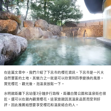
在這篇文章中，我們介紹了下呂市的櫻花資訊。下呂市是一片大
自然豐富的土地，其魅力之一就是可以欣賞到四季變換的風景。
賞完櫻花、觀光後，泡溫泉放鬆一下。
水明館距離下呂站僅3分鐘步行路程，距離白鷺公園和溫泉街也很
近。還可以在館內觀賞櫻花。這家旅館因其溫泉品質而受到好
評，因此推薦給想要享受櫻花和溫泉結合的人。