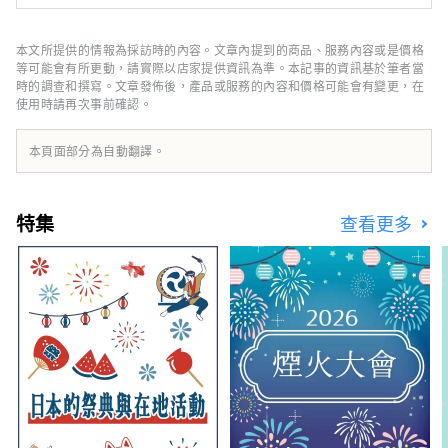
各異的大浴場享受以美膚功效而聞名的下呂溫
泉。請盡情享受俯瞰下呂溫泉街和飛驒山脈的展
望大浴場、散發著絲柏香氣的桑拿大浴場、帶有
本文所提供的情報為採訪時的內容。文章內提到的商品、服務內容或是價格
室內浴池的露天浴池，讓您彷彿在泡溫泉一樣。
等可能會有所更動，請實際以店家提供資訊為準。本記事的資訊基於筆者當
作為一個重視日本文化的博物館，我們也展示了
時的調查和撰寫。文章發佈後，產品或服務的內容和價格可能會有變更，在
使用時請再次事前確認。
日本庭園、正宗的能舞台、茶室等著名藝術家的
藝術作品。 我們還設有游泳池、健身房、美容
院和酒吧。 晚餐有日式懷石料理、法式、中式
本頁面部分為自動翻譯。
三種選擇。 還有可以品嚐飛鎢名產「飛驒牛」
的套餐。 除了入住可以感受到日本傳統的日式
客房外，我們還提供附床的客房。 來自其他國
特集
查看更多
家的客人也可以感到安全和放鬆。 請您在老字
號日式旅館【水明館】的熱情款待中度過一段幸
福的時光。