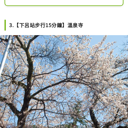
所，也因為是欣賞下呂溫泉引以為傲的
夏季與冬季音樂煙火秀的絕佳地點而聞
名。

到了假日，許多家庭會在河邊潺潺水聲
3.【下呂站步行15分鐘】溫泉寺
中度過悠閒時光。

櫻花盛開的季節，園區內還會舉行夜間
點燈活動，營造浪漫氛圍。