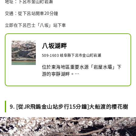
地址：下呂市金山町岩瀨
交通：從下呂站開車20分鐘
立即在下呂巴士「八坂」站下車
八坂湖畔
509-1603 岐阜縣下呂市金山町岩瀨
位於東海地區重要水源「岩屋水壩」下
游的寧靜湖畔。

每年春天，長達約400公尺的櫻花道盛
開，盛景迷人。所栽種的是樹齡約35年
的染井吉野櫻，為下呂市著名的賞櫻景
點之一。

9. [從JR飛鎢金山站步行15分鐘]大船渡的櫻花樹
每年四月上旬櫻花盛開時，八坂地區一
側會點燈，配合夜櫻與路邊攤，營造出
舒適的賞花氛圍。