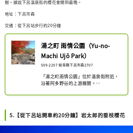
樹。據說下呂溫泉街的櫻花會開到最晚。
地址：下呂市森
交通：從下呂站步行約20分鐘
湯之町 雨情公園（Yu-no-
Machi Ujō Park）
509-2207 岐阜縣下呂市森2707
「湯之町雨情公園」位於溫泉街附近，
沿著阿多野谷的上游展開。

園區中央流經的阿多野谷，是源自下呂
山中清澈的溪流。

在這裡可以一邊聆聽潺潺水聲一邊悠閒
散步，夏天也可以戲水消暑。

5.【從下呂站開車約20分鐘】岩太郎的垂枝櫻花
公園名稱取自昭和初期歌謠詩人野口雨
情造訪下呂時所創作的《下呂小調》。

春天可欣賞垂櫻，秋天則能觀賞繽紛的