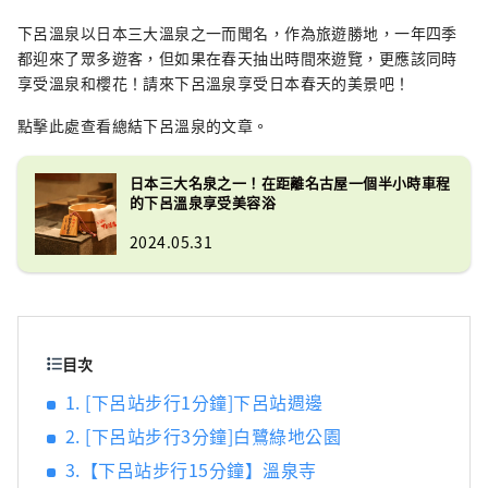
脈的展望大浴場、散發著絲柏香氣的桑拿大浴
場、帶有室內浴池的露天浴池，讓您彷彿在泡
下呂溫泉以日本三大溫泉之一而聞名，作為旅遊勝地，一年四季
溫泉一樣。作為一個重視日本文化的博物館，
都迎來了眾多遊客，但如果在春天抽出時間來遊覽，更應該同時
我們也展示了日本庭園、正宗的能舞台、茶室
享受溫泉和櫻花！請來下呂溫泉享受日本春天的美景吧！
等著名藝術家的藝術作品。 我們還設有游泳
點擊此處查看總結下呂溫泉的文章。
池、健身房、美容院和酒吧。 晚餐有日式懷石
料理、法式、中式三種選擇。 還有可以品嚐飛
鎢名產「飛驒牛」的套餐。 除了入住可以感受
日本三大名泉之一！在距離名古屋一個半小時​​車程
的下呂溫泉享受美容浴
到日本傳統的日式客房外，我們還提供附床的
客房。 來自其他國家的客人也可以感到安全和
2024.05.31
放鬆。 請您在老字號日式旅館【水明館】的熱
情款待中度過一段幸福的時光。
目次
1. [下呂站步行1分鐘]下呂站週邊
2. [下呂站步行3分鐘]白鷺綠地公園
3.【下呂站步行15分鐘】溫泉寺