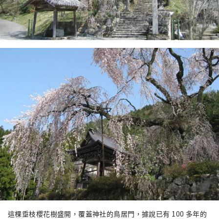
這棵垂枝櫻花樹盛開，覆蓋神社的鳥居門，據說已有 100 多年的