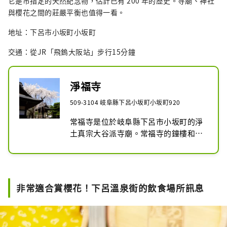
它是市指定的天然紀念物，估計已有 200 年的歷史。寺廟、神社
與櫻花之間的莊嚴平衡也值得一看。
地址：下呂市小坂町小坂町
交通：從JR「飛鎢大阪站」步行15分鐘
淨福寺
509-3104 岐阜縣下呂小坂町小坂町920
常福寺是位於岐阜縣下呂市小坂町的淨
土真宗大谷派寺廟。常福寺的鐘樓和盆
莊 常福寺始建於室町時代末期，當時該
地區的城主、櫻戶城的城主三木義賴的
弟弟直田佐助出家為僧。並以新商之名
開設了一座寺廟。完成吧。常福寺的垂
非常適合賞櫻花！下呂溫泉街的飲食場所訊息
枝櫻花樹的枝條直達地面，也被稱為
「妓女櫻花」。推測樹齡200年，高
10m，週長2.5m，1972年被下呂市指
定為天然紀念物，並被選為美濃櫻花33