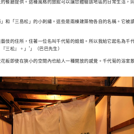
上的餐廳提供。這種風格的旅館可以讓您體驗該地區的日常生活，
」和「三島松」的小刺繡。這些是兩棟建築物各自的名稱。它被讀作“C
。
是藝伎的住所，住著一位名叫千代菊的姐姐。所以我給它起名為千
『三松』。」'」（巴巴先生）
天花板即使在狹小的空間內也給人一種開放的感覺。千代菊的浴室