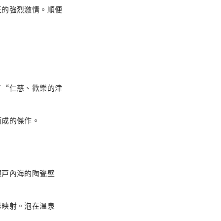
王的強烈激情。順便
了“仁慈、歡樂的津
而成的傑作。
。
瀬戸內海的陶瓷壁
影映射。泡在溫泉