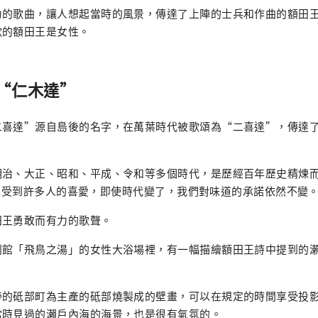
力的歌曲，讓人想起當時的風景，傳達了上陣的士兵和作曲的額田
歌的額田王是女性。
“仁木達”
二喜達”源自島後的名字，在萬葉時代被歌頌為“二喜達”，傳達
明治、大正、昭和、平成、令和等多個時代，是歷經百年歷史精煉
清酒一直受到許多人的喜愛，即使時代變了，我們對味道的承諾依然不變
田王勇敢而有力的歌聲。
別館「飛鳥之湯」的女性大浴場裡，有一幅描繪額田王詩中提到的
旁的砥部町為主產的砥部燒製成的壁畫，可以在規定的時間享受投
當時見過的瀨戶內海的海景，也是很有氣氛的。