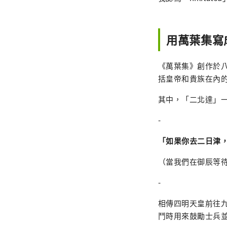
用萬葉集寫
《萬葉集》創作於八
括皇帝和貴族在內
其中，「二北達」
-
「如果你去二日津
（當我們在御辰等
-
相傳四明天皇前往
鬥時用來鼓勵士兵