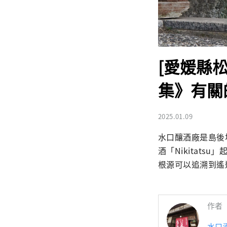
[愛媛縣
集》有關
2025.01.09
水口釀酒廠是島後
酒「Nikitat
根源可以追溯到遙
作者
水口