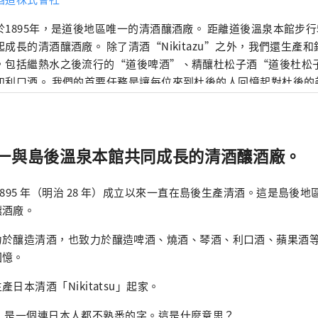
於1895年，是道後地區唯一的清酒釀酒廠。 距離道後溫泉本館步
起成長的清酒釀酒廠。 除了清酒“Nikitazu”之外，我們還生產
，包括繼熱水之後流行的“道後啤酒”、精釀杜松子酒“道後杜松
和利口酒。 我們的首要任務是讓每位來到杜後的人回憶起對杜後的
酒精連結「人與人」、「人與物」。
一與島後溫泉本館共同成長的清酒釀酒廠。
1895 年（明治 28 年）成立以來一直在島後生產清酒。這是島後
釀酒廠。
力於釀造清酒，也致力於釀造啤酒、燒酒、琴酒、利口酒、蘋果酒
回憶。
日本清酒「Nikitatsu」起家。
tsu」是一個連日本人都不熟悉的字。這是什麼意思？