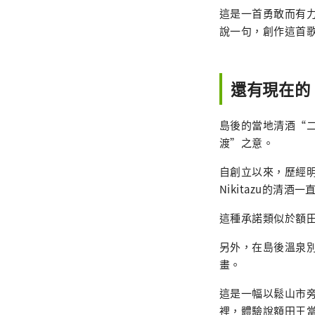
這是一首勇敢而有
說一句，創作這首
還有現在的
島後的當地清酒“
渡”之意。
自創立以來，歷經
Nikitazu的
這種承諾類似於額
另外，在島後溫泉
畫。
這是一幅以鬆山市
裡，體驗說額田王