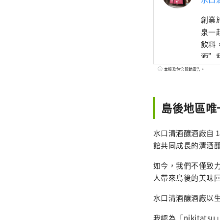
創業
泉一
飲料
酒”
透過
本服務包含贊助廣告。
島後地區唯
水口清酒釀酒廠自 
館共同成長的清酒
如今，我們不僅致
人帶來島後的美味
水口清酒釀酒廠以生產
我認為「nikita