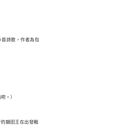
 多首詩歌，作者為包
船吧。）
行的額田王在出發戰