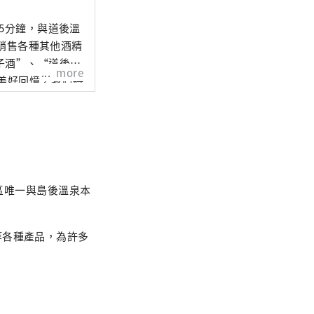
行5分鐘，與道後溫
和銷售各種其他酒精
子酒”、“道後燒
more
美好回憶，我們將
地區唯一與島後溫泉本
等各種產品，為許多