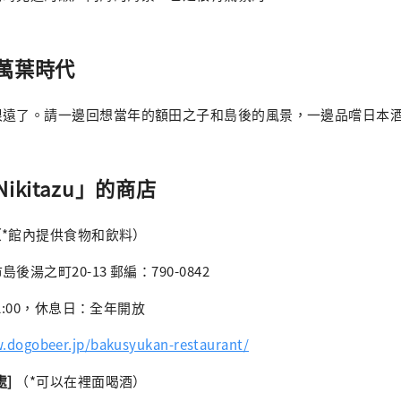
萬葉時代
遠了。請一邊回想當年的額田之子和島後的風景，一邊品嚐日本酒「Ni
ikitazu」的商店
*館內提供食物和飲料）
湯之町20-13 郵編：790-0842
22:00，休息日：全年開放
ogobeer.jp/bakusyukan-restaurant/
處]
（*可以在裡面喝酒）