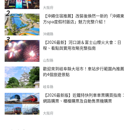
大阪府
【沖繩住宿推薦】改裝後煥然一新的「沖繩東
方spa度假村飯店」魅力完整介紹！
沖繩縣
【2026最新】河口湖＆富士山煙火大會：日
程、看點與實用攻略完整指南
山梨縣
歡迎來到岐阜縣大垣市！車站步行範圍內推薦
的4個旅遊景點
岐阜縣
【2026最新版】近鐵特快列車車票購買指南：
網路購票、櫃檯購票及自動售票機購票
大阪府