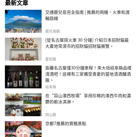
最新文章
交通鹿兒島完全指南 | 推薦的飛機、火車和渡
輪路線
鹿兒島縣
[從名古屋搭火車 30 分鐘] 介紹日本招財貓最
大產地常滑市的招財貓招財貓展覽。
愛知縣
距離名古屋僅30分鐘車程！來大垣岐阜縣品嚐
清酒吧！這裡有三家備受喜愛的當地清酒釀酒
廠。
岐阜縣
在“蒜山澤西牧場”享用珍稀的澤西牛肉和濃
鬱的軟冰淇淋。
岡山縣
京都7推薦的賞楓景點