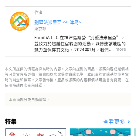
作者
别墅法米里亞 <神津島>
東京都
FamiliA LLC 在神津島經營“别墅法米里亞”，
並致力於超越住宿範圍的活動，以傳達該地區的
more
魅力並保存其文化。 2024年1月，我們將發布
神津島旅遊應用程式“Marutto！ 神津島 ”！
這款應用程式提供兩項全新旅遊體驗：一是讓您
在出行前了解神津島的“神津島島雙六”，二是
本文所提供的情報為採訪時的內容。文章內提到的商品、服務內容或是價格
只有到過神津島的人才能體驗的“戲劇性語音導
等可能會有所更動，請實際以店家提供資訊為準。本記事的資訊基於筆者當
覽”。當然，這款應用程式也提供英語版本。我
時的調查和撰寫。文章發佈後，產品或服務的內容和價格可能會有變更，在
使用時請再次事前確認。
們的目標是讓不僅是日本遊客，海外遊客也能了
解神津島的真正魅力，並創造與島上居民成為朋
友的機會。
本頁面部分為自動翻譯。
特集
查看更多