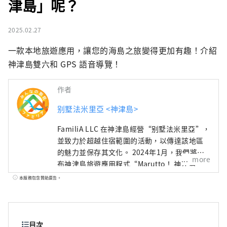
津島」呢？
2025.02.27
一款本地旅遊應用，讓您的海島之旅變得更加有趣！介紹
神津島雙六和 GPS 語音導覽！
作者
别墅法米里亞 <神津島>
FamiliA LLC 在神津島經營“别墅法米里亞”，
並致力於超越住宿範圍的活動，以傳達該地區
的魅力並保存其文化。 2024年1月，我們將發
more
布神津島旅遊應用程式“Marutto！ 神津島
”！ 這款應用程式提供兩項全新旅遊體驗：一
本服務包含贊助廣告。
是讓您在出行前了解神津島的“神津島島雙
六”，二是只有到過神津島的人才能體驗的
“戲劇性語音導覽”。當然，這款應用程式也
提供英語版本。我們的目標是讓不僅是日本遊
目次