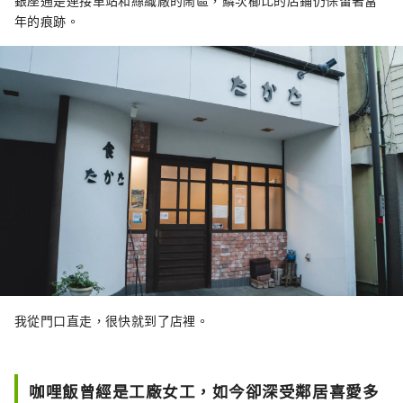
銀座通是連接車站和絲織廠的鬧區，鱗次櫛比的店鋪仍保留著當
年的痕跡。
我從門口直走，很快就到了店裡。
咖哩飯曾經是工廠女工，如今卻深受鄰居喜愛多