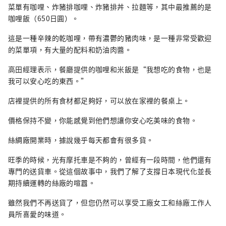
菜單有咖哩、炸豬排咖哩、炸豬排丼、拉麵等，其中最推薦的是
咖哩飯（650日圓）。
這是一種辛辣的乾咖哩，帶有濃鬱的豬肉味，是一種非常受歡迎
的菜單項，有大量的配料和奶油肉醬。
高田經理表示，餐廳提供的咖哩和米飯是“我想吃的食物，也是
我可以安心吃的東西。”
店裡提供的所有食材都足夠好，可以放在家裡的餐桌上。
價格保持不變，你能感覺到他們想讓你安心吃美味的食物。
絲綢廠開業時，據說幾乎每天都會有很多貨。
旺季的時候，光有摩托車是不夠的，曾經有一段時間，他們還有
專門的送貨車。從這個故事中，我們了解了支撐日本現代化並長
期持續運轉的絲廠的喧囂。
雖然我們不再送貨了，但您仍然可以享受工廠女工和絲廠工作人
員所喜愛的味道。