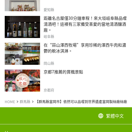
愛知縣
距離名古屋僅30分鐘車程！來大垣岐阜縣品嚐
清酒吧！這裡有三家備受喜愛的當地清酒釀酒
廠。
岐阜縣
在“蒜山澤西牧場”享用珍稀的澤西牛肉和濃
鬱的軟冰淇淋。
岡山縣
京都7推薦的賞楓景點
京都府
HOME
群馬縣
【群馬縣富岡市】依然可以品嚐到世界遺產富岡製絲廠絲廠女
繁體中文
language