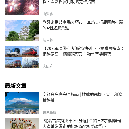
程、看點與實用攻略完整指南
山梨縣
歡迎來到岐阜縣大垣市！車站步行範圍內推薦
的4個旅遊景點
岐阜縣
【2026最新版】近鐵特快列車車票購買指南：
網路購票、櫃檯購票及自動售票機購票
大阪府
最新文章
交通鹿兒島完全指南 | 推薦的飛機、火車和渡
輪路線
鹿兒島縣
[從名古屋搭火車 30 分鐘] 介紹日本招財貓最
大產地常滑市的招財貓招財貓展覽。