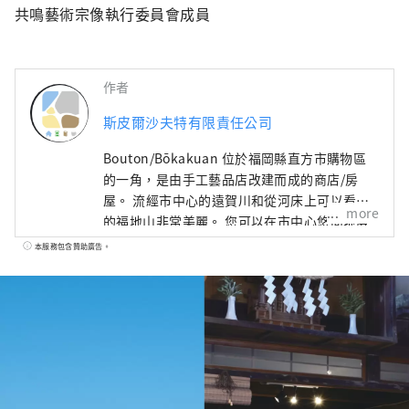
共鳴藝術宗像執行委員會成員
作者
斯皮爾沙夫特有限責任公司
Bouton/Bōkakuan 位於福岡縣直方市購物區
的一角，是由手工藝品店改建而成的商店/房
屋。 流經市中心的遠賀川和從河床上可以看到
more
的福地山非常美麗。 您可以在市中心悠閒地度
過時光，那裡的時間平靜地流淌。 我喜歡聽人
本服務包含贊助廣告。
們的故事、看書、拍照、散步。 照顧望岳庵的
花園也是我時間的重要部分。讓我們慢慢交
談，分享一些安靜的時光。