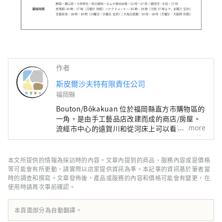
作者
斯皮爾沙夫特有限責任公司
福岡縣
Bouton/Bōkakuan 位於福岡縣直方市購物區的
一角，是由手工藝品店改建而成的商店/房屋。
more
流經市中心的遠賀川和從河床上可以看到的福地
山非常美麗。 您可以在市中心悠閒地度過時
光，那裡的時間平靜地流淌。 我喜歡聽人們的
故事、看書、拍照、散步。 照顧望岳庵的花園
本文所提供的情報為採訪時的內容。文章內提到的商品、服務內容或是價格
也是我時間的重要部分。讓我們慢慢交談，分享
等可能會有所更動，請實際以店家提供資訊為準。本記事的資訊基於筆者當
一些安靜的時光。
時的調查和撰寫。文章發佈後，產品或服務的內容和價格可能會有變更，在
使用時請再次事前確認。
本頁面部分為自動翻譯。