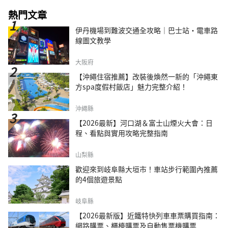
熱門文章
伊丹機場到難波交通全攻略｜巴士站・電車路
線圖文教學
大阪府
【沖繩住宿推薦】改裝後煥然一新的「沖繩東
方spa度假村飯店」魅力完整介紹！
沖繩縣
【2026最新】河口湖＆富士山煙火大會：日
程、看點與實用攻略完整指南
山梨縣
歡迎來到岐阜縣大垣市！車站步行範圍內推薦
的4個旅遊景點
岐阜縣
【2026最新版】近鐵特快列車車票購買指南：
網路購票、櫃檯購票及自動售票機購票