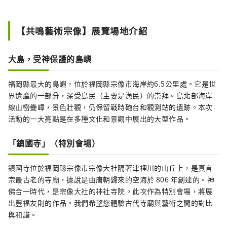
【共鳴藝術宗像】展覽場地介紹
大島，受神保護的島嶼
福岡縣最大的島嶼，位於福岡縣宗像市海岸約6.5公里處。它是世
界遺產的一部分，深受島民（主要是漁民）的崇拜。島北部海岸
線山巒疊嶂，景色壯觀，仍保留戰時砲台和​​觀測站的遺跡。本次
活動的一大亮點是在多種文化和景觀中展出的大型作品。
「鎮國寺」（特別會場）
鎮國寺位於福岡縣宗像市宗像大社隔著津裡川的山丘上，是真言
宗最古老的寺廟，據說是由唐朝歸來的空海於 806 年創建的。神
佛合一時代，是宗像大社的神社寺院。此次作為特別會場，將展
出豐福友則的作品。我們希望您體驗古代寺廟與藝術之間的對比
與和諧。