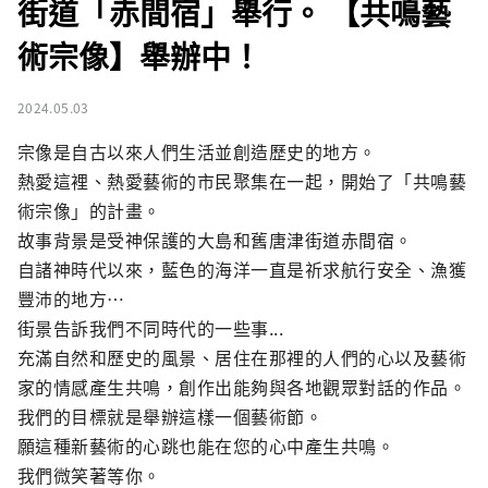
街道「赤間宿」舉行。 【共鳴藝
術宗像】舉辦中！
2024.05.03
宗像是自古以來人們生活並創造歷史的地方。

熱愛這裡、熱愛藝術的市民聚集在一起，開始了「共鳴藝
術宗像」的計畫。

故事背景是受神保護的大島和舊唐津街道赤間宿。

自諸神時代以來，藍色的海洋一直是祈求航行安全、漁獲
豐沛的地方…

街景告訴我們不同時代的一些事...

充滿自然和歷史的風景、居住在那裡的人們的心以及藝術
家的情感產生共鳴，創作出能夠與各地觀眾對話的作品。

我們的目標就是舉辦這樣一個藝術節。

願這種新藝術的心跳也能在您的心中產生共鳴。

我們微笑著等你。
