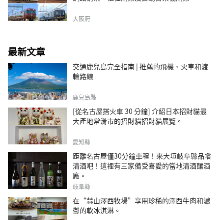
大阪府
最新文章
交通鹿兒島完全指南 | 推薦的飛機、火車和渡
輪路線
鹿兒島縣
[從名古屋搭火車 30 分鐘] 介紹日本招財貓最
大產地常滑市的招財貓招財貓展覽。
愛知縣
距離名古屋僅30分鐘車程！來大垣岐阜縣品嚐
清酒吧！這裡有三家備受喜愛的當地清酒釀酒
廠。
岐阜縣
在“蒜山澤西牧場”享用珍稀的澤西牛肉和濃
鬱的軟冰淇淋。