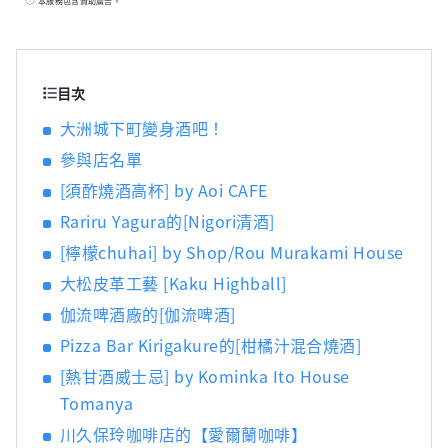
本服務包含贊助廣告。
日治川河畔仍保留洲城週邊繁榮城下町的遺
跡。
目次
大洲城下町變身酒吧！
參與店名單
[須酢燒酒高杯] by Aoi CAFE
Rariru Yagura的[Nigori清酒]
[檸檬chuhai] by Shop/Rou Murakami House
大松皮革工藝 [Kaku Highball]
伽流啤酒廠的[伽流啤酒]
Pizza Bar Kirigakure的[柑橘汁混合燒酒]
[熱甘酒威士忌] by Kominka Ito House
Tomanya
川久保玲咖啡店的【愛爾蘭咖啡】