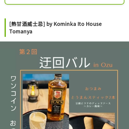
有著支撐當地人生活的歷史。這家旅館
讓您彷彿置身於歷史悠久的街道中，熱
情好客，體現了主人希望遊客能夠更深
[熱甘酒威士忌] by Kominka Ito House
入地了解該地區的願望。在旅館內的咖
Tomanya
啡廳和酒吧，您可以享用午餐和使用當
地食材製作的甜點。充滿對家鄉的熱愛
的主人，也是“小津之介”船的船夫，
時間在友好的氛圍中舒適地流逝。如果
您厭倦了在鎮上閒逛，可以在羽田屋桐
中停下來聊聊小津，也很有趣。