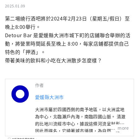
2025.01.09
第二場繞行酒吧將於2024年2月23日（星期五/假日）至
晚上8:00舉行。

Detour Bar 是愛媛縣大洲市城下町的店鋪聯合舉辦的活
動，將營業時間延長至晚上 8:00，每家店鋪都提供自己
特色的「押酒」。

帶著美味的飲料和小吃在大洲散步怎麼樣？
作者
愛媛縣大洲市
大洲市屬於四國西側的南予地區，以大洲盆地
為中心，北臨瀨戶內海，南臨四國山脈。 清澈
的比地川流經市中心，據說這條河流呈肘形，
more
因此而得名，它繞著城市循環，為自然、歷
史、文化和社會帶來了許多福祉。 江戶時代，