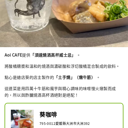
Aoi CAFE
提供
「須達燒酒高杯威士忌」
。
將酸橘糖漿和溫和的燒酒與濃碳酸和浮切酸橘混合製成的飲料。
點心是總店葵的店主製作的
「土手燒」（燉牛筋）
。
這道菜是用四萬十牛筋和魔芋與精心調味的味噌慢火燉製而成
的，所以與酢釅燒酒高杯酒絕對是絕配！
葵咖啡
795-0012愛媛縣大洲市大洲392