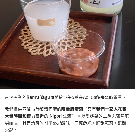
首次開業的
Rariru Yagura
將於下午5點在Aoi Cafe旁臨時營業。
我們提供西條市首都清酒廠
的限量版清酒“只有我們一家人花費
大量時間和精力釀造的 Nigori 生酒”
。以愛媛縣的二駒丸葡萄釀
製而成，具有清爽的可爾必思酸味，口感酥脆，餘韻乾爽，餘韻
尖銳。