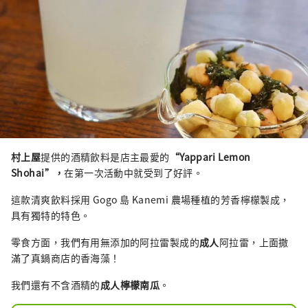
村上屋
提供的酒精飲料是店主最愛的
“Yappari Lemon
Shohai”，
在第一次活動中就受到了好評。
這款清爽飲料採用 Gogo 島 Kanemi 農場種植的芳香檸檬製成，
具有獨特的特色。
零食方面，我們有用無添加的阿拉雷製成的
成人
阿拉雷，上面撒
滿了真鍋商店的香海藻！
我們還有不含酒精的
成人檸檬南瓜
。