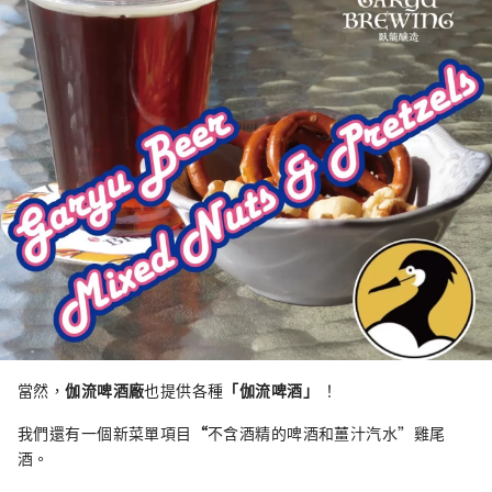
當然，
伽流啤酒廠
也提供各種
「伽流啤酒」
！
我們還有一個新菜單項目
“
不含酒精的啤酒和薑汁汽水”雞尾
酒。