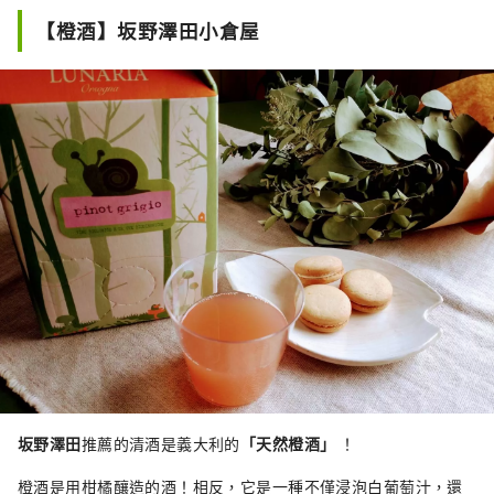
您也可以在融合了大正時代的日式和西
【橙酒】坂野澤田小倉屋
式設計的客房內租借帶有箭頭圖案的浴
衣和袴。
坂野澤田
推薦的清酒是義大利的
「天然橙酒」
！
橙酒是用柑橘釀造的酒！相反，它是一種不僅浸泡白葡萄汁，還