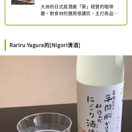
大洲的日式居酒屋「葵」經營的咖啡
廳。對食材的選用很講究，主打商品為
愛媛縣產炸海鰻漢堡。在葵咖啡用餐的
客人可以在限定時間內（12:00～
15:00）特別使用NIPPONIA HOTEL住
宿者專用庭院。天氣晴朗時，可以在戶
Rariru Yagura的[Nigori清酒]
外庭園及草坪座位區，享用葵咖啡精緻
美味的餐點、休息片刻。在古色古香老
房子環繞的特色空間中，呼吸大洲的靜
謐氛圍，讓您在旅行中的用餐選擇更加
豐富。