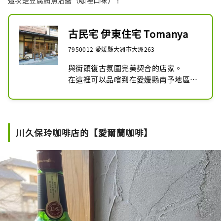
這次是豆腐鮪魚沾醬（咖哩口味）！
古民宅 伊東住宅 Tomanya
7950012 愛媛縣大洲市大洲263
與街頭復古氛圍完美契合的店家。

在這裡可以品嚐到在愛媛縣南予地區很
受歡迎的甜點「頭滿」。

雖然是饅頭，但很硬，店裡的牌子上寫
著「日本最難」。

川久保玲咖啡店的【愛爾蘭咖啡】
夏季，用當地甜酒製成的刨冰也很有
名，很受歡迎。