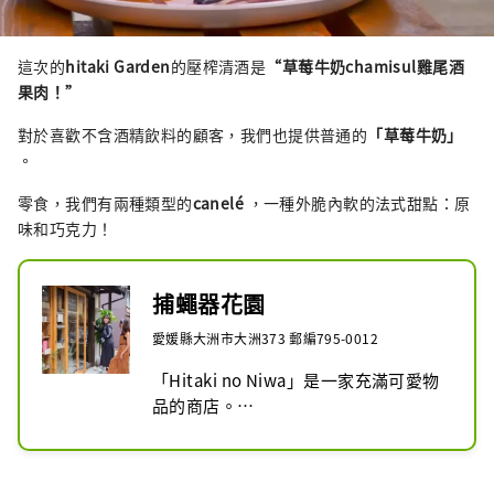
這次的
hitaki Garden
的壓榨清酒是
“草莓牛奶chamisul雞尾酒
果肉！”
對於喜歡不含酒精飲料的顧客，我們也提供普通的
「草莓牛奶」
。
零食，我們有兩種類型的
canelé
，一種外脆內軟的法式甜點：原
味和巧克力！
捕蠅器花園
愛媛縣大洲市大洲373 郵編795-0012
「Hitaki no Niwa」是一家充滿可愛物
品的商店。

我們販售使用愛媛縣和四國特產的美紋
膠帶和玻璃筆等文具、飾品、時尚雜貨
和土特產。
