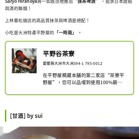
Saryo Hiranoya
將一如既往地推出
“抹茶啤酒”
，追求日本甜點
與酒的聯姻！
上林春松總店的高品質抹茶與啤酒是絕配！
小吃是大洲特產平野屋的
「一時雨」
。
平野谷茶寮
愛媛縣大洲市大洲394-1 795-0012
在平野屋精藏本舖的第二家店“茶寮平
野屋”，您可以品嚐到使用100%蕨粉
製成的蕨麻糬、時雨和時令新鮮甜點以
及抹茶和煎茶。

推薦商品有保質期為20分鐘的鬆軟蕨麻
糬和用時令水果製成的刨冰。在前往臥
[甘酒] by sui
龍山莊的途中短暫休息怎麼樣？