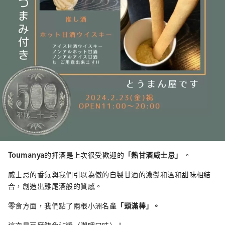
Toumanya
的押酒是上次很受歡迎的
「熱甘酒威士忌」
。
威士忌的香氣與我們引以為傲的自製甘酒的濃鬱和溫和甜味相結
合，創造出雞尾酒般的質感。
零食方面，我們點了兩根小洲名產
「頭滿棒」。