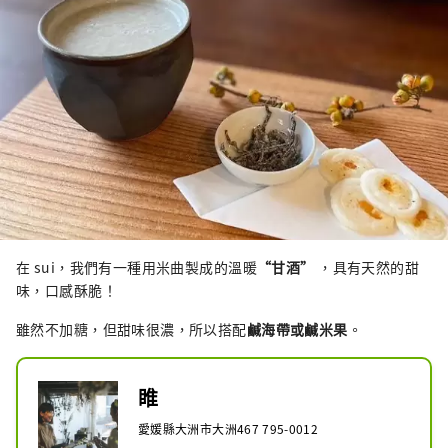
在 sui，我們有一種用米曲製成的溫暖
“甘酒”
，具有天然的甜
味，口感酥脆！
雖然不加糖，但甜味很濃，所以搭配
鹹海帶或鹹米果
。
睢
愛媛縣大洲市大洲467 795-0012