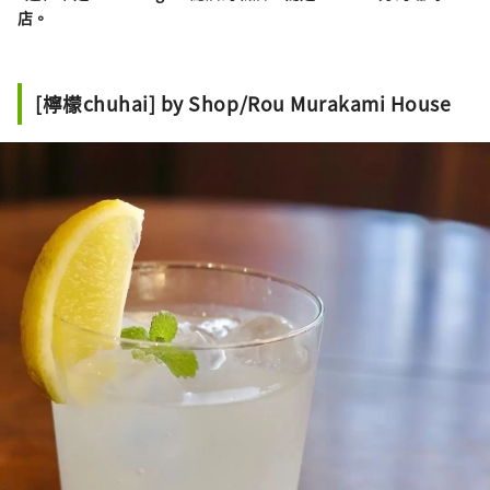
店。
[檸檬chuhai] by Shop/Rou Murakami House