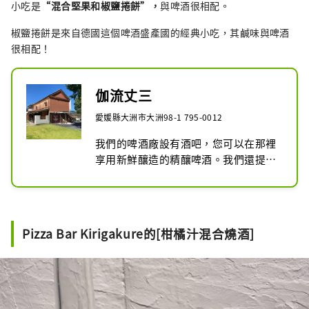
小吃是
“混合堅果和椒鹽捲餅”，
與啤酒很相配。
椒鹽捲餅是來自德國這個啤酒盛產國的經典小吃，其鹹味與啤酒
很相配！
伽流丈三
愛媛縣大洲市大洲98-1 795-0012
我們的啤酒廠設有酒吧，您可以在那裡
享用新鮮釀造的精釀啤酒。我們還提供
午餐和晚餐菜餚，因此您可以放鬆身心
並比較您感興趣的啤酒。來到大洲市，
一定要在特別的空間裡品嚐特別的精釀
啤酒。請隨時光臨。

Pizza Bar Kirigakure的[柑橘汁混合燒酒]
這座磚砌倉庫建於 100 多年前，原為絲
線廠的蘭花倉庫。院內種植了1898年大
洲城拆除後遺留下來的瓦片、銀杏樹和
水杉樹，成為該地區的象徵。近年來，