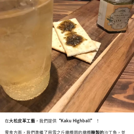
在
大松皮革工藝
，我們提供
“Kaku Highball”
！
零食方面，我們準備了用雪之丘橄欖園的橄欖
醃製的
沙丁魚，並