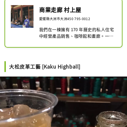
商業走廊 村上屋
愛媛縣大洲市大洲450 795-0012
我們在一棟擁有 170 年曆史的私人住宅
中經營產品銷售、咖啡館和畫廊。一邊
欣賞悠閒的庭院，一邊享受時間的流
動。愛媛縣大洲市大洲450

定休日：週一、週二

​營業時間：10:00~17:00

大松皮革工藝 [Kaku Highball]
電話：0893-57-9771​

郵件：info@sa-rah.net