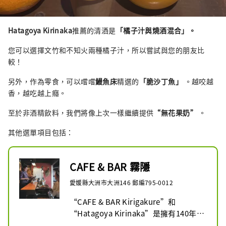
Hatagoya Kirinaka
推薦的清酒是
「橘子汁與燒酒混合」。
您可以選擇文竹和不知火兩種橘子汁，所以嘗試與您的朋友比
較！
另外，作為零食，可以嚐嚐
鰻魚床
精選的
「脆沙丁魚」
。越咬越
香，越吃越上癮。
至於非酒精飲料，我們將像上次一樣繼續提供
“無花果奶”
。
其他選單項目包括：
CAFE & BAR 霧隱
愛媛縣大洲市大洲146 郵編795-0012
“CAFE & BAR Kirigakure”和
“Hatagoya Kirinaka”是擁有140年曆
史的老旅館，其前身作為鎮上的文具店