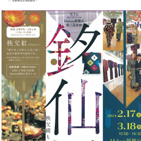
本服務包含贊助廣告。
以溫暖您的身體和靈魂。 它裝飾著安靜而華麗
的野花，具有強烈的存在感。 從西武秩父站步
行8分鐘。住宿不含餐，含早餐。 2022 年
OMOTENASHI Selection 得獎者