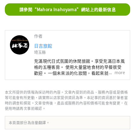
請參閱“Mahora Inahoyama”網站上的最新信息
作者
日吉旅館
埼玉縣
充滿現代日式氛圍的休閒旅館。享受充滿日本風
格的五種客房。 使用大量當地食材的早餐很受
more
歡迎。 一個未來派的化妝間，看起來就像是在
太空船裡。 可以一邊感受大自然一邊享受樂趣
的包租浴池。 一個配有燃木火爐的空間，可以
溫暖您的身體和靈魂。 它裝飾著安靜而華麗的
本文所提供的情報為採訪時的內容。文章內提到的商品、服務內容或是價格
野花，具有強烈的存在感。 從西武秩父站步行8
等可能會有所更動，請實際以店家提供資訊為準。本記事的資訊基於筆者當
分鐘。住宿不含餐，含早餐。 2022 年
時的調查和撰寫。文章發佈後，產品或服務的內容和價格可能會有變更，在
使用時請再次事前確認。
OMOTENASHI Selection 得獎者
本頁面部分為自動翻譯。