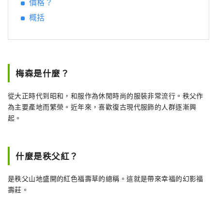
價格？
概括
梅森是什麼？
從大正時代到昭和，和服作為休閒時尚的服裝非常流行。秩父作
為主要產地而繁榮。近年來，喜歡復古現代服飾的人群逐漸興
起。
什麼是秩父紅？
是秩父山地盛開的紅色福壽草的總稱。這就是帶來幸福的幻影福
壽莊。