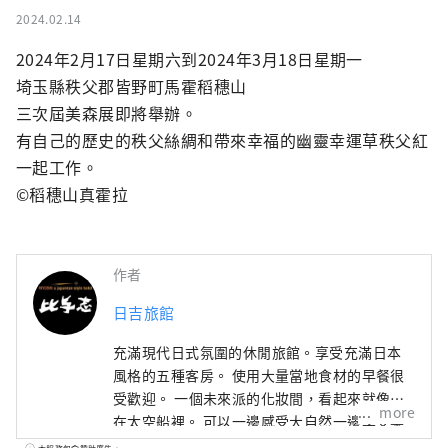
2024.02.14
2024年2月17日星期六到2024年3月18日星期一

埼玉縣秩父郡皆野町馬霍稻穗山

三次屆美森展即將舉辦。

有自己的歷史的秩父絲綢和帶來幸福的幽靈幸運草秩父紅
一起工作。

©稻穗山真霍拉
作者
日吉旅館
充滿現代日式氛圍的休閒旅館。享受充滿日本
風格的五種客房。 使用大量當地食材的早餐很
受歡迎。 一個未來派的化妝間，看起來就像是
more
在太空船裡。 可以一邊感受大自然一邊享受樂
趣的包租浴池。 一個配有燃木火爐的空間，可