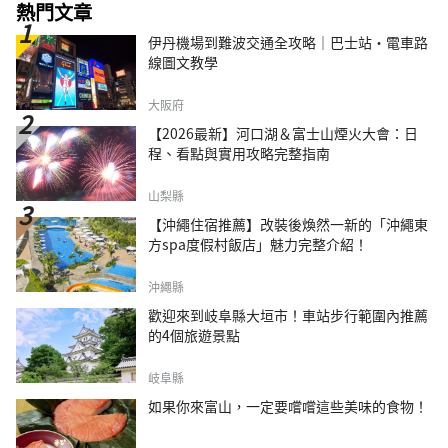
熱門文章
伊丹機場到難波交通全攻略｜巴士站・電車路
線圖文教學
大阪府
【2026最新】河口湖＆富士山煙火大會：日
程、看點與實用攻略完整指南
山梨縣
【沖繩住宿推薦】改裝後煥然一新的「沖繩東
方spa度假村飯店」魅力完整介紹！
沖繩縣
歡迎來到岐阜縣大垣市！車站步行範圍內推薦
的4個旅遊景點
岐阜縣
如果你來富山，一定要嚐嚐這些美味的食物！