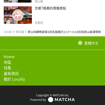
岡山縣
京都7推薦的賞楓景點
京都府
HOME
埼玉縣
秩父絲綢物語第3回名線展於2/17～3/18在稻保山麻浦舉辦
繁體中文
language
Home
地區
特集
最新資訊
關於 Locally
Copyright © MATCHA Inc.
Powered by