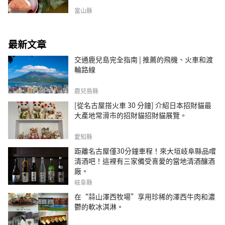
富山縣
最新文章
交通鹿兒島完全指南 | 推薦的飛機、火車和渡
輪路線
鹿兒島縣
[從名古屋搭火車 30 分鐘] 介紹日本招財貓最
大產地常滑市的招財貓招財貓展覽。
愛知縣
距離名古屋僅30分鐘車程！來大垣岐阜縣品嚐
清酒吧！這裡有三家備受喜愛的當地清酒釀酒
廠。
岐阜縣
在“蒜山澤西牧場”享用珍稀的澤西牛肉和濃
鬱的軟冰淇淋。