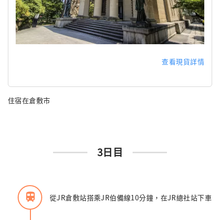
查看現貨詳情
住宿在倉敷市
3日目
train
從JR倉敷站搭乘JR伯備線10分鐘，在JR總社站下車