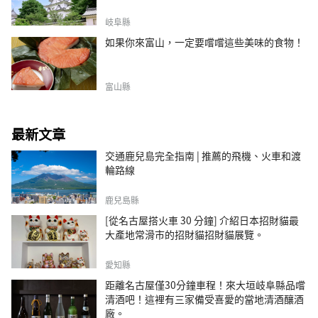
岐阜縣
如果你來富山，一定要嚐嚐這些美味的食物！
富山縣
最新文章
交通鹿兒島完全指南 | 推薦的飛機、火車和渡
輪路線
鹿兒島縣
[從名古屋搭火車 30 分鐘] 介紹日本招財貓最
大產地常滑市的招財貓招財貓展覽。
愛知縣
距離名古屋僅30分鐘車程！來大垣岐阜縣品嚐
清酒吧！這裡有三家備受喜愛的當地清酒釀酒
廠。