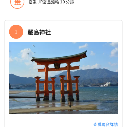
directions_boat
搭乘 JR宮島渡輪 10 分鐘
1
嚴島神社
查看現貨詳情