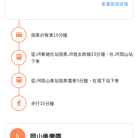
查看現貨詳情
directions_car_filled
搭乘計程車10分鐘
從JR東總社站搭乘JR桃太郎線33分鐘，在JR岡山站
train
下車
train
從JR岡山車站搭乘電車5分鐘，在城下站下車
directions_walk
步行10分鐘
6
岡山後樂園