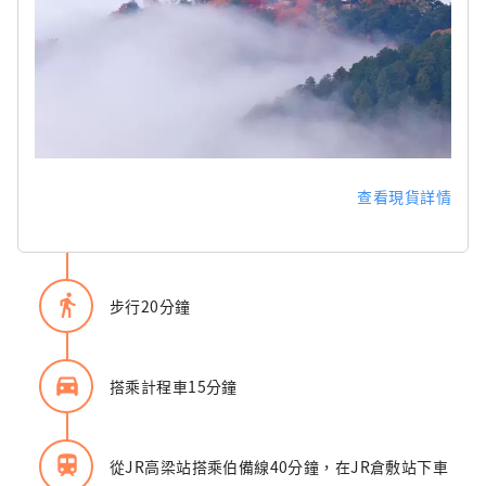
查看現貨詳情
directions_walk
步行20分鐘
directions_car_filled
搭乘計程車15分鐘
train
從JR高梁站搭乘伯備線40分鐘，在JR倉敷站下車