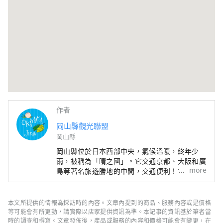
作者
岡山縣觀光聯盟
岡山縣
岡山縣位於日本西部中央，氣候溫暖​​，終年少
雨，被稱為「晴之國」。它交通京都、大阪和廣
more
島等著名旅遊勝地的中間，交通便利！它也是經
由瀨戶通往四國的門戶。 岡山縣也被稱為“水
果岡山”，在瀨戶內溫暖的氣候下，陽光照射的
水果，無論甜度、香氣還是風味，都是最高品質
本文所提供的情報為採訪時的內容。文章內提到的商品、服務內容或是價格
的。 您可以品嚐白桃、麝香葡萄、先鋒葡萄等
等可能會有所更動，請實際以店家提供資訊為準。本記事的資訊基於筆者當
當季水果！ 岡山還擁有世界級的旅遊景點，包
時的調查和撰寫。文章發佈後，產品或服務的內容和價格可能會有變更，在