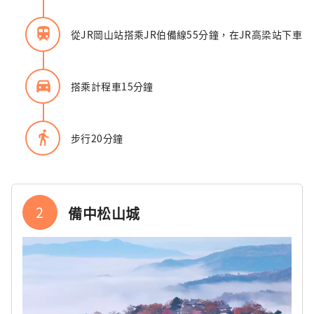
train
從JR岡山站搭乘JR伯備線55分鐘，在JR高梁站下車
directions_car_filled
搭乘計程車15分鐘
directions_walk
步行20分鐘
2
備中松山城