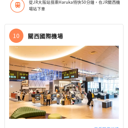
從JR大阪站搭乘Haruka特快50分鐘，在JR關西機
train
場站下車
10
關西國際機場