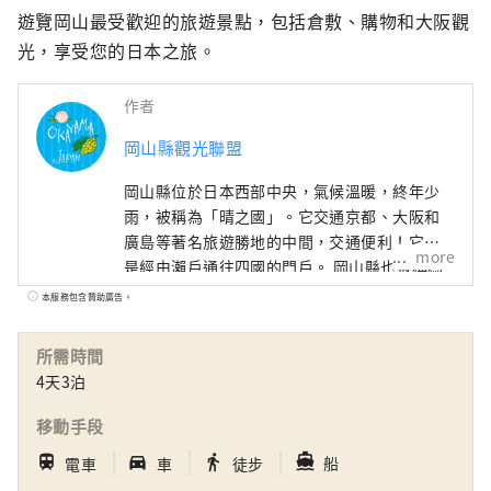
遊覽岡山最受歡迎的旅遊景點，包括倉敷、購物和大阪觀
光，享受您的日本之旅。
作者
岡山縣觀光聯盟
岡山縣位於日本西部中央，氣候溫暖​​，終年少
雨，被稱為「晴之國」。它交通京都、大阪和
廣島等著名旅遊勝地的中間，交通便利！它也
more
是經由瀨戶通往四國的門戶。 岡山縣也被稱為
“水果岡山”，在瀨戶內溫暖的氣候下，陽光
本服務包含贊助廣告。
照射的水果，無論甜度、香氣還是風味，都是
最高品質的。 您可以品嚐白桃、麝香葡萄、先
所需時間
鋒葡萄等當季水果！ 岡山還擁有世界級的旅遊
4天3泊
景點，包括岡山城、日本三大名園之一的岡山
後樂園以及擁有歷史、文化和藝術的倉敷美觀
移動手段
地區！
｜
｜
｜
directions_boat
train
directions_car_filled
directions_walk
船
電車
車
徒步