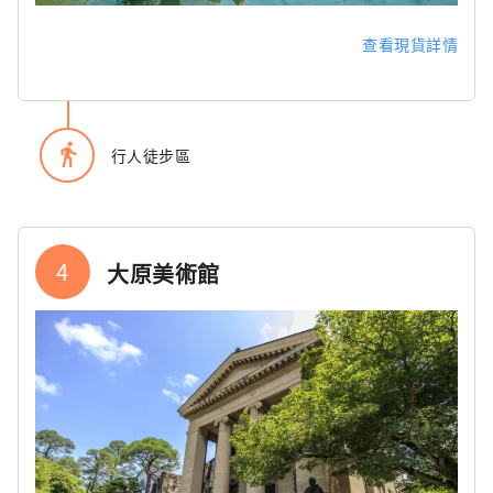
查看現貨詳情
directions_walk
行人徒步區
4
大原美術館