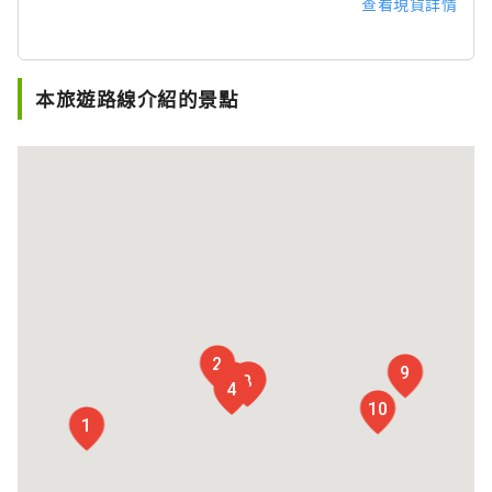
查看現貨詳情
本旅遊路線介紹的景點
2
9
5
6
7
8
3
4
10
1