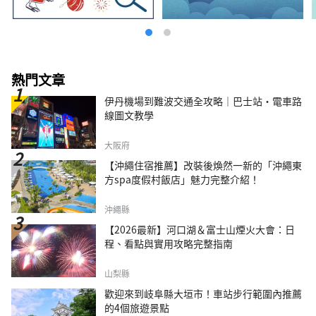
熱門文章
伊丹機場到難波交通全攻略｜巴士站・電車路
線圖文教學
大阪府
【沖繩住宿推薦】改裝後煥然一新的「沖繩東
方spa度假村飯店」魅力完整介紹！
沖繩縣
【2026最新】河口湖＆富士山煙火大會：日
程、看點與實用攻略完整指南
山梨縣
歡迎來到岐阜縣大垣市！車站步行範圍內推薦
的4個旅遊景點