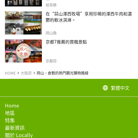
岐阜縣
在“蒜山澤西牧場”享用珍稀的澤西牛肉和濃
鬱的軟冰淇淋。
岡山縣
京都7推薦的賞楓景點
京都府
HOME
大阪府
岡山、倉敷的熱門觀光購物路線
繁體中文
language
Home
地區
特集
最新資訊
關於 Locally