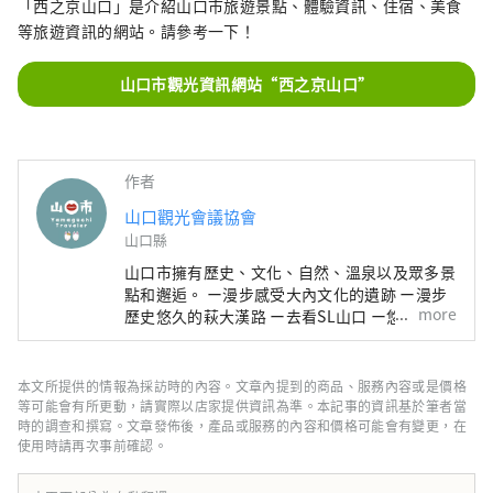
「西之京山口」是介紹山口市旅遊景點、體驗資訊、住宿、美食
等旅遊資訊的網站。請參考一下！
山口市觀光資訊網站“西之京山口”
作者
山口觀光會議協會
山口縣
山口市擁有歷史、文化、自然、溫泉以及眾多景
點和邂逅。 ー漫步感受大內文化的遺跡 ー漫步
more
歷史悠久的萩大漢路 ー去看SL山口 ー悠閒享受
湯田溫泉 享受北邊的中國山地和南邊的瀨戶內
海的美麗自然風光。 當你來到一個讓你著迷的
地方時， 看到它、感受它、體驗它。 去山口旅
本文所提供的情報為採訪時的內容。文章內提到的商品、服務內容或是價格
行吧，在那裡您可以盡情享受時光。
等可能會有所更動，請實際以店家提供資訊為準。本記事的資訊基於筆者當
時的調查和撰寫。文章發佈後，產品或服務的內容和價格可能會有變更，在
使用時請再次事前確認。