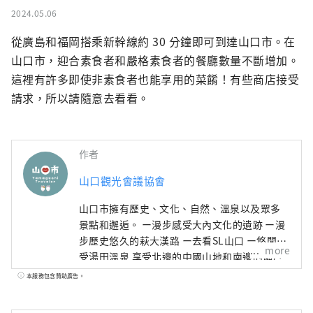
2024.05.06
從廣島和福岡搭乘新幹線約 30 分鐘即可到達山口市。在
山口市，迎合素食者和嚴格素食者的餐廳數量不斷增加。
這裡有許多即使非素食者也能享用的菜餚！有些商店接受
請求，所以請隨意去看看。
作者
山口觀光會議協會
山口市擁有歷史、文化、自然、溫泉以及眾多
景點和邂逅。 ー漫步感受大內文化的遺跡 ー漫
步歷史悠久的萩大漢路 ー去看SL山口 ー悠閒享
more
受湯田溫泉 享受北邊的中國山地和南邊的瀨戶
內海的美麗自然風光。 當你來到一個讓你著迷
本服務包含贊助廣告。
的地方時， 看到它、感受它、體驗它。 去山口
旅行吧，在那裡您可以盡情享受時光。