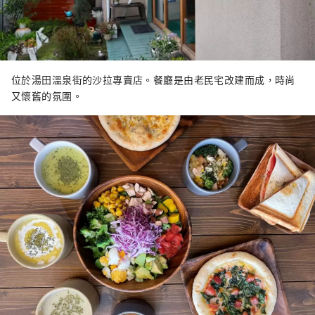
位於湯田溫泉街的沙拉專賣店。餐廳是由老民宅改建而成，時尚
又懷舊的氛圍。