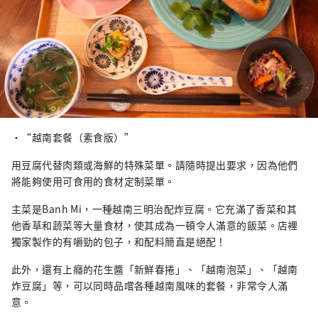
・“越南套餐（素食版）”
用豆腐代替肉類或海鮮的特殊菜單。請隨時提出要求，因為他們
將能夠使用可食用的食材定制菜單。
主菜是Banh Mi，一種越南三明治配炸豆腐。它充滿了香菜和其
他香草和蔬菜等大量食材，使其成為一頓令人滿意的飯菜。店裡
獨家製作的有嚼勁的包子，和配料簡直是絕配！
此外，還有上癮的花生醬「新鮮春捲」、「越南泡菜」、「越南
炸豆腐」等，可以同時品嚐各種越南風味的套餐，非常令人滿
意。