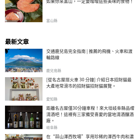
如果你來富山，一定要嚐嚐這些美味的食物！
富山縣
最新文章
交通鹿兒島完全指南 | 推薦的飛機、火車和渡
輪路線
鹿兒島縣
[從名古屋搭火車 30 分鐘] 介紹日本招財貓最
大產地常滑市的招財貓招財貓展覽。
愛知縣
距離名古屋僅30分鐘車程！來大垣岐阜縣品嚐
清酒吧！這裡有三家備受喜愛的當地清酒釀酒
廠。
岐阜縣
在“蒜山澤西牧場”享用珍稀的澤西牛肉和濃