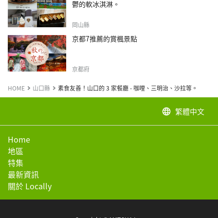
鬱的軟冰淇淋。
岡山縣
京都7推薦的賞楓景點
京都府
HOME
山口縣
素食友善！山口的 3 家餐廳 - 咖哩、三明治、沙拉等。
繁體中文
language
Home
地區
特集
最新資訊
關於 Locally