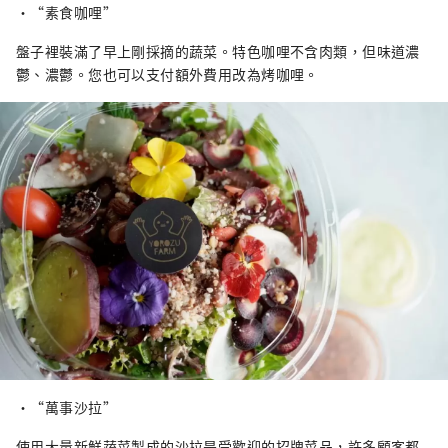
・“素食咖哩”
盤子裡裝滿了早上剛採摘的蔬菜。特色咖哩不含肉類，但味道濃
鬱、濃鬱。您也可以支付額外費用改為烤咖哩。
・“萬事沙拉”
使用大量新鮮蔬菜製成的沙拉是受歡迎的招牌菜品，許多顧客都