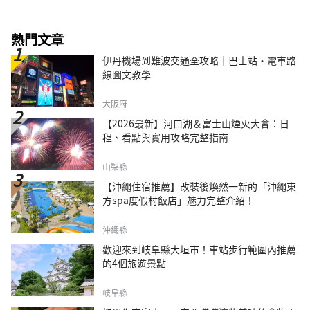
熱門文章
伊丹機場到難波交通全攻略｜巴士站・電車路
線圖文教學
大阪府
【2026最新】河口湖＆富士山煙火大會：日
程、看點與實用攻略完整指南
山梨縣
【沖繩住宿推薦】改裝後煥然一新的「沖繩東
方spa度假村飯店」魅力完整介紹！
沖繩縣
歡迎來到岐阜縣大垣市！車站步行範圍內推薦
的4個旅遊景點
岐阜縣