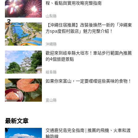
程、看點與實用攻略完整指南
山梨縣
【沖繩住宿推薦】改裝後煥然一新的「沖繩東
方spa度假村飯店」魅力完整介紹！
沖繩縣
歡迎來到岐阜縣大垣市！車站步行範圍內推薦
的4個旅遊景點
岐阜縣
如果你來富山，一定要嚐嚐這些美味的食物！
富山縣
最新文章
交通鹿兒島完全指南 | 推薦的飛機、火車和渡
輪路線