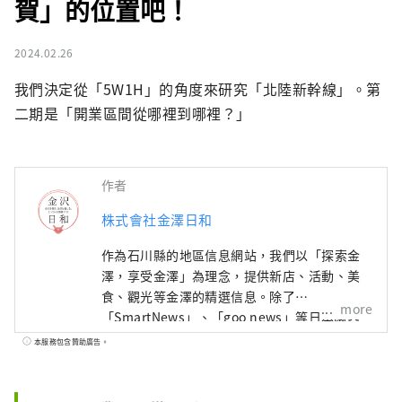
賀」的位置吧！
2024.02.26
我們決定從「5W1H」的角度來研究「北陸新幹線」。第
二期是「開業區間從哪裡到哪裡？」
作者
株式會社金澤日和
作為石川縣的地區信息網站，我們以「探索金
澤，享受金澤」為理念，提供新店、活動、美
食、觀光等金澤的精選信息。除了
more
「SmartNews」、「goo news」等日本國內
媒體外，我們還與中國、台灣、香港、泰國、
本服務包含贊助廣告。
越南等海外媒體合作，向世界廣泛傳播石川縣
的魅力。