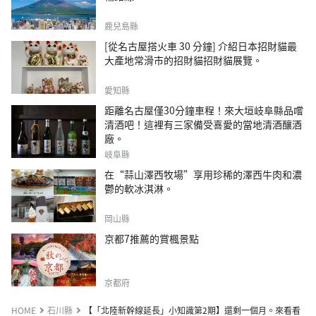
鹿兒島縣
[從名古屋搭火車 30 分鐘] 介紹日本招財貓最
大產地常滑市的招財貓招財貓展覽。
愛知縣
距離名古屋僅30分鐘車程！來大垣岐阜縣品嚐
清酒吧！這裡有三家備受喜愛的當地清酒釀酒
廠。
岐阜縣
在“蒜山澤西牧場”享用珍稀的澤西牛肉和濃
鬱的軟冰淇淋。
岡山縣
京都7推薦的賞楓景點
京都府
HOME
石川縣
【「北陸新幹線延長」小知識第2期】還剩一個月。來看看「