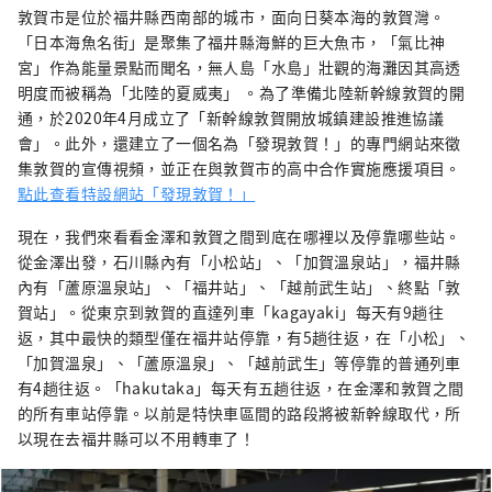
敦賀市是位於福井縣西南部的城市，面向日葵本海的敦賀灣。
「日本海魚名街」是聚集了福井縣海鮮的巨大魚市，「氣比神
宮」作為能量景點而聞名，無人島「水島」壯觀的海灘因其高透
明度而被稱為「北陸的夏威夷」 。為了準備北陸新幹線敦賀的開
通，於2020年4月成立了「新幹線敦賀開放城鎮建設推進協議
會」。此外，還建立了一個名為「發現敦賀！」的專門網站來徵
集敦賀的宣傳視頻，並正在與敦賀市的高中合作實施應援項目。
點此查看特設網站「發現敦賀！」
現在，我們來看看金澤和敦賀之間到底在哪裡以及停靠哪些站。
從金澤出發，石川縣內有「小松站」、「加賀溫泉站」，福井縣
內有「蘆原溫泉站」、「福井站」、「越前武生站」、終點「敦
賀站」。從東京到敦賀的直達列車「kagayaki」每天有9趟往
返，其中最快的類型僅在福井站停靠，有5趟往返，在「小松」、
「加賀溫泉」、「蘆原溫泉」、「越前武生」等停靠的普通列車
有4趟往返。「hakutaka」每天有五趟往返，在金澤和敦賀之間
的所有車站停靠。以前是特快車區間的路段將被新幹線取代，所
以現在去福井縣可以不用轉車了！