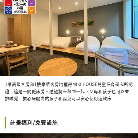
官方網站：https:
//www.midoriya-
ryokan.jp/bessho/
長野縣上田市別處溫泉225
在陣屋集團， 我們正在進行多種業務，為日本
各地旅館的管理改革和地區振興做出貢獻。 ■
陣屋連結業務 飯店、旅館雲端應用程式的開
發、銷售和支持
https://www.jinya-
connect.com/
■Satoyama Connect 業務 提
供全面的IT 解決方案，以實現團結該地區的酒
店業。
https://satoyama.jinya-
connect.com/
1樓高級客房和1樓豪華客房均獲得MIKI HOUSE兒童保育研究所認
證。這是一間低床房。透過將床移到一起，父母和孩子也可以並
排睡覺。擔心床腿高的孩子和嬰兒可以安心使用這款床。
計畫福利/免費設施