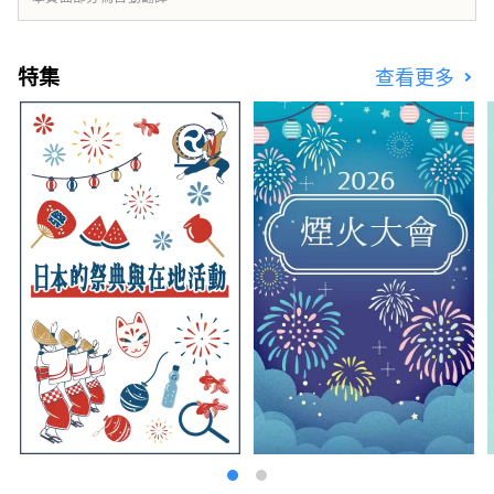
我們將被認證為MIKI HOUSE
SOUKEN「Welcome Baby Inn」。即使帶著嬰
兒和兒童，您也可以放心地放鬆。 官方網站：
特集
查看更多
https:
//www.midoriya-ryokan.jp/yumura/
兵庫縣美方郡新溫泉町湯1326 ・別所溫泉綠屋
將於2023年8月在長野縣上田市別處溫泉盛大開
幕。由世界知名園林設計師石原和幸之監修。再
現了石原先生在英國切爾西花展上獲得金牌的花
園。您可以享受3個包租浴池，它們是室內浴池
和露天浴池的組合，在這裡您可以欣賞四季的花
園風景。提供時令懷石料理晚餐。在綠樹環繞的
空間中享受極致的放鬆時光。不僅適合與家人和
朋友一起遊覽，也適合獨自旅客。 官方網站：
https:
//www.midoriya-ryokan.jp/bessho/
長
野縣上田市別處溫泉225 在陣屋集團， 我們正
在進行多種業務，為日本各地旅館的管理改革和
地區振興做出貢獻。 ■陣屋連結業務 飯店、旅
館雲端應用程式的開發、銷售和支持
https://www.jinya-connect.com/
■Satoyama Connect 業務 提供全面的IT 解決
方案，以實現團結該地區的酒店業。
https://satoyama.jinya-connect.com/