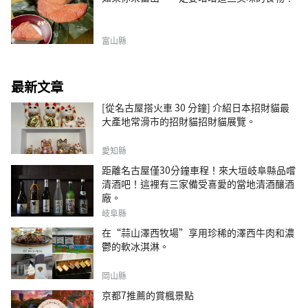
富山縣
最新文章
[從名古屋搭火車 30 分鐘] 介紹日本招財貓最
大產地常滑市的招財貓招財貓展覽。
愛知縣
距離名古屋僅30分鐘車程！來大垣岐阜縣品嚐
清酒吧！這裡有三家備受喜愛的當地清酒釀酒
廠。
岐阜縣
在“蒜山澤西牧場”享用珍稀的澤西牛肉和濃
鬱的軟冰淇淋。
岡山縣
京都7推薦的賞楓景點