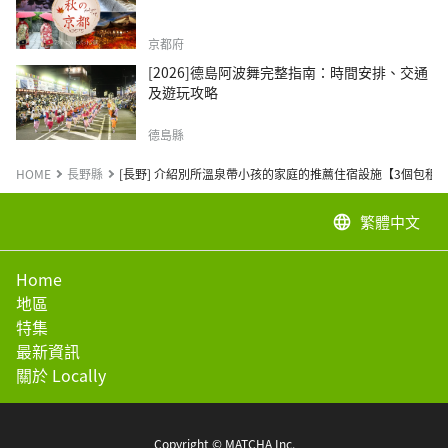
京都府
[2026]德島阿波舞完整指南：時間安排、交通
及遊玩攻略
德島縣
HOME
長野縣
[長野] 介紹別所溫泉帶小孩的家庭的推薦住宿設施【3個包租
繁體中文
language
Home
地區
特集
最新資訊
關於 Locally
Copyright © MATCHA Inc.