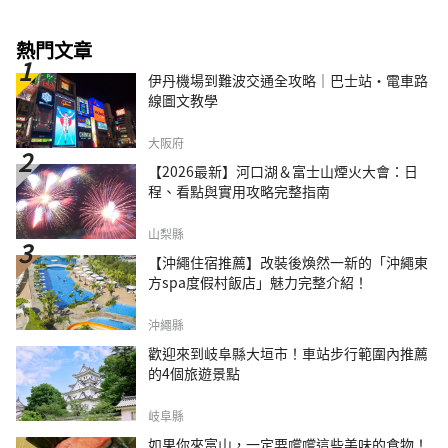
熱門文章
伊丹機場到難波交通全攻略｜巴士站・電車路
線圖文教學
大阪府
【2026最新】河口湖＆富士山煙火大會：日
程、看點與實用攻略完整指南
山梨縣
【沖繩住宿推薦】改裝後煥然一新的「沖繩東
方spa度假村飯店」魅力完整介紹！
沖繩縣
歡迎來到岐阜縣大垣市！車站步行範圍內推薦
的4個旅遊景點
岐阜縣
如果你來富山，一定要嚐嚐這些美味的食物！