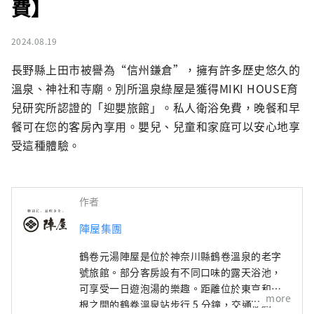
費】
2024.08.19
長野縣上田市被譽為“信州鎌倉”，擁有許多歷史悠久的
溫泉、神社和寺廟。別所溫泉綠屋是獲得MIKI HOUSE育
兒研究所認證的「迎嬰旅館」。私人衛浴免費，晚餐和早
餐可在您的客房內享用。嬰兒、兒童和家庭可以安心地享
受這種體驗。
作者
陣屋集團
鶴卷元湯陣屋是位於神奈川縣鶴卷溫泉的老字
號旅館。部分客房設有不同口味的露天浴池，
可享受一日遊泡湯的樂趣。距離位於東京和箱
more
根之間的鶴卷溫泉站步行 5 分鐘，交通便利。