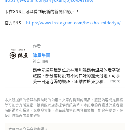
https://www.midoriya-ryokan.jp/ko/bessho/
↓在SNS上可以看到最新的新聞和影片！
官方SNS：
https://www.instagram.com/bessho_midoriya/
作者
陣屋集團
神奈川縣
鶴卷元湯陣屋是位於神奈川縣鶴卷溫泉的老字號
旅館。部分客房設有不同口味的露天浴池，可享
more
受一日遊泡湯的樂趣。距離位於東京和箱根之間
的鶴卷溫泉站步行 5 分鐘，交通便利。 緑屋是
陣屋集團旗下的品牌，是與世界知名庭園設計師
石原和幸合作打造的旅館兼飯店。 綠屋設施/湯
本文所提供的情報為採訪時的內容。文章內提到的商品、服務內容或是價格
村溫泉綠屋 位於兵庫縣北部但馬地區湯村溫泉
等可能會有所更動，請實際以店家提供資訊為準。本記事的資訊基於筆者當
的旅館“湯村溫泉綠屋”，由世界著名園林設計
時的調查和撰寫。文章發佈後，產品或服務的內容和價格可能會有變更，在
使用時請再次事前確認。
師石原和幸設計。設有私人花園的露天浴池、充
滿木質溫暖感的客房、會議室、兒童房。空間內
綠意盎然，到處都是植物和花。 2023年7月，
本頁面部分為自動翻譯。