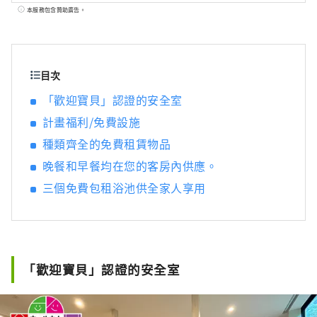
緑屋是陣屋集團旗下的品牌，是與世界知名庭
本服務包含贊助廣告。
園設計師石原和幸合作打造的旅館兼飯店。 綠
屋設施/湯村溫泉綠屋 位於兵庫縣北部但馬地區
湯村溫泉的旅館“湯村溫泉綠屋”，由世界著
名園林設計師石原和幸設計。設有私人花園的
目次
露天浴池、充滿木質溫暖感的客房、會議室、
「歡迎寶貝」認證的安全室
兒童房。空間內綠意盎然，到處都是植物和
計畫福利/免費設施
花。 2023年7月，我們將被認證為MIKI HOUSE
SOUKEN「Welcome Baby Inn」。即使帶著嬰
種類齊全的免費租賃物品
兒和兒童，您也可以放心地放鬆。 官方網站：
晚餐和早餐均在您的客房內供應。
https:
//www.midoriya-ryokan.jp/yumura/
兵庫縣美方郡新溫泉町湯1326 ・別所溫泉綠屋
三個免費包租浴池供全家人享用
將於2023年8月在長野縣上田市別處溫泉盛大開
幕。由世界知名園林設計師石原和幸之監修。
再現了石原先生在英國切爾西花展上獲得金牌
的花園。您可以享受3個包租浴池，它們是室內
浴池和露天浴池的組合，在這裡您可以欣賞四
「歡迎寶貝」認證的安全室
季的花園風景。提供時令懷石料理晚餐。在綠
樹環繞的空間中享受極致的放鬆時光。不僅適
合與家人和朋友一起遊覽，也適合獨自旅客。