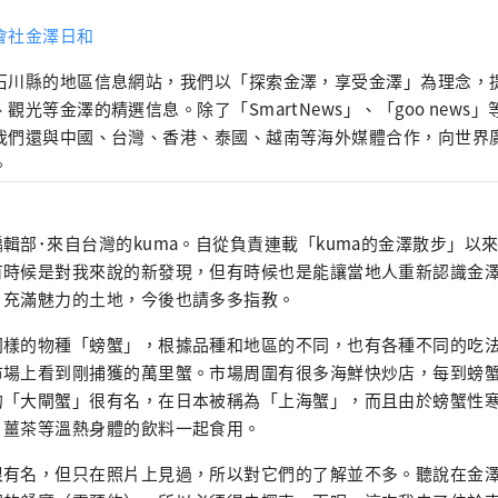
會社金澤日和
石川縣的地區信息網站，我們以「探索金澤，享受金澤」為理念，
、觀光等金澤的精選信息。除了「SmartNews」、「goo news
我們還與中國、台灣、香港、泰國、越南等海外媒體合作，向世界
。
輯部･來自台灣的kuma。自從負責連載「kuma的金澤散步」以
有時候是對我來說的新發現，但有時候也是能讓當地人重新認識金
片充滿魅力的土地，今後也請多多指教。
同樣的物種「螃蟹」，根據品種和地區的不同，也有各種不同的吃
市場上看到剛捕獲的萬里蟹。市場周圍有很多海鮮快炒店，每到螃
的「大閘蟹」很有名，在日本被稱為「上海蟹」，而且由於螃蟹性
、薑茶等溫熱身體的飲料一起食用。
很有名，但只在照片上見過，所以對它們的了解並不多。聽說在金