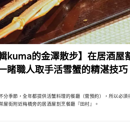
輯kuma的金澤散步】在居酒屋
一睹職人取手活雪蟹的精湛技巧
不分季節，全年都提供活蟹料理的餐廳（需預約），所以必須
茶屋街附近梅橋旁的居酒屋割烹餐廳『田村』。