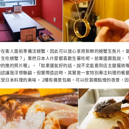
會在客人面前準備活螃蟹，因此可以放心享用新鮮的螃蟹生魚片。
？生吃螃蟹？」果然日本人什麼都喜歡生著吃呢。前輩還跟我說，
的推的照片喔」，「如果運氣好的話，說不定能看到店主變魔術喔」
描述讓我浮想聯翩，但實際造訪時，其實是一家特別專注料理的餐
受日本料理的美味。 2樓有橋景包廂，可以欣賞橋點燈的夜景，