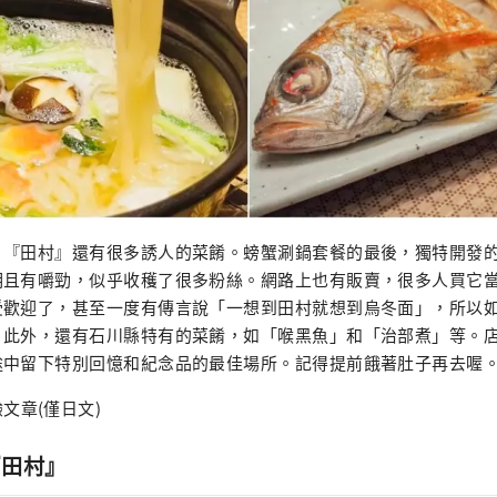
，『田村』還有很多誘人的菜餚。螃蟹涮鍋套餐的最後，獨特開發
明且有嚼勁，似乎收穫了很多粉絲。網路上也有販賣，很多人買它
受歡迎了，甚至一度有傳言說「一想到田村就想到烏冬面」，所以
。此外，還有石川縣特有的菜餚，如「喉黑魚」和「治部煮」等。
途中留下特別回憶和紀念品的最佳場所。記得提前餓著肚子再去喔
文章(僅日文)
『田村』