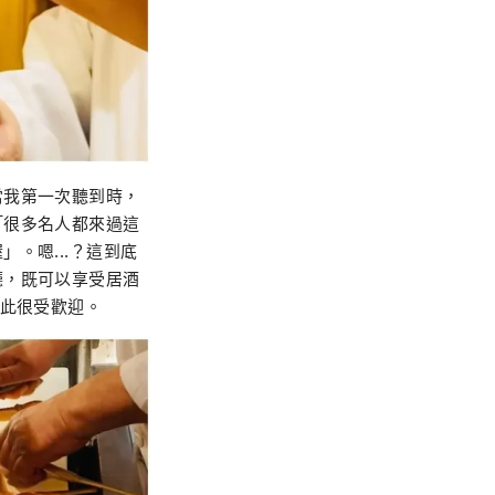
當我第一次聽到時，
「很多名人都來過這
。嗯...？這到底
廳，既可以享受居酒
因此很受歡迎。