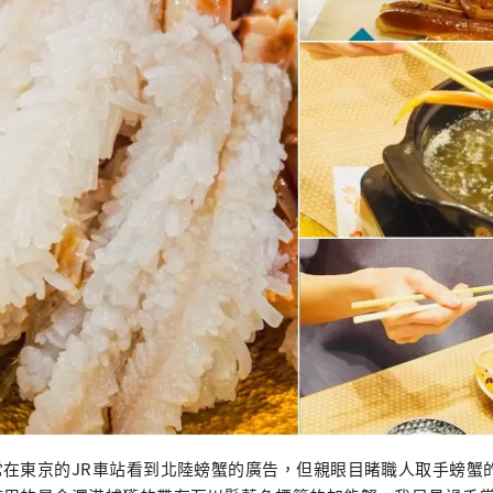
常在東京的JR車站看到北陸螃蟹的廣告，但親眼目睹職人取手螃蟹