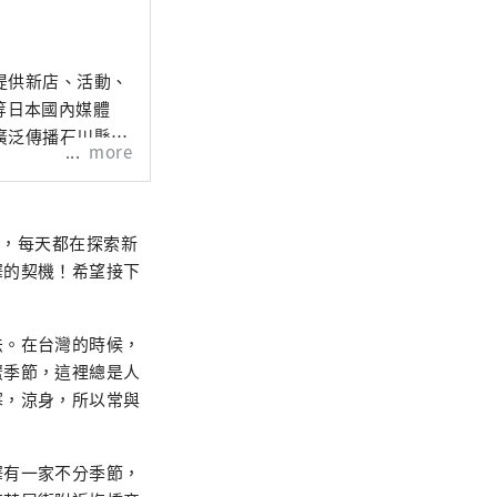
提供新店、活動、
」等日本國內媒體
廣泛傳播石川縣的
more
來，每天都在探索新
澤的契機！希望接下
法。在台灣的時候，
蟹季節，這裡總是人
寒，涼身，所以常與
澤有一家不分季節，