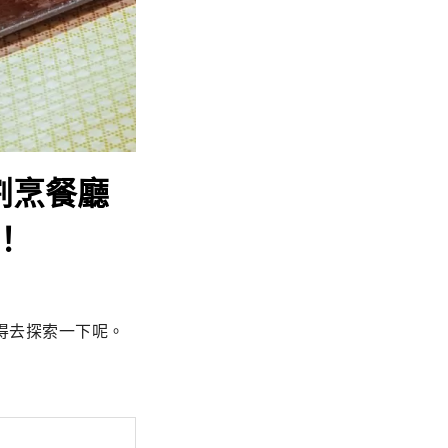
割烹餐廳
！
得去探索一下呢。