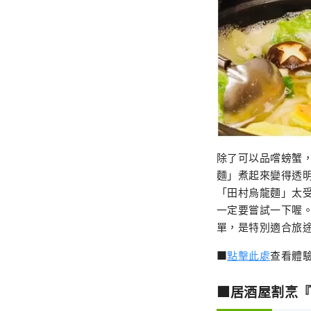
除了可以品嚐螃蟹
麵」煮起來變得透
「田村烏龍麵」太
一定要嘗試一下喔
單，是特別適合旅
■
點擊此處
查看體驗
■居酒屋割烹