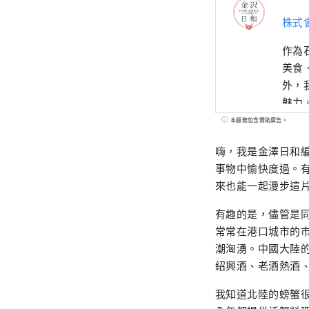
株式
作為
美食
外，
魅力
本服務包含贊助廣告。
嗨，我是金澤日和編
事物中愉快度過。
來也能一起漫步這
有趣的是，儘管是
常常在港口城市的
潮洶湧。中國大陸
紹興酒、老酒熱酒
我知道北陸的螃蟹