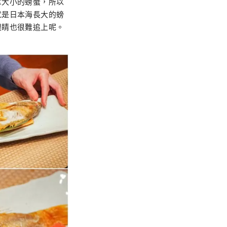
掌大小的螃蟹，所以
就是日本海長大的螃
眼睛也很難追上呢。