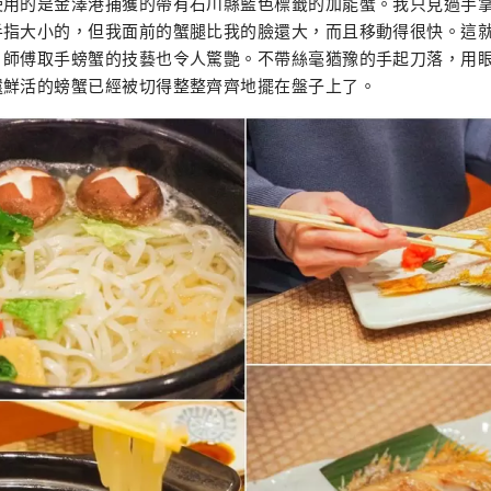
使用的是金澤港捕獲的帶有石川縣藍色標籤的加能蟹。我只見過手
手指大小的，但我面前的蟹腿比我的臉還大，而且移動得很快。這
，師傅取手螃蟹的技藝也令人驚艷。不帶絲毫猶豫的手起刀落，用
還鮮活的螃蟹已經被切得整整齊齊地擺在盤子上了。