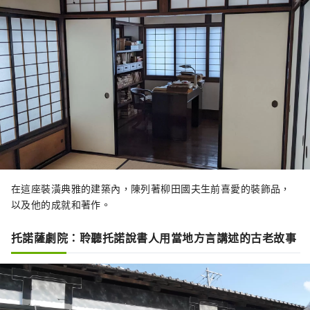
在這座裝潢典雅的建築內，陳列著柳田國夫生前喜愛的裝飾品，
以及他的成就和著作。
托諾薩劇院：聆聽托諾說書人用當地方言講述的古老故事