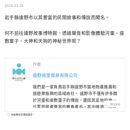
2026.01.26
岩手縣遠野市以其豐富的民間故事和傳說而聞名。

何不前往遠野故事博物館，透過聲音和影像體驗河童、座
敷童子、大神和天狗的神秘世界呢？
作者
遠野故里貿易有限公司
我們是一家負責岩手縣遠野市當地物產推廣和
旅遊業振興的區域商社。 遠野市不僅有許多關
於河童和座敷童子的傳說，還因其盆地的地理
more
位置而盛產豐富的農畜產品，其中啤酒用啤酒
花的產量位居日本第一。我很自豪。 透過將遠
本服務包含贊助廣告。
野的人、商品、歷史和文化交織在一起，我們
的目標是創造該地區獨特的價值，完善遠野品