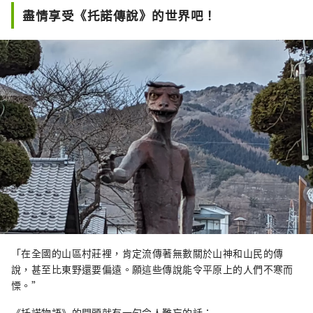
牌，並振興該地區。
盡情享受《托諾傳說》的世界吧！
「在全國的山區村莊裡，肯定流傳著無數關於山神和山民的傳
說，甚至比東野還要偏遠。願這些傳說能令平原上的人們不寒而
慄。”
《托諾物語》的開頭就有一句令人難忘的話：