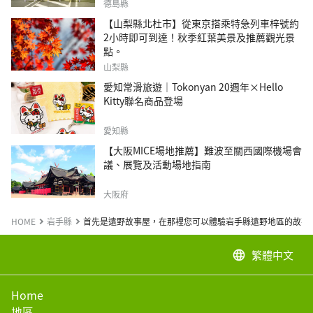
德島縣
【山梨縣北杜市】從東京搭乘特急列車梓號約
2小時即可到達！秋季紅葉美景及推薦觀光景
點。
山梨縣
愛知常滑旅遊｜Tokonyan 20週年×Hello
Kitty聯名商品登場
愛知縣
【大阪MICE場地推薦】難波至關西國際機場會
議、展覽及活動場地指南
大阪府
HOME
岩手縣
首先是遠野故事屋，在那裡您可以體驗岩手縣遠野地區的故事
繁體中文
language
Home
地區