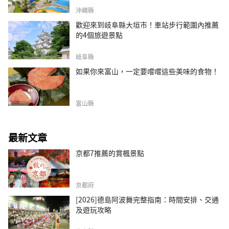
沖繩縣
歡迎來到岐阜縣大垣市！車站步行範圍內推薦
的4個旅遊景點
岐阜縣
如果你來富山，一定要嚐嚐這些美味的食物！
富山縣
最新文章
京都7推薦的賞楓景點
京都府
[2026]德島阿波舞完整指南：時間安排、交通
及遊玩攻略