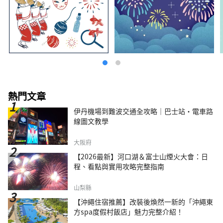
熱門文章
伊丹機場到難波交通全攻略｜巴士站・電車路
線圖文教學
大阪府
【2026最新】河口湖＆富士山煙火大會：日
程、看點與實用攻略完整指南
山梨縣
【沖繩住宿推薦】改裝後煥然一新的「沖繩東
方spa度假村飯店」魅力完整介紹！