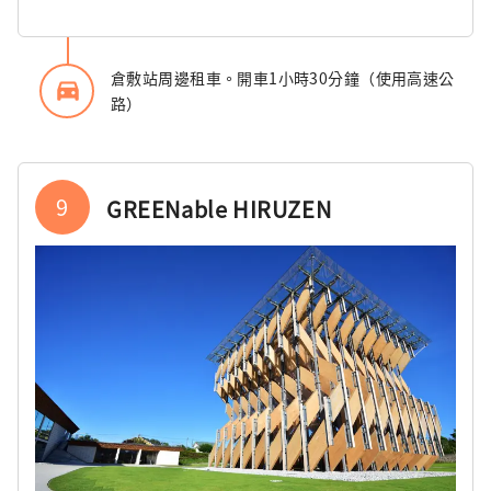
倉敷站周邊租車。開車1小時30分鐘（使用高速公
directions_car_filled
路）
9
GREENable HIRUZEN