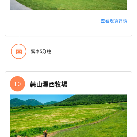
查看現貨詳情
directions_car_filled
駕車5分鐘
10
蒜山澤西牧場