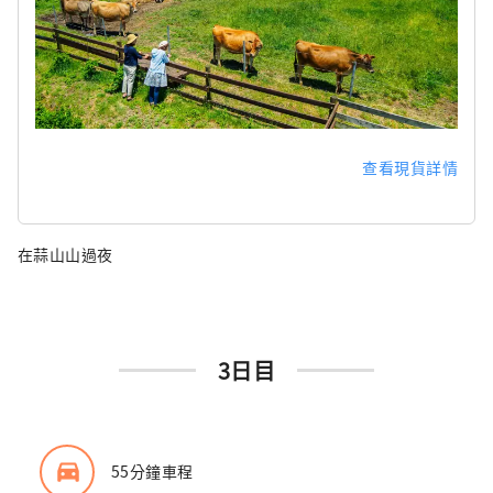
查看現貨詳情
在蒜山山過夜
3日目
directions_car_filled
55分鐘車程