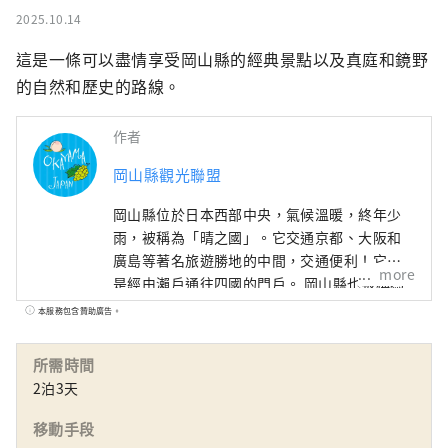
2025.10.14
這是一條可以盡情享受岡山縣的經典景點以及真庭和鏡野
的自然和歷史的路線。
作者
岡山縣觀光聯盟
岡山縣位於日本西部中央，氣候溫暖​​，終年少
雨，被稱為「晴之國」。它交通京都、大阪和
廣島等著名旅遊勝地的中間，交通便利！它也
more
是經由瀨戶通往四國的門戶。 岡山縣也被稱為
“水果岡山”，在瀨戶內溫暖的氣候下，陽光
本服務包含贊助廣告。
照射的水果，無論甜度、香氣還是風味，都是
最高品質的。 您可以品嚐白桃、麝香葡萄、先
所需時間
鋒葡萄等當季水果！ 岡山還擁有世界級的旅遊
2泊3天
景點，包括岡山城、日本三大名園之一的岡山
後樂園以及擁有歷史、文化和藝術的倉敷美觀
移動手段
地區！