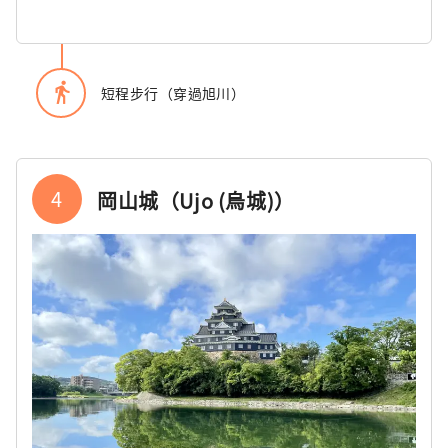
directions_walk
短程步行（穿過旭川）
4
岡山城（Ujo (烏城)）