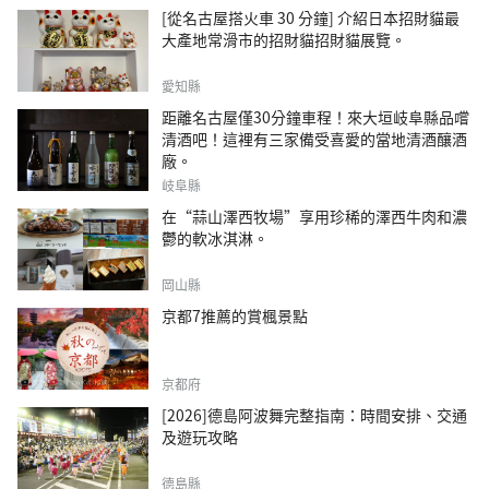
[從名古屋搭火車 30 分鐘] 介紹日本招財貓最
大產地常滑市的招財貓招財貓展覽。
愛知縣
距離名古屋僅30分鐘車程！來大垣岐阜縣品嚐
清酒吧！這裡有三家備受喜愛的當地清酒釀酒
廠。
岐阜縣
在“蒜山澤西牧場”享用珍稀的澤西牛肉和濃
鬱的軟冰淇淋。
岡山縣
京都7推薦的賞楓景點
京都府
[2026]德島阿波舞完整指南：時間安排、交通
及遊玩攻略
德島縣