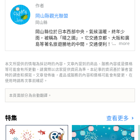
作者
岡山縣觀光聯盟
岡山縣
岡山縣位於日本西部中央，氣候溫暖​​，終年少
雨，被稱為「晴之國」。它交通京都、大阪和廣
more
島等著名旅遊勝地的中間，交通便利！它也是經
由瀨戶通往四國的門戶。 岡山縣也被稱為“水
果岡山”，在瀨戶內溫暖的氣候下，陽光照射的
水果，無論甜度、香氣還是風味，都是最高品質
本文所提供的情報為採訪時的內容。文章內提到的商品、服務內容或是價格
的。 您可以品嚐白桃、麝香葡萄、先鋒葡萄等
等可能會有所更動，請實際以店家提供資訊為準。本記事的資訊基於筆者當
當季水果！ 岡山還擁有世界級的旅遊景點，包
時的調查和撰寫。文章發佈後，產品或服務的內容和價格可能會有變更，在
使用時請再次事前確認。
括岡山城、日本三大名園之一的岡山後樂園以及
擁有歷史、文化和藝術的倉敷美觀地區！
本頁面部分為自動翻譯。
特集
查看更多