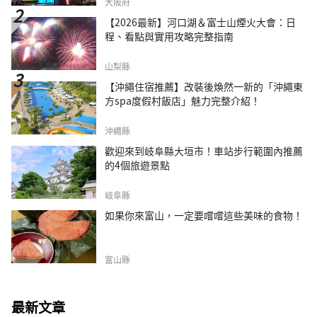
大阪府
【2026最新】河口湖＆富士山煙火大會：日
程、看點與實用攻略完整指南
山梨縣
【沖繩住宿推薦】改裝後煥然一新的「沖繩東
方spa度假村飯店」魅力完整介紹！
沖繩縣
歡迎來到岐阜縣大垣市！車站步行範圍內推薦
的4個旅遊景點
岐阜縣
如果你來富山，一定要嚐嚐這些美味的食物！
富山縣
最新文章