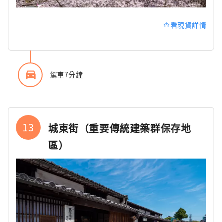
查看現貨詳情
directions_car_filled
駕車7分鐘
13
城東街（重要傳統建築群保存地
區）