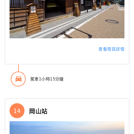
查看現貨詳情
directions_car_filled
駕車1小時15分鐘
14
岡山站