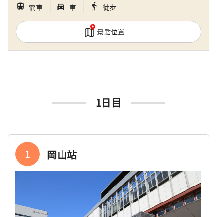
｜
｜
directions_walk
train
directions_car_filled
徒步
電車
車
景點位置
1日目
1
岡山站