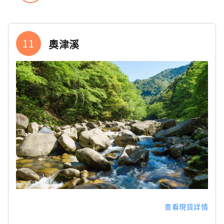
11
奧津溪
查看現貨詳情