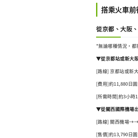
搭乘火車前
從京都、大阪
*無論哪種情況，
▼從京都站或新大
[路線] 京都站或
[費用]約11,880
[所需時間]約3小
▼從關西國際機場
[路線] 關西機場
[售價]約13,790日