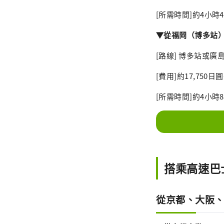
[所需時間]約4小時
▼從福岡（博多站
[路線] 博多站或
[費用]約17,750
[所需時間]約4小
搭乘高速巴
從京都、大阪