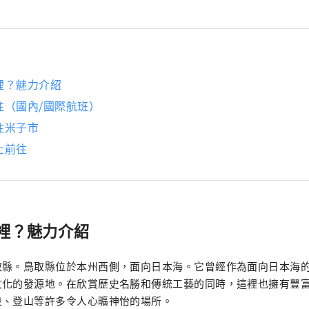
裡？魅力介紹
往（國內/國際航班）
往米子市
士前往
裡？魅力介紹
取縣。鳥取縣位於本州西側，面向日本海。它曾經作為面向日本海
文化的發源地。在欣賞歷史名勝和傳統工藝的同時，這裡也擁有豐
泉、登山等許多令人心曠神怡的場所。