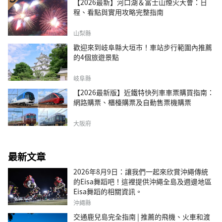
【2026最新】河口湖＆富士山煙火大會：日
程、看點與實用攻略完整指南
山梨縣
歡迎來到岐阜縣大垣市！車站步行範圍內推薦
的4個旅遊景點
岐阜縣
【2026最新版】近鐵特快列車車票購買指南：
網路購票、櫃檯購票及自動售票機購票
大阪府
最新文章
2026年8月9日：讓我們一起來欣賞沖繩傳統
的Eisa舞蹈吧！這裡提供沖繩全島及週邊地區
Eisa舞蹈的相關資訊。
沖繩縣
交通鹿兒島完全指南 | 推薦的飛機、火車和渡