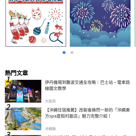
熱門文章
伊丹機場到難波交通全攻略｜巴士站・電車路
線圖文教學
大阪府
【沖繩住宿推薦】改裝後煥然一新的「沖繩東
方spa度假村飯店」魅力完整介紹！
沖繩縣