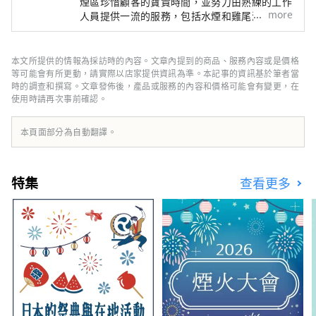
煙區珍惜顧客的寶貴時間，並努力由熟練的工作
more
人員提供一流的服務，包括水煙和雞尾酒。我們
保證，作為適合在新橋過夜的特殊約會地點，您
將度過一段美好的時光。 我們致力於通過高端
水煙與原創雞尾酒的巧妙融合，創造新的吸引
本文所提供的情報為採訪時的內容。文章內提到的商品、服務內容或是價格
力。請享受將兩種完全不同的事物合二為一的魔
等可能會有所更動，請實際以店家提供資訊為準。本記事的資訊基於筆者當
力。 在新橋璀璨的夜色中，吸煙區為客人呈現
時的調查和撰寫。文章發佈後，產品或服務的內容和價格可能會有變更，在
使用時請再次事前確認。
各種奢華時刻，伴隨著日新月異的東京迷人風
景。請利用煙霧公園為約會和特殊場合創造美好
的回憶。
本頁面部分為自動翻譯。
特集
查看更多