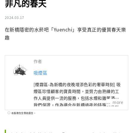
非凡的春天
2024.03.17
在新橋隱密的水菸吧「Yuenchi」享受真正的優質春天樂
趣
作者
吸煙區
[煙霧區-為新橋的夜晚增添色彩的奢華時刻] 吸
煙區珍惜顧客的寶貴時間，並努力由熟練的工
作人員提供一流的服務，包括水煙和雞尾酒。
more
我們保證，作為適合在新橋過夜的特殊約會地
點，您將度過一段美好的時光。 我們致力於通
本服務包含贊助廣告。
過高端水煙與原創雞尾酒的巧妙融合，創造新
的吸引力。請享受將兩種完全不同的事物合二
為一的魔力。 在新橋璀璨的夜色中，吸煙區為