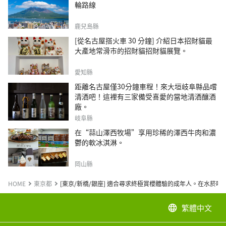
輪路線
鹿兒島縣
[從名古屋搭火車 30 分鐘] 介紹日本招財貓最
大產地常滑市的招財貓招財貓展覽。
愛知縣
距離名古屋僅30分鐘車程！來大垣岐阜縣品嚐
清酒吧！這裡有三家備受喜愛的當地清酒釀酒
廠。
岐阜縣
在“蒜山澤西牧場”享用珍稀的澤西牛肉和濃
鬱的軟冰淇淋。
岡山縣
HOME
東京都
[東京/新橋/銀座] 適合尋求終極賞櫻體驗的成年人。在水菸吧
繁體中文
language