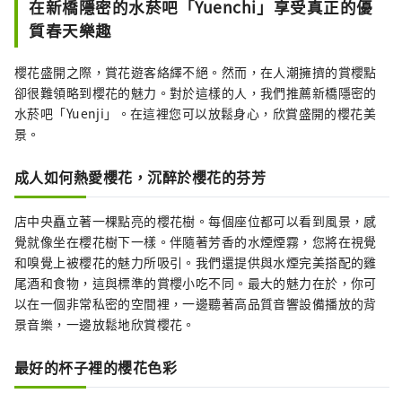
在新橋隱密的水菸吧「Yuenchi」享受真正的優
客人呈現各種奢華時刻，伴隨著日新月異的東
質春天樂趣
京迷人風景。請利用煙霧公園為約會和特殊場
合創造美好的回憶。
櫻花盛開之際，賞花遊客絡繹不絕。然而，在人潮擁擠的賞櫻點
卻很難領略到櫻花的魅力。對於這樣的人，我們推薦新橋隱密的
水菸吧「Yuenji」。在這裡您可以放鬆身心，欣賞盛開的櫻花美
景。
成人如何熱愛櫻花，沉醉於櫻花的芬芳
店中央矗立著一棵點亮的櫻花樹。每個座位都可以看到風景，感
覺就像坐在櫻花樹下一樣。伴隨著芳香的水煙煙霧，您將在視覺
和嗅覺上被櫻花的魅力所吸引。我們還提供與水煙完美搭配的雞
尾酒和食物，這與標準的賞櫻小吃不同。最大的魅力在於，你可
以在一個非常私密的空間裡，一邊聽著高品質音響設備播放的背
景音樂，一邊放鬆地欣賞櫻花。
最好的杯子裡的櫻花色彩