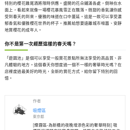
特別的櫻花雞尾酒將限時供應。盛開的花朵鋪滿各處，倒映在水
面上，看起來就像一場櫻花暴風雪正在飄落。微甜的香氣讓你感
受到春天的到來，優雅的味道在口中蔓延。這是一款可以享受濃
郁香氣和優雅櫻花世界的杯子。推薦給想要遠離城市喧囂、安靜
地賞櫻花的成年人。
你不是第一次經歷這樣的春天嗎？
「遊園池」是個可以享受一般賞花景點所無法享受的高品質、非
凡體驗的地方。這個春天你想度過一個不一樣的奢華時光嗎？在
店裡度過最美好的時光，全新的賞花方式，給你留下特別的回
憶。
作者
吸煙區
東京都
[煙霧區-為新橋的夜晚增添色彩的奢華時刻] 吸