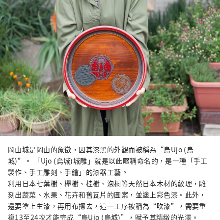
岡山城是岡山的象徵，因其漆黑的外觀而被稱為“烏Ujo (烏
城)”。 「Ujo (烏城)城雕」就是以此暱稱命名的，是一種「手工
製作、手工雕刻、手繪」的漆器工藝。
利用日本七葉樹、櫸樹、桂樹、泡桐等天然日本木材的紋理，雕
刻出蔬菜、水果、花卉和舊瓦片的圖案，並塗上彩色漆。此外，
還要塗上生漆，再用布擦去，這一工序被稱為“吹漆”，需要重
複13至24次才能完成“烏Ujo (烏城)”，賦予其精緻的光澤。