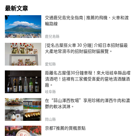
最新文章
交通鹿兒島完全指南 | 推薦的飛機、火車和渡
輪路線
鹿兒島縣
[從名古屋搭火車 30 分鐘] 介紹日本招財貓最
大產地常滑市的招財貓招財貓展覽。
愛知縣
距離名古屋僅30分鐘車程！來大垣岐阜縣品嚐
清酒吧！這裡有三家備受喜愛的當地清酒釀酒
廠。
岐阜縣
在“蒜山澤西牧場”享用珍稀的澤西牛肉和濃
鬱的軟冰淇淋。
岡山縣
京都7推薦的賞楓景點