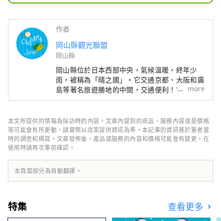
品，讓您驚嘆「哇，岡山還有這麼好的
東西！？」並讓你想告訴其他人。
作者
岡山縣觀光聯盟
岡山縣
岡山縣位於日本西部中央，氣候溫暖​​，終年少
雨，被稱為「晴之國」。它交通京都、大阪和廣
more
島等著名旅遊勝地的中間，交通便利！它也是經
由瀨戶通往四國的門戶。 岡山縣也被稱為“水
果岡山”，在瀨戶內溫暖的氣候下，陽光照射的
水果，無論甜度、香氣還是風味，都是最高品質
本文所提供的情報為採訪時的內容。文章內提到的商品、服務內容或是價格
的。 您可以品嚐白桃、麝香葡萄、先鋒葡萄等
等可能會有所更動，請實際以店家提供資訊為準。本記事的資訊基於筆者當
當季水果！ 岡山還擁有世界級的旅遊景點，包
時的調查和撰寫。文章發佈後，產品或服務的內容和價格可能會有變更，在
使用時請再次事前確認。
括岡山城、日本三大名園之一的岡山後樂園以及
擁有歷史、文化和藝術的倉敷美觀地區！
本頁面部分為自動翻譯。
特集
查看更多