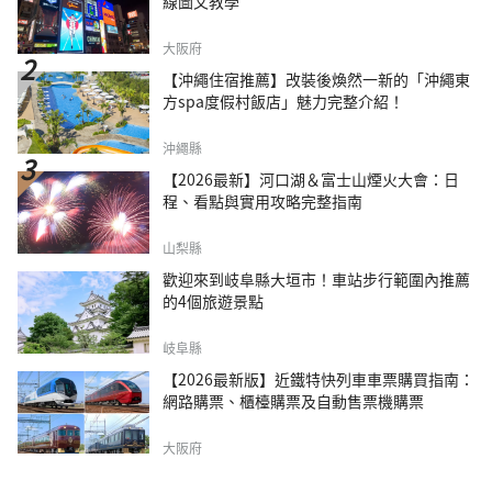
線圖文教學
大阪府
【沖繩住宿推薦】改裝後煥然一新的「沖繩東
方spa度假村飯店」魅力完整介紹！
沖繩縣
【2026最新】河口湖＆富士山煙火大會：日
程、看點與實用攻略完整指南
山梨縣
歡迎來到岐阜縣大垣市！車站步行範圍內推薦
的4個旅遊景點
岐阜縣
【2026最新版】近鐵特快列車車票購買指南：
網路購票、櫃檯購票及自動售票機購票
大阪府