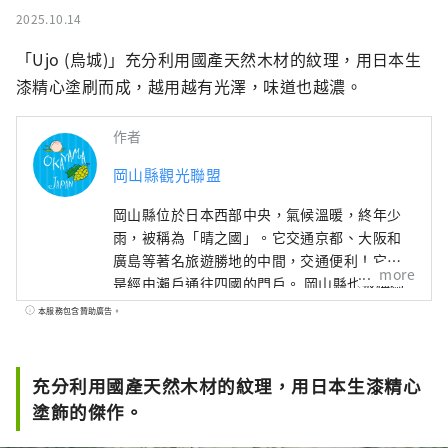
2025.10.14
「Ujo (烏城)」充分利用國產天然木材的紋理，用日本生
漆精心塗刷而成，越用越有光澤，味道也越濃。
作者
岡山縣觀光聯盟
岡山縣位於日本西部中央，氣候溫暖​​，終年少
雨，被稱為「晴之國」。它交通京都、大阪和
廣島等著名旅遊勝地的中間，交通便利！它也
more
是經由瀨戶通往四國的門戶。 岡山縣也被稱為
“水果岡山”，在瀨戶內溫暖的氣候下，陽光
本服務包含贊助廣告。
照射的水果，無論甜度、香氣還是風味，都是
最高品質的。 您可以品嚐白桃、麝香葡萄、先
鋒葡萄等當季水果！ 岡山還擁有世界級的旅遊
充分利用國產天然木材的紋理，用日本生漆精心
景點，包括岡山城、日本三大名園之一的岡山
塗飾的傑作。
後樂園以及擁有歷史、文化和藝術的倉敷美觀
地區！