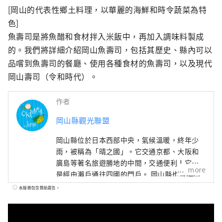
[岡山的代表性鄉土料理，以華麗的海鮮和時令蔬菜為特
色]

魚壽司是將魚醋和食材拌入米飯中，再加入調味料製成
的。我們將詳細介紹岡山魚壽司，包括其歷史、縣內可以
品嚐到魚壽司的餐廳、使用各種食材的魚壽司，以及現代
岡山壽司（令和時代）。
作者
岡山縣觀光聯盟
岡山縣位於日本西部中央，氣候溫暖​​，終年少
雨，被稱為「晴之國」。它交通京都、大阪和
廣島等著名旅遊勝地的中間，交通便利！它也
more
是經由瀨戶通往四國的門戶。 岡山縣也被稱為
“水果岡山”，在瀨戶內溫暖的氣候下，陽光
本服務包含贊助廣告。
照射的水果，無論甜度、香氣還是風味，都是
最高品質的。 您可以品嚐白桃、麝香葡萄、先
鋒葡萄等當季水果！ 岡山還擁有世界級的旅遊