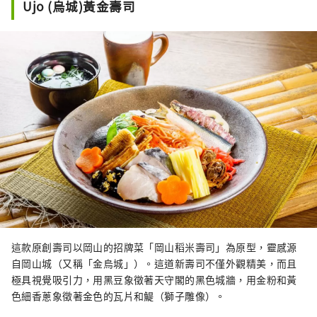
Ujo (烏城)黃金壽司
這款原創壽司以岡山的招牌菜「岡山稻米壽司」為原型，靈感源
自岡山城（又稱「金烏城」）。這道新壽司不僅外觀精美，而且
極具視覺吸引力，用黑豆象徵著天守閣的黑色城牆，用金粉和黃
色細香蔥象徵著金色的瓦片和鯷（獅子雕像）。