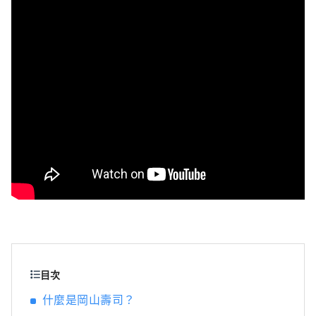
景點，包括岡山城、日本三大名園之一的岡山
後樂園以及擁有歷史、文化和藝術的倉敷美觀
地區！
目次
什麼是岡山壽司？