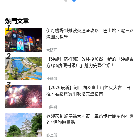
熱門文章
伊丹機場到難波交通全攻略｜巴士站・電車路
線圖文教學
大阪府
【沖繩住宿推薦】改裝後煥然一新的「沖繩東
方spa度假村飯店」魅力完整介紹！
沖繩縣
【2026最新】河口湖＆富士山煙火大會：日
程、看點與實用攻略完整指南
山梨縣
歡迎來到岐阜縣大垣市！車站步行範圍內推薦
的4個旅遊景點
岐阜縣