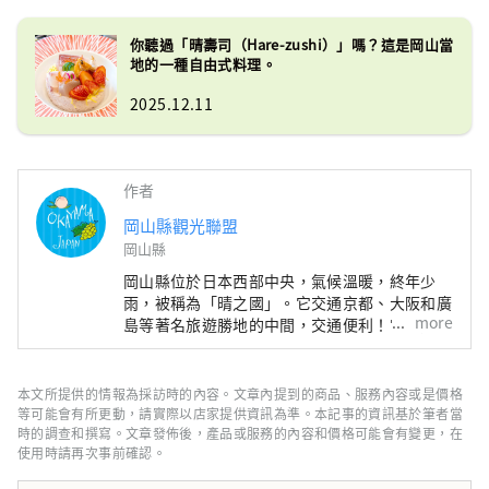
你聽過「晴壽司（Hare-zushi）」嗎？這是岡山當
地的一種自由式料理。
2025.12.11
作者
岡山縣觀光聯盟
岡山縣
岡山縣位於日本西部中央，氣候溫暖​​，終年少
雨，被稱為「晴之國」。它交通京都、大阪和廣
more
島等著名旅遊勝地的中間，交通便利！它也是經
由瀨戶通往四國的門戶。 岡山縣也被稱為“水
果岡山”，在瀨戶內溫暖的氣候下，陽光照射的
水果，無論甜度、香氣還是風味，都是最高品質
本文所提供的情報為採訪時的內容。文章內提到的商品、服務內容或是價格
的。 您可以品嚐白桃、麝香葡萄、先鋒葡萄等
等可能會有所更動，請實際以店家提供資訊為準。本記事的資訊基於筆者當
當季水果！ 岡山還擁有世界級的旅遊景點，包
時的調查和撰寫。文章發佈後，產品或服務的內容和價格可能會有變更，在
使用時請再次事前確認。
括岡山城、日本三大名園之一的岡山後樂園以及
擁有歷史、文化和藝術的倉敷美觀地區！