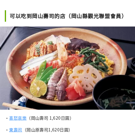
可以吃到岡山壽司的店（岡山縣觀光聯盟會員）
・
喜怒哀樂
（岡山壽司 1,620日圓）
・
東壽司
（岡山原壽司1,620日圓）