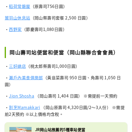
・
稻荷常磐屋
（原壽司756日圓）
鷲羽山休息站
（岡山祭壽司套餐 2,500 日圓）
・
西野家
（節慶壽司1,080日圓）
岡山壽司站便當和便當（岡山縣聯合會會員）
・
三好總店
（桃太郎祭壽司1,000日圓）
・
瀨戶內美食俱樂部
（黃韭菜壽司 950 日圓、角壽司 1,050 日
圓）
・
Jion Shosha
（岡山壽司 1,404 日圓） ※需提前一天預約
・
割烹Mamakkari
（岡山原壽司 4,320日圓/2～3人份） ※需提
前2天預約 ※以上價格均含稅。
JR岡山站推薦的5種車站便當