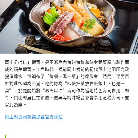
岡山そばに」壽司，是用瀨戶內海的海鮮和時令蔬菜精心製作而
成的精美壽司。江戶時代，備前岡山備前的初代藩主池田田光政
提倡節儉，並頒布了「每餐一湯一菜」的節儉令。然而，平民百
姓對此卻頗為不滿，他們認為“即使把菜放在米飯上，也是一
菜”，於是開始將“おそばに”壽司作為當地特色壽司食用。如
今，岡山縣居民在節慶、慶典等特殊場合都會享用這種壽司，並
以此為樂。
岡山縣壽司商業協會官方網站