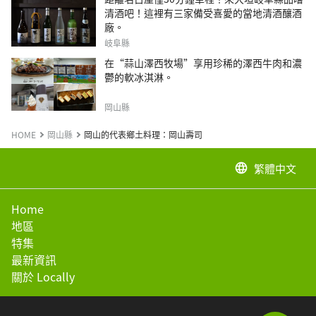
清酒吧！這裡有三家備受喜愛的當地清酒釀酒
廠。
岐阜縣
在“蒜山澤西牧場”享用珍稀的澤西牛肉和濃
鬱的軟冰淇淋。
岡山縣
HOME
岡山縣
岡山的代表鄉土料理：岡山壽司
繁體中文
language
Home
地區
特集
最新資訊
關於 Locally