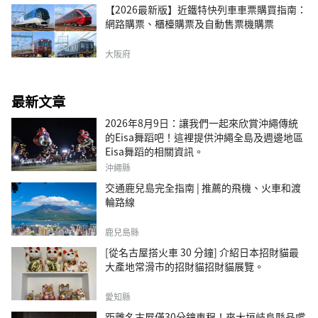
【2026最新版】近鐵特快列車車票購買指南：
網路購票、櫃檯購票及自動售票機購票
大阪府
最新文章
2026年8月9日：讓我們一起來欣賞沖繩傳統
的Eisa舞蹈吧！這裡提供沖繩全島及週邊地區
Eisa舞蹈的相關資訊。
沖繩縣
交通鹿兒島完全指南 | 推薦的飛機、火車和渡
輪路線
鹿兒島縣
[從名古屋搭火車 30 分鐘] 介紹日本招財貓最
大產地常滑市的招財貓招財貓展覽。
愛知縣
距離名古屋僅30分鐘車程！來大垣岐阜縣品嚐