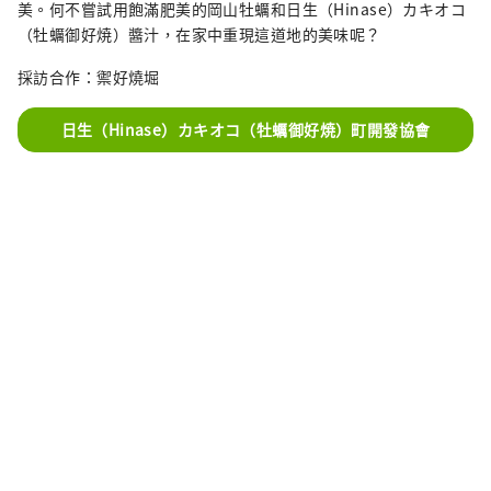
美。何不嘗試用飽滿肥美的岡山牡蠣和日生（Hinase）カキオコ
（牡蠣御好焼）醬汁，在家中重現這道地的美味呢？
採訪合作：禦好燒堀
日生（Hinase）カキオコ（牡蠣御好焼）町開發協會