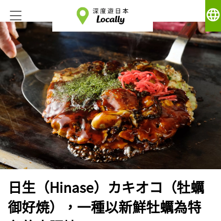
language
日生（Hinase）カキオコ（牡蠣
御好焼），一種以新鮮牡蠣為特