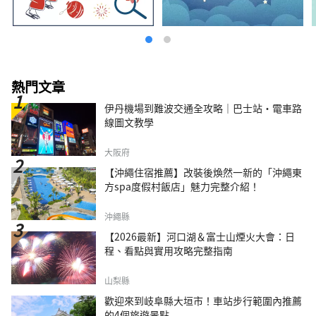
熱門文章
伊丹機場到難波交通全攻略｜巴士站・電車路
線圖文教學
大阪府
【沖繩住宿推薦】改裝後煥然一新的「沖繩東
方spa度假村飯店」魅力完整介紹！
沖繩縣
【2026最新】河口湖＆富士山煙火大會：日
程、看點與實用攻略完整指南
山梨縣
歡迎來到岐阜縣大垣市！車站步行範圍內推薦
的4個旅遊景點