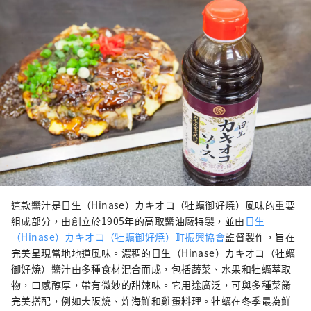
這款醬汁是日生（Hinase）カキオコ（牡蠣御好焼）風味的重要
組成部分，由創立於1905年的高取醬油廠特製，並由
日生
（Hinase）カキオコ（牡蠣御好焼）町振興協會
監督製作，旨在
完美呈現當地地道風味。濃稠的日生（Hinase）カキオコ（牡蠣
御好焼）醬汁由多種食材混合而成，包括蔬菜、水果和牡蠣萃取
物，口感醇厚，帶有微妙的甜辣味。它用途廣泛，可與多種菜餚
完美搭配，例如大阪燒、炸海鮮和雞蛋料理。牡蠣在冬季最為鮮