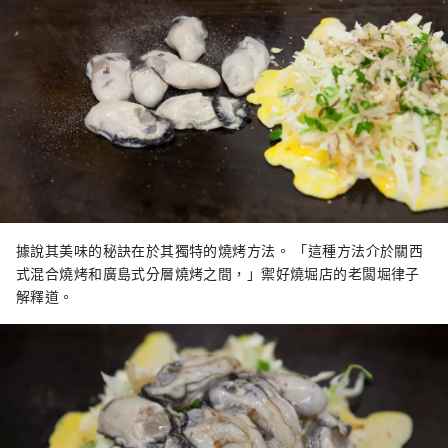
據說其美味的秘訣在於其獨特的燒烤方法。 「這種方法介於關西
式混合燒烤和廣島式分層燒烤之間，」禦好燒堀店的老闆堀律子
解釋道。