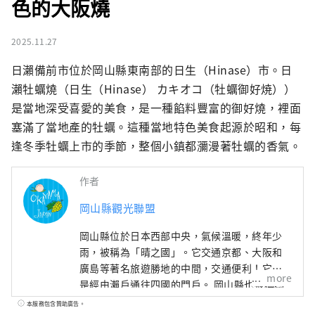
色的大阪燒
2025.11.27
日瀨備前市位於岡山縣東南部的日生（Hinase）市。日
瀨牡蠣燒（日生（Hinase） カキオコ（牡蠣御好焼））
是當地深受喜愛的美食，是一種餡料豐富的御好燒，裡面
塞滿了當地產的牡蠣。這種當地特色美食起源於昭和，每
逢冬季牡蠣上市的季節，整個小鎮都瀰漫著牡蠣的香氣。
作者
岡山縣觀光聯盟
岡山縣位於日本西部中央，氣候溫暖​​，終年少
雨，被稱為「晴之國」。它交通京都、大阪和
廣島等著名旅遊勝地的中間，交通便利！它也
more
是經由瀨戶通往四國的門戶。 岡山縣也被稱為
“水果岡山”，在瀨戶內溫暖的氣候下，陽光
本服務包含贊助廣告。