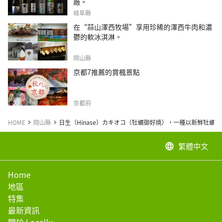
廠。
岐阜縣
在“蒜山澤西牧場”享用珍稀的澤西牛肉和濃
鬱的軟冰淇淋。
岡山縣
京都7推薦的賞楓景點
京都府
HOME
岡山縣
日生（Hinase）カキオコ（牡蠣御好焼），一種以新鮮牡蠣
繁體中文
language
Home
地區
特集
最新資訊