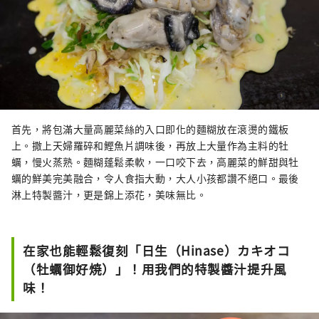
首先，將包滿大量高麗菜絲的入口即化的麵糊放在滾燙的鐵板
上。撒上天婦羅碎和鰹魚片調味後，再放上大量作為主料的牡
蠣，慢火蒸熟。麵糊蓬鬆柔軟，一口咬下去，高麗菜的鮮甜與牡
蠣的鮮美完美融合，令人食指大動，大人小孩都讚不絕口。最後
淋上特製醬汁，更是錦上添花，美味無比。
在家也能輕鬆復刻「日生（Hinase）カキオコ
（牡蠣御好焼）」！用我們的特製醬汁提升風
味！