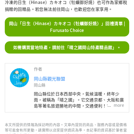
冷凍的日生（Hinase）カキオコ（牡蠣御好焼）也可作為家鄉稅
捐贈的回贈品。若您無法前往岡山，也歡迎您在家享用。
岡山「日生（Hinase）カキオコ（牡蠣御好焼）」回禮清單 |
Fur​​usato Choice
如需購買當地特產，請前往「晴之國岡山特產精品館」。
作者
岡山縣觀光聯盟
岡山縣
岡山縣位於日本西部中央，氣候溫暖​​，終年少
雨，被稱為「晴之國」。它交通京都、大阪和廣
more
島等著名旅遊勝地的中間，交通便利！它也是經
由瀨戶通往四國的門戶。 岡山縣也被稱為“水
果岡山”，在瀨戶內溫暖的氣候下，陽光照射的
水果，無論甜度、香氣還是風味，都是最高品質
本文所提供的情報為採訪時的內容。文章內提到的商品、服務內容或是價格
的。 您可以品嚐白桃、麝香葡萄、先鋒葡萄等
等可能會有所更動，請實際以店家提供資訊為準。本記事的資訊基於筆者當