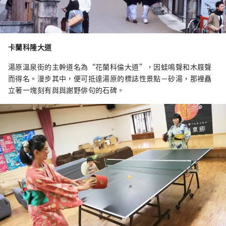
卡蘭科隆大道
湯原溫泉街的主幹道名為“花蘭科倫大道”，因蛙鳴聲和木屐聲
而得名。漫步其中，便可抵達湯原的標誌性景點－砂湯，那裡矗
立著一塊刻有與與謝野俳句的石碑。