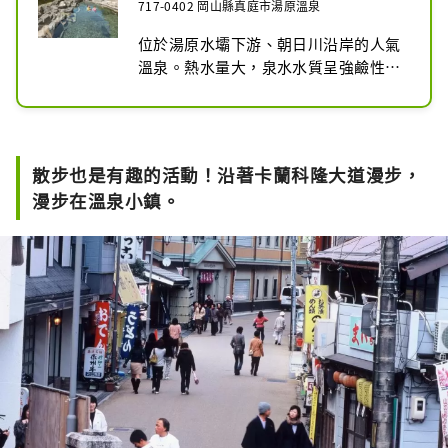
717-0402 岡山縣真庭市湯原溫泉
位於湯原水壩下游、朝日川沿岸的人氣
溫泉。熱水量大，泉水水質呈強鹼性，
用在皮膚上光滑。溫泉街的象徵是砂
湯，這是一個由河床湧出的溫泉製成的
大型天然露天浴池。在當地人的配合
下，這裡24小時免費開放，讓您隨時享
散步也是有趣的活動！沿著卡蘭科隆大道漫步，
受大自然中的天然溫泉。在全國露天浴
漫步在溫泉小鎮。
池排名中被評為“西方的橫綱”，可以
享受不同溫度的浴場：美人之湯、小太
郎之湯、長州之湯。

・由於是男女混合浴場，建議女性穿著
泳衣（租借）。有一個簡單的更衣室