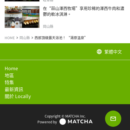
在“蒜山澤西牧場”享用珍稀的澤西牛肉和濃
鬱的軟冰淇淋。
岡山縣
HOME
岡山縣
西部頂級露天浴池！ “湯原溫泉”
繁體中文
language
Home
地區
特集
最新資訊
關於 Locally
Copyright © MATCHA Inc.
Powered by