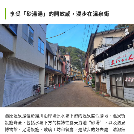
最高品質的。 您可以品嚐白桃、麝香葡萄、先
鋒葡萄等當季水果！ 岡山還擁有世界級的旅遊
享受「砂湯湯」的開放感，漫步在溫泉街
景點，包括岡山城、日本三大名園之一的岡山
後樂園以及擁有歷史、文化和藝術的倉敷美觀
地區！
湯原溫泉是位於旭川沿岸湯原水壩下游的溫泉度假勝地。溫泉街
設施齊全，包括水壩下方的標誌性露天浴池“砂湯”，以及溫泉
博物館、足湯設施、玻璃工坊和餐廳，是散步的好去處。清澈無