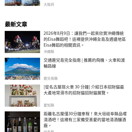
大阪府
最新文章
2026年8月9日：讓我們一起來欣賞沖繩傳統
的Eisa舞蹈吧！這裡提供沖繩全島及週邊地區
Eisa舞蹈的相關資訊。
沖繩縣
交通鹿兒島完全指南 | 推薦的飛機、火車和渡
輪路線
鹿兒島縣
[從名古屋搭火車 30 分鐘] 介紹日本招財貓最
大產地常滑市的招財貓招財貓展覽。
愛知縣
距離名古屋僅30分鐘車程！來大垣岐阜縣品嚐
清酒吧！這裡有三家備受喜愛的當地清酒釀酒
廠。
岐阜縣