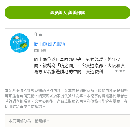
溫泉美人 美美作國
作者
岡山縣觀光聯盟
岡山縣
岡山縣位於日本西部中央，氣候溫暖​​，終年少
雨，被稱為「晴之國」。它交通京都、大阪和廣
more
島等著名旅遊勝地的中間，交通便利！它也是經
由瀨戶通往四國的門戶。 岡山縣也被稱為“水
果岡山”，在瀨戶內溫暖的氣候下，陽光照射的
水果，無論甜度、香氣還是風味，都是最高品質
本文所提供的情報為採訪時的內容。文章內提到的商品、服務內容或是價格
的。 您可以品嚐白桃、麝香葡萄、先鋒葡萄等
等可能會有所更動，請實際以店家提供資訊為準。本記事的資訊基於筆者當
當季水果！ 岡山還擁有世界級的旅遊景點，包
時的調查和撰寫。文章發佈後，產品或服務的內容和價格可能會有變更，在
使用時請再次事前確認。
括岡山城、日本三大名園之一的岡山後樂園以及
擁有歷史、文化和藝術的倉敷美觀地區！
本頁面部分為自動翻譯。