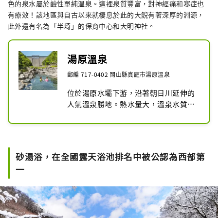
色的泉水屬於鹼性單純溫泉。這裡泉質豐富，對神經痛和寒症也
有療效！該地區與自古以來就棲息於此的大鯢有著深厚的淵源，
此外還有名為「半埼」的保育中心和大明神社。
湯原溫泉
郵編 717-0402 岡山縣真庭市湯原溫泉
位於湯原水壩下游，沿著朝日川延伸的
人氣溫泉勝地。熱水量大，溫泉水質呈
強鹼性，使皮膚感覺光滑。溫泉街的標
誌是使用從河底湧出的溫泉水製成的大
型天然露天浴池“砂湯”。多虧了當地
人的配合，24小時免費開放，讓您隨時
砂湯浴，在全國露天浴池排名中被公認為西部第
可以在大自然中享受天然溫泉。被譽為
一
全國露天浴池排名中的“西橫綱”之
一，可享受美人之湯、小寶之湯、長壽
之湯等不同溫度的浴場.

附近的觀光景點包括非常受家庭歡迎的