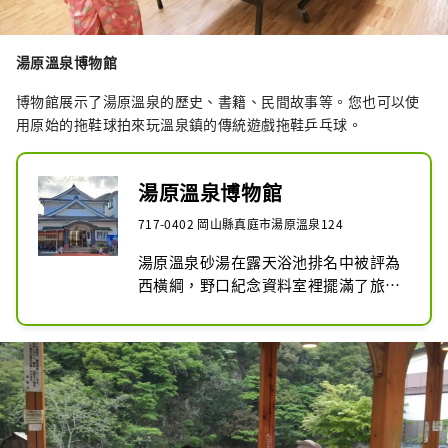
湯原溫泉博物館
博物館展示了湯原溫泉的歷史、書籍、民間故事等。您也可以使
用原始的拖鞋球拍來玩溫泉鎮的傳統遊戲拖鞋乒乓球。
湯原溫泉博物館
717-0402 岡山縣真庭市湯原溫泉124
湯原溫泉砂湯在露天浴池排名中被評為
西橫綱，野口紀念資料室裡擺滿了旅遊
作家野口冬人捐贈的書籍和喜愛的物
品，野口冬人將湯原溫泉砂湯列為露天
浴池中的西橫綱。空氣浴排名、溫泉歷
史的資料展示、溫泉乒乓球等，是可以
享受很多樂趣的設施。還有一個旅遊資
訊中心。