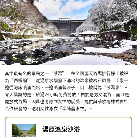
廣闊高原 Hiruzen Kogen。在牧場飼養
的澤西牛製成的乳製品也推薦作為伴手
禮。大約 200 隻野生猴子可能會在被選
為日本 100 大瀑布之一的神場瀑布歡迎
您。
其中最有名的景點之一“砂湯”，在全國露天浴場排行榜上被評
為“西橫綱”。從湯原水壩腳下湧出的溫泉被岩石環繞，溫泉一
邊從河床噴湧而出，一邊噴湧著沙子，因此被稱為“砂湯泉”。
令人驚訝的是，砂湯24小時免費開放！由於是男女混浴，而且是
開放式浴場，因此也考慮到女性的感受，提供與華歌爾株式會社
合作研發的不透明女性泳衣「半崎醬泳衣」。
湯原溫泉沙浴