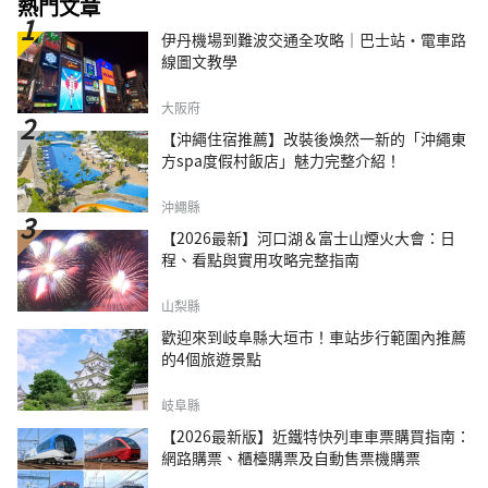
熱門文章
伊丹機場到難波交通全攻略｜巴士站・電車路
線圖文教學
大阪府
【沖繩住宿推薦】改裝後煥然一新的「沖繩東
方spa度假村飯店」魅力完整介紹！
沖繩縣
【2026最新】河口湖＆富士山煙火大會：日
程、看點與實用攻略完整指南
山梨縣
歡迎來到岐阜縣大垣市！車站步行範圍內推薦
的4個旅遊景點
岐阜縣
【2026最新版】近鐵特快列車車票購買指南：
網路購票、櫃檯購票及自動售票機購票