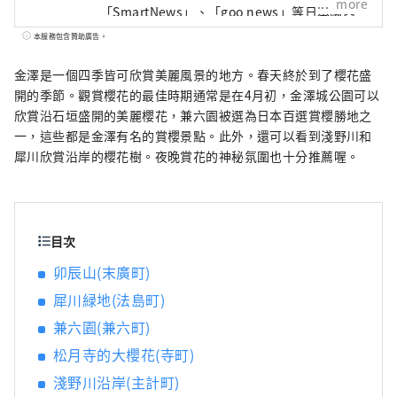
more
「SmartNews」、「goo news」等日本國內
媒體外，我們還與中國、台灣、香港、泰國、
本服務包含贊助廣告。
越南等海外媒體合作，向世界廣泛傳播石川縣
的魅力。
金澤是一個四季皆可欣賞美麗風景的地方。春天終於到了櫻花盛
開的季節。觀賞櫻花的最佳時期通常是在4月初，金澤城公園可以
欣賞沿石垣盛開的美麗櫻花，兼六園被選為日本百選賞櫻勝地之
一，這些都是金澤有名的賞櫻景點。此外，還可以看到淺野川和
犀川欣賞沿岸的櫻花樹。夜晚賞花的神秘氛圍也十分推薦喔。
目次
卯辰山(末廣町)
犀川緑地(法島町)
兼六園(兼六町)
松月寺的大櫻花(寺町)
淺野川沿岸(主計町)