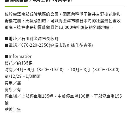
位於金澤南部丘陵地區的公園。園區內種滿了染井吉野櫻花樹和
野櫻花樹，天氣晴朗時，可以將金澤市和日本海的壯麗景色盡收
眼底。這裡也是初夏能觀賞約13,000株杜鵑花的名勝地喔。
■地址／石川縣金澤市長坂町
■電話／076-220-2356(金澤市政府綠化花卉課)
■Information
櫻花／約135棵
時間／4月～9月（8:00～19:00）、10月～3月（8:00～18:00）
※/12/29～1/3關閉
費用／無
廁所／有
停車場／上部停車場165輛、中部停車場130輛、下部停車場155
輛
點燈／無