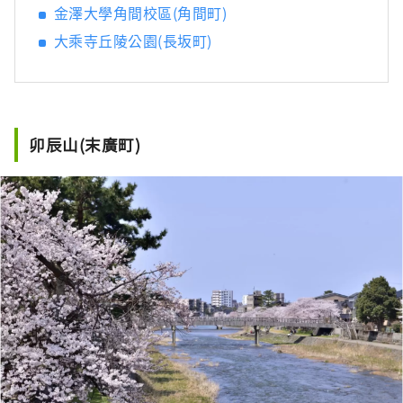
金澤大學角間校區(角間町)
大乘寺丘陵公園(長坂町)
卯辰山(末廣町)