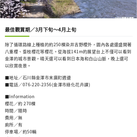
最佳觀賞期／3月下旬～4月上旬
除了循環路線上種植的約250棵染井吉野櫻外，園內各處還盛開著
八重櫻、垂枝櫻花等櫻花。從海拔141m的展望台上不僅可以看到
金澤的城市景觀，晴天還可以看到日本海和白山山脈，晚上還可
以欣賞夜景。
■地址／石川縣金澤市末廣町週邊
■電話／076-220-2356(金澤市綠化花卉課)
■Information
櫻花／約 270棵
時間／隨時
費用／無
廁所／有
停車場／約50輛