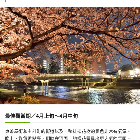
最佳觀賞期／4月上旬～4月中旬
東茶屋街和主計町的街道以及一整排櫻花樹的景色非常有氣氛。
晚上，煤氣燈點亮，倒映在河面上的櫻花營造出更大氣的氛圍。