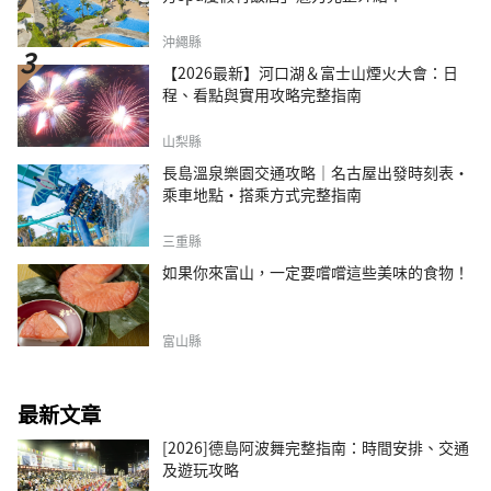
沖繩縣
【2026最新】河口湖＆富士山煙火大會：日
程、看點與實用攻略完整指南
山梨縣
長島溫泉樂園交通攻略｜名古屋出發時刻表・
乘車地點・搭乘方式完整指南
三重縣
如果你來富山，一定要嚐嚐這些美味的食物！
富山縣
最新文章
[2026]德島阿波舞完整指南：時間安排、交通
及遊玩攻略