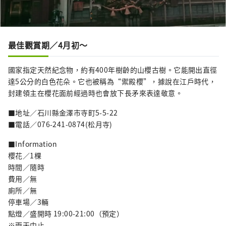
最佳觀賞期／4月初〜
國家指定天然紀念物，約有400年樹齡的山櫻古樹。它能開出直徑
達5公分的白色花朵。它也被稱為“禦殿櫻”，據說在江戶時代，
封建領主在櫻花面前經過時也會放下長矛來表達敬意。
■地址／石川縣金澤市寺町5-5-22
■電話／076-241-0874(松月寺)
■Information
櫻花／1棵
時間／隨時
費用／無
廁所／無
停車場／3輛
點燈／盛開時 19:00-21:00（預定）
※雨天中止