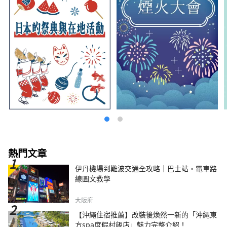
熱門文章
伊丹機場到難波交通全攻略｜巴士站・電車路
線圖文教學
大阪府
【沖繩住宿推薦】改裝後煥然一新的「沖繩東
方spa度假村飯店」魅力完整介紹！