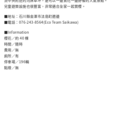
流中央附近的河床草坪，是可以一邊賞花一邊野餐的人氣景點。
兒童遊樂設施也很豐富，非常適合全家一起賞櫻。
■地址：石川縣金澤市法島町週邊
■電話：076-243-8564(Eco Team Saikawa)
■Information
櫻花／約 40 棵
時間／隨時
費用／無
廁所／有
停車場／196輛
點燈／無