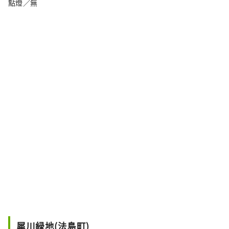
點燈／無
犀川緑地(法島町)