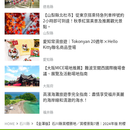
德島縣
【山梨縣北杜市】從東京搭乘特急列車梓號約
2小時即可到達！秋季紅葉美景及推薦觀光景
點。
山梨縣
愛知常滑旅遊｜Tokonyan 20週年×Hello
Kitty聯名商品登場
愛知縣
【大阪MICE場地推薦】難波至關西國際機場會
議、展覽及活動場地指南
大阪府
高濱海灘旅遊季完全指南：盡情享受福井美麗
的海岸線和清澈的海水！
福井縣
HOME
石川縣
【金澤版】石川縣賞櫻勝地／賞櫻景點7選｜2024年版 附櫻