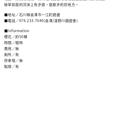
綠草如茵的河床上有步道，是散步的好地方。
■地址／石川縣金澤市一江町週邊
■電話／076-233-7640(金澤/淺野川園遊會)
■Information
櫻花／約50棵
時間／隨時
費用／無
廁所／有
停車場／無
點燈／有