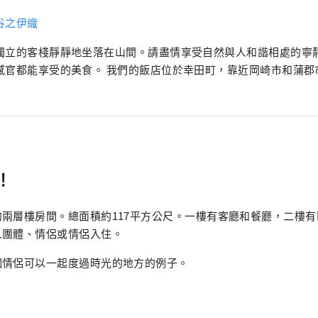
谷之伊織
獨立的客棧靜靜地坐落在山間。請盡情享受自然與人和諧相處的寧
感官都能享受的美食。 我們的飯店位於幸田町，靠近岡崎市和蒲郡
！
兩層樓房間。總面積約117平方公尺。一樓有客廳和餐廳，二樓有臥
人團體、情侶或情侶入住。
個情侶可以一起度過時光的地方的例子。