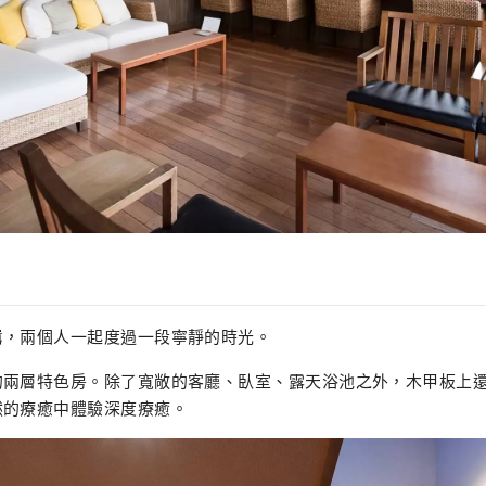
囂，兩個人一起度過一段寧靜的時光。
的兩層特色房。除了寬敞的客廳、臥室、露天浴池之外，木甲板上
然的療癒中體驗深度療癒。