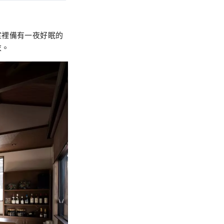
室裡備有一夜好眠的
衣。