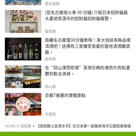
鹿兒島縣
[從名古屋搭火車 30 分鐘] 介紹日本招財貓最
大產地常滑市的招財貓招財貓展覽。
愛知縣
距離名古屋僅30分鐘車程！來大垣岐阜縣品嚐
清酒吧！這裡有三家備受喜愛的當地清酒釀酒
廠。
岐阜縣
在“蒜山澤西牧場”享用珍稀的澤西牛肉和濃
鬱的軟冰淇淋。
岡山縣
京都7推薦的賞楓景點
京都府
HOME
高知縣
【高知縣土佐清水市】在日本第一座龍串海洋公園搭乘玻璃船