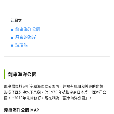
積的山脈的恩惠，是一個充滿恩惠的天然發電
站。
目次
龍串海洋公園
廢棄的海岸
玻璃船
龍串海洋公園
龍串灣位於足折宇和海國立公園內，這裡有珊瑚和美麗的魚類，
形成了亞熱帶水下景觀，於 1970 年被指定為日本第一個海洋公
園。 *2010年法律修訂，現在稱為「龍串海洋公園」。
龍串海洋公園 MAP