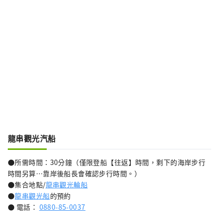
龍串觀光汽船
●所需時間：30分鐘（僅限登船【往返】時間，剩下的海岸步行
時間另算…靠岸後船長會確認步行時間。）
●集合地點/
龍串觀光輪船
●
龍串觀光船
的預約
● 電話：
0880-85-0037