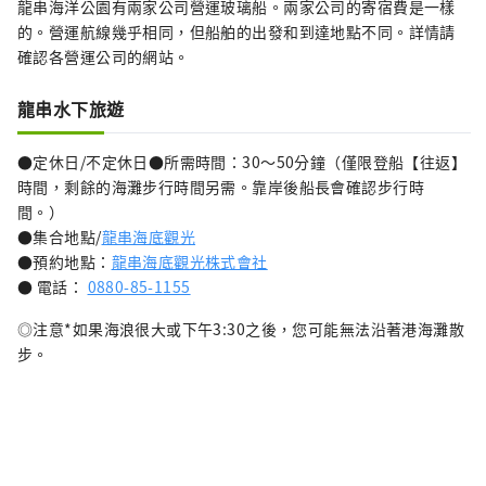
龍串海洋公園有兩家公司營運玻璃船。兩家公司的寄宿費是一樣
的。營運航線幾乎相同，但船舶的出發和到達地點不同。詳情請
確認各營運公司的網站。
龍串水下旅遊
●定休日/不定休日●所需時間：30～50分鐘（僅限登船【往返】
時間，剩餘的海灘步行時間另需。靠岸後船長會確認步行時
間。）
●集合地點/
龍串海底觀光
●預約地點：
龍串海底觀光株式會社
● 電話：
0880-85-1155
◎注意*如果海浪很大或下午3:30之後，您可能無法沿著港海灘散
步。