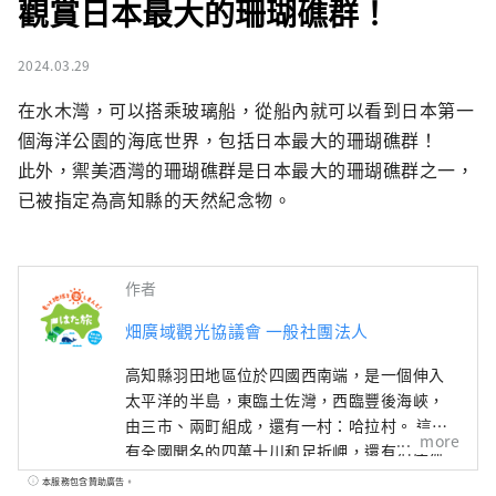
觀賞日本最大的珊瑚礁群！
2024.03.29
在水木灣，可以搭乘玻璃船，從船內就可以看到日本第一
個海洋公園的海底世界，包括日本最大的珊瑚礁群！

此外，禦美酒灣的珊瑚礁群是日本最大的珊瑚礁群之一，
已被指定為高知縣的天然紀念物。
作者
畑廣域觀光協議會 一般社團法人
高知縣羽田地區位於四國西南端，是一個伸入
太平洋的半島，東臨土佐灣，西臨豐後海峽，
由三市、兩町組成，還有一村：哈拉村。 這裡
more
有全國聞名的四萬十川和足折岬，還有沿岸流
淌的黑潮流的恩惠，還有擁有全國最大森林面
本服務包含贊助廣告。