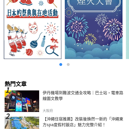
熱門文章
伊丹機場到難波交通全攻略｜巴士站・電車路
線圖文教學
大阪府
【沖繩住宿推薦】改裝後煥然一新的「沖繩東
方spa度假村飯店」魅力完整介紹！