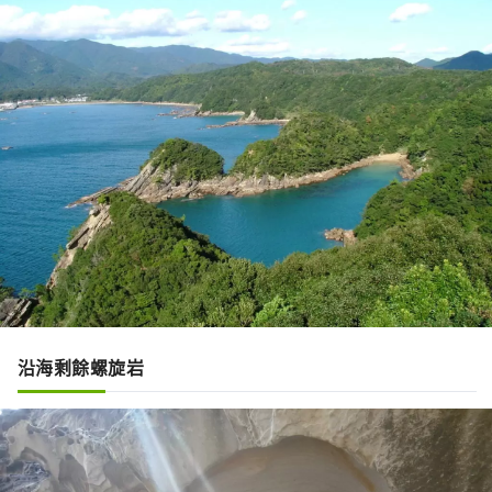
其拋在了一邊。

留守海岸有許多奇特巨大的岩石，看起
來就像是龍串海岸的放大版。

如果繞著眺望台眺望龍串灣的話，

即使是成年人的腳也需要一個多小時。

這裡有幾個選項

您也可以從玻璃底船返回而無需上岸，
或看到可以在 5 至 10 分鐘內輕鬆到達
的岩石。
沿海剩餘螺旋岩