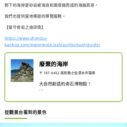
剩下的海岸是砂岩被海浪和風侵蝕而成的海蝕高原。
我們也提供當地導遊的導覽服務。
【留守奇岩之旅詳情】
https://www.shimizu-
kankou.com/experience/ashizuritsukushiguide/
廢棄的海岸
〒 787-0452 高知縣土佐清水市龍串
大自然創造的奇石博物館！

這個海岸只能從龍串乘坐被稱為玻璃船
的船到達。

「美作」的起源是著名僧侶「空海（弘
從觀景台看到的景色
法大師）」造訪此地時。

據說這是因為山勢太陡，無法登臨而將