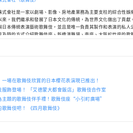
株式會社是一家以劇場、影像、房地產業務為主要支柱的綜合性娛樂
以來，我們繼承和發展了日本文化的傳統，為世界文化做出了貢獻。
與日本傳統表演藝術歌舞伎，並且是唯一負責其製作和表演的私人公
且及時的方式介紹歌舞伎座、新橋演舞場、南座、大阪松竹座的歌
伎的魅力。
，一場在歌舞伎欣賞的日本櫻花表演現已推出！
伎服飾登場！ 「艾德蒙大都會飯店」歌舞伎合作室
為主題的歌舞伎伴手禮！歌舞伎座“小引町廣場”
的歌舞伎吧！ 《四月歌舞伎》