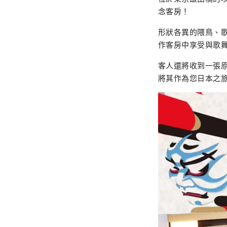
念客房！
形狀各異的隈鳥、
作客房中享受與歌舞
客人還將收到一張原
將其作為您日本之