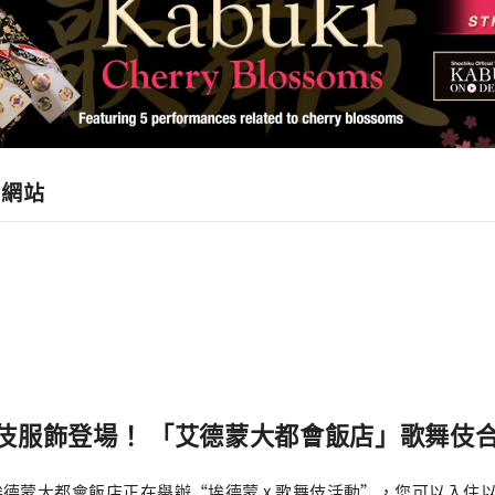
」網站
）
）
伎服飾登場！ 「艾德蒙大都會飯店」歌舞伎
德蒙大都會飯店正在舉辦“埃德蒙 x 歌舞伎活動”，您可以入住