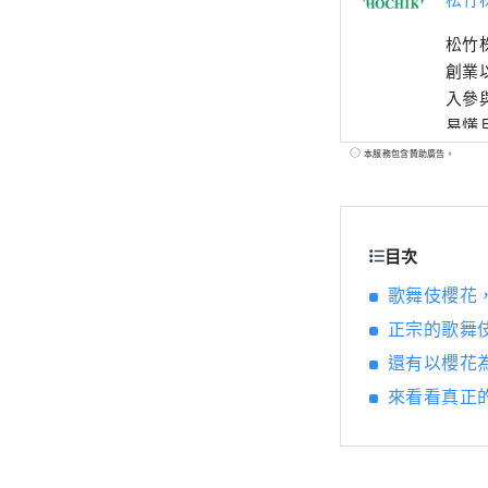
松竹
創業
入參
易懂
歌舞
本服務包含贊助廣告。
目次
歌舞伎櫻花
正宗的歌舞
還有以櫻花
來看看真正