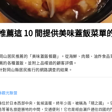
推薦這 10 間提供美味蓋飯菜單
岡山居民推薦的「美味蓋飯餐廳」。從海鮮、肉類、油炸食品
薦的各種蓋飯，並附上品嚐過的顧客評價。

3月針對岡山縣居民進行的網路調查的結果。
縣觀光聯盟
縣位於日本西部中央，氣候溫暖​​，終年少雨，被稱為「晴之國」。
島等著名旅遊勝地的中間，交通便利！它也是經由瀨戶通往四國的門戶。 岡