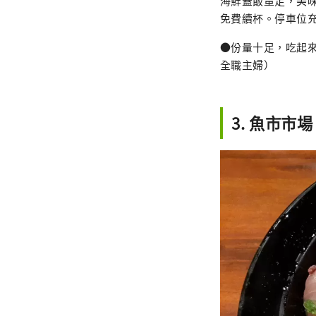
海鮮蓋飯量足，美味
免費續杯。停車位充
●份量十足，吃起來
全職主婦）
3. 魚市市