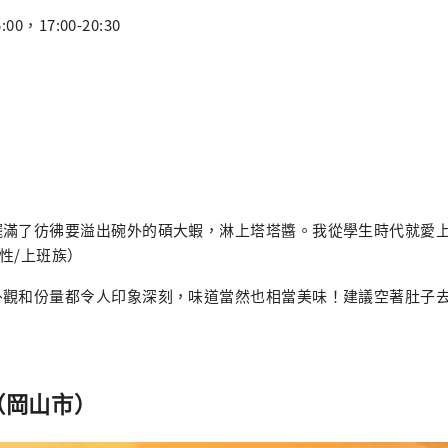
00，17:00-20:30
擺滿了彷彿要溢出碗外的碩大蝦，淋上塔塔醬。我從學生時代就愛
男性/上班族）
觀和份量都令人印象深刻，味道當然也相當美味！建議空著肚子去吃
in（岡山市）