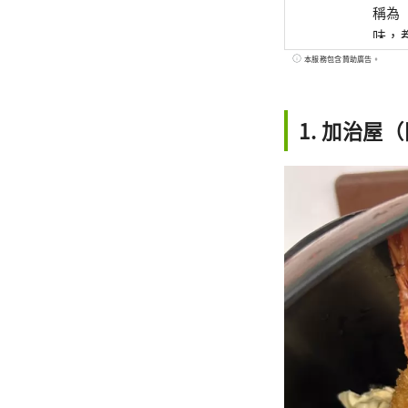
稱為
味，都
世界
本服務包含贊助廣告。
藝術
1. 加治屋