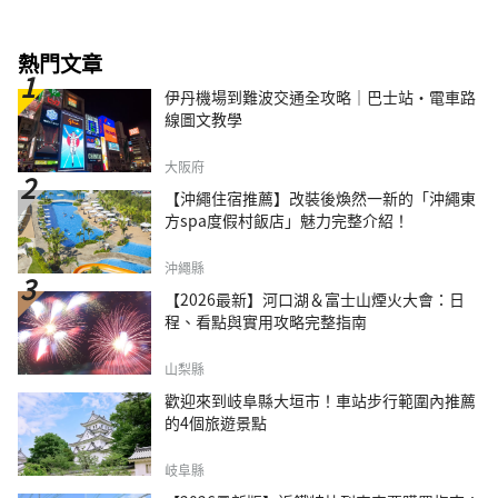
熱門文章
伊丹機場到難波交通全攻略｜巴士站・電車路
線圖文教學
大阪府
【沖繩住宿推薦】改裝後煥然一新的「沖繩東
方spa度假村飯店」魅力完整介紹！
沖繩縣
【2026最新】河口湖＆富士山煙火大會：日
程、看點與實用攻略完整指南
山梨縣
歡迎來到岐阜縣大垣市！車站步行範圍內推薦
的4個旅遊景點
岐阜縣