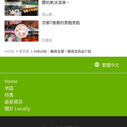
鬱的軟冰淇淋。
岡山縣
京都7推薦的賞楓景點
京都府
HOME
東京都
HIRUME：輪島支援！輪島塗商品介紹
繁體中文
language
Home
地區
特集
最新資訊
關於 Locally