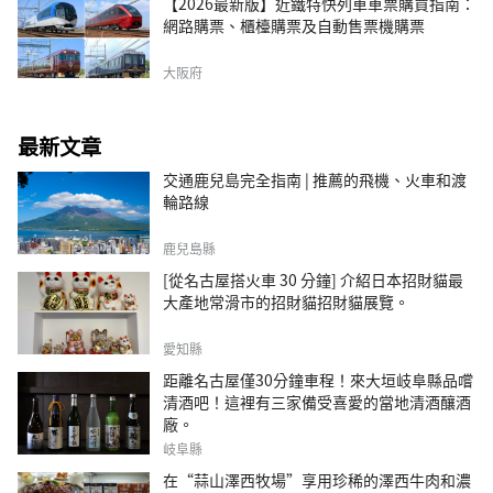
【2026最新版】近鐵特快列車車票購買指南：
網路購票、櫃檯購票及自動售票機購票
大阪府
最新文章
交通鹿兒島完全指南 | 推薦的飛機、火車和渡
輪路線
鹿兒島縣
[從名古屋搭火車 30 分鐘] 介紹日本招財貓最
大產地常滑市的招財貓招財貓展覽。
愛知縣
距離名古屋僅30分鐘車程！來大垣岐阜縣品嚐
清酒吧！這裡有三家備受喜愛的當地清酒釀酒
廠。
岐阜縣
在“蒜山澤西牧場”享用珍稀的澤西牛肉和濃