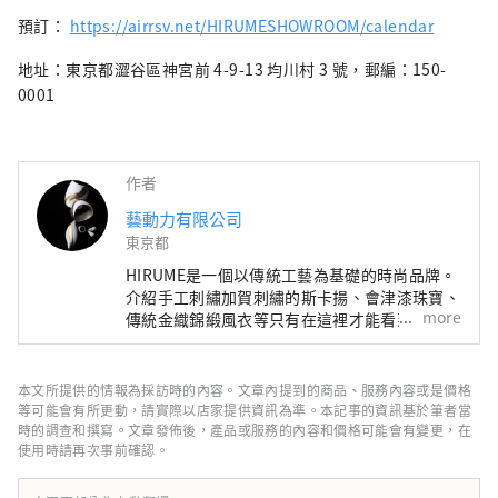
預訂：
https://airrsv.net/HIRUMESHOWROOM/calendar
地址：東京都澀谷區神宮前 4-9-13 均川村 3 號，郵編：150-
0001
作者
藝動力有限公司
東京都
HIRUME是一個以傳統工藝為基礎的時尚品牌。
介紹手工刺繡加賀刺繡的斯卡揚、會津漆珠寶、
more
傳統金織錦緞風衣等只有在這裡才能看到的商
品。 由於我們與工匠合作創造我們的產品，所
以我們所有的產品都是小批量生產且很特別。請
看看日本傳統工藝與時尚的新融合。
本文所提供的情報為採訪時的內容。文章內提到的商品、服務內容或是價格
等可能會有所更動，請實際以店家提供資訊為準。本記事的資訊基於筆者當
時的調查和撰寫。文章發佈後，產品或服務的內容和價格可能會有變更，在
使用時請再次事前確認。