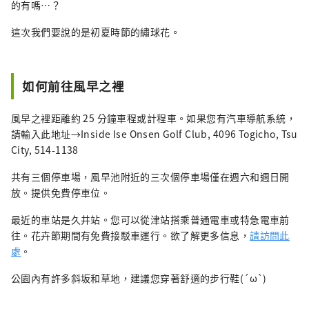
的有嗎…？
這次我們要說的是初夏時節的繡球花。
如何前往風早之裡
風早之裡距離約 25 分鐘車程或計程車。如果您有汽車導航系統，
請輸入此地址→Inside Ise Onsen Golf Club, 4096 Togicho, Tsu
City, 514-1138
共有三個停車場，風早池附近的三次個停車場僅在週六和週日開
放。提供免費停車位。
最近的車站是久井站。您可以從津站搭乘普通電車或特急電車前
往。花卉節期間有免費接駁車運行。欲了解更多信息，
請訪問此
處
。
公園內有許多斜坂和草地，建議您穿著舒適的步行鞋(´ω`)