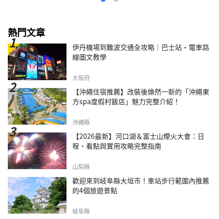
熱門文章
伊丹機場到難波交通全攻略｜巴士站・電車路
線圖文教學
大阪府
【沖繩住宿推薦】改裝後煥然一新的「沖繩東
方spa度假村飯店」魅力完整介紹！
沖繩縣
【2026最新】河口湖＆富士山煙火大會：日
程、看點與實用攻略完整指南
山梨縣
歡迎來到岐阜縣大垣市！車站步行範圍內推薦
的4個旅遊景點
岐阜縣