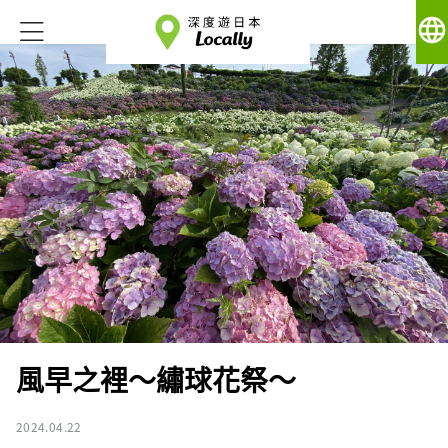
language
風早之裡～繡球花祭～
2024.04.22