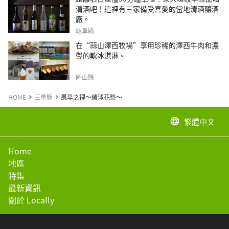
清酒吧！這裡有三家備受喜愛的當地清酒釀酒
廠。
岐阜縣
在“蒜山澤西牧場”享用珍稀的澤西牛肉和濃
鬱的軟冰淇淋。
岡山縣
HOME
三重縣
風早之裡～繡球花祭～
繁體中文
language
Home
地區
特集
最新資訊
關於 Locally