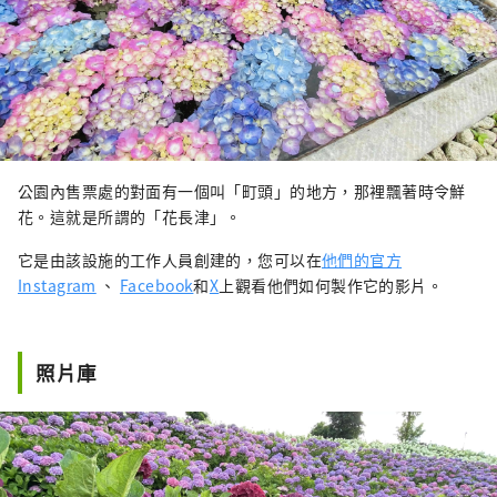
公園內售票處的對面有一個叫「町頭」的地方，那裡飄著時令鮮
花。這就是所謂的「花長津」。
它是由該設施的工作人員創建的，您可以在
他們的官方
Instagram
、
Facebook
和
X
上觀看他們如何製作它的影片。
照片庫