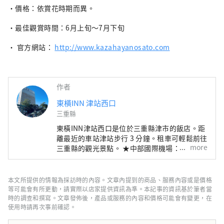
・價格：依賞花時期而異。
・最佳觀賞時間：6月上旬～7月下旬
・ 官方網站：
http://www.kazahayanosato.com
作者
東橫INN 津站西口
三重縣
東橫INN津站西口是位於三重縣津市的飯店。距
離最近的車站津站步行 3 分鐘。租車可輕鬆前往
more
三重縣的觀光景點。 ★中部國際機場：車程約1
小時50分鐘（電車約1小時30分鐘，高速船約45
分鐘） ★關西國際機場 車程約2小時30分鐘
（電車約2小時30分鐘） ★鈴鹿賽車場：車程約
本文所提供的情報為採訪時的內容。文章內提到的商品、服務內容或是價格
30分鐘 ★伊勢神宮/禦影橫丁：車程約1小時 ★
等可能會有所更動，請實際以店家提供資訊為準。本記事的資訊基於筆者當
大八町：車程約25分鐘 ★由希神社：車程約15
時的調查和撰寫。文章發佈後，產品或服務的內容和價格可能會有變更，在
使用時請再次事前確認。
分鐘 ★偕樂公園步行1分鐘 ★高田本山千秋寺，
車程約10分鐘 ★鳥羽水族館 車程約1小時 ★松