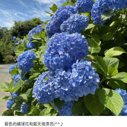
藍色的繡球花和藍天很漂亮(^^♪