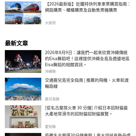
【2026最新版】近鐵特快列車車票購買指南：
網路購票、櫃檯購票及自動售票機購票
大阪府
最新文章
2026年8月9日：讓我們一起來欣賞沖繩傳統
的Eisa舞蹈吧！這裡提供沖繩全島及週邊地區
Eisa舞蹈的相關資訊。
沖繩縣
交通鹿兒島完全指南 | 推薦的飛機、火車和渡
輪路線
鹿兒島縣
[從名古屋搭火車 30 分鐘] 介紹日本招財貓最
大產地常滑市的招財貓招財貓展覽。
愛知縣
距離名古屋僅30分鐘車程！來大垣岐阜縣品嚐