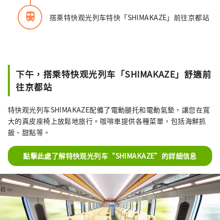
train
搭乘特快观光列车特快「SHIMAKAZE」前往京都站
下午，搭乘特快观光列车「SHIMAKAZE」舒適前
往京都站
特快观光列车SHIMAKAZE配備了電動腿托和電動氣墊，讓您在寬
大的真皮座椅上放鬆地旅行。咖啡車提供各種菜單，包括海鮮抓
飯、甜點等。
點擊此處了解特快观光列车“SHIMAKAZE”的詳細信息