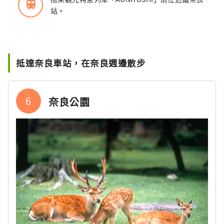
train
站。
抵達奈良車站，在奈良週邊散步
6
奈良公園