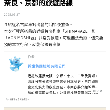
奈良、京都的旅遊路線
2025.05.27
介紹從名古屋車站出發的2泊1夜旅遊。

本次行程所搭乘的近鐵特快列車「SHIMAKAZE」和
「AONIYOSHI號」非常受歡迎，可能無法預約，但只要
預約本次行程，就能保證有座位。
作者
近鐵集團控股有限公司
近鐵線連接大阪、京都、奈良、三重及愛知，
沿線分布著眾多能夠感受日本歷史、自然與飲
食文化魅力的觀光景點。本內容將介紹近鐵沿
more
線的精選觀光景點，並提供推薦餐廳與飯店資
訊， 以及旅途中實用的小提醒，為您的近鐵線
本服務包含贊助廣告。
之旅帶來更多便利與靈感。封面照片為三重縣
的英虞灣。 這裡被譽為珍珠的故鄉，大小島嶼