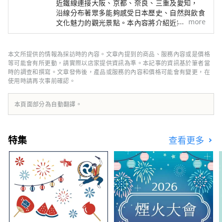
近鐵線連接大阪、京都、奈良、三重及愛知，
沿線分布著眾多能夠感受日本歷史、自然與飲食
more
文化魅力的觀光景點。本內容將介紹近鐵沿線的
精選觀光景點，並提供推薦餐廳與飯店資訊，
以及旅途中實用的小提醒，為您的近鐵線之旅帶
來更多便利與靈感。封面照片為三重縣的英虞
本文所提供的情報為採訪時的內容。文章內提到的商品、服務內容或是價格
灣。 這裡被譽為珍珠的故鄉，大小島嶼交織出
等可能會有所更動，請實際以店家提供資訊為準。本記事的資訊基於筆者當
的寧靜海灣景色令人心曠神怡，非常推薦搭乘遊
時的調查和撰寫。文章發佈後，產品或服務的內容和價格可能會有變更，在
使用時請再次事前確認。
船，悠閒地感受這片溫柔的海上風光。
本頁面部分為自動翻譯。
特集
查看更多