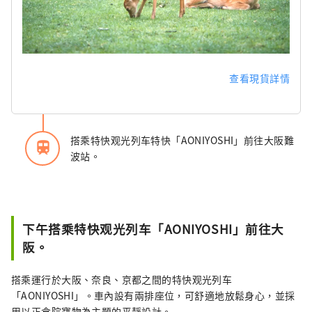
查看現貨詳情
搭乘特快观光列车特快「AONIYOSHI」前往大阪難
train
波站。
下午搭乘特快观光列车「AONIYOSHI」前往大
阪。
搭乘運行於大阪、奈良、京都之間的特快观光列车
「AONIYOSHI」。車內設有兩排座位，可舒適地放鬆身心，並採
用以正倉院寶物為主題的平靜設計。