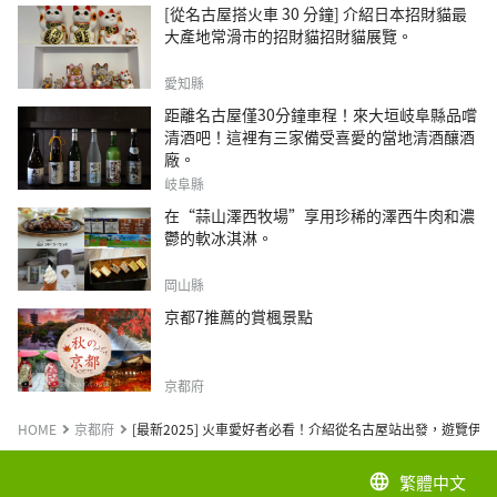
[從名古屋搭火車 30 分鐘] 介紹日本招財貓最
大產地常滑市的招財貓招財貓展覽。
愛知縣
距離名古屋僅30分鐘車程！來大垣岐阜縣品嚐
清酒吧！這裡有三家備受喜愛的當地清酒釀酒
廠。
岐阜縣
在“蒜山澤西牧場”享用珍稀的澤西牛肉和濃
鬱的軟冰淇淋。
岡山縣
京都7推薦的賞楓景點
京都府
HOME
京都府
[最新2025] 火車愛好者必看！介紹從名古屋站出發，遊覽伊
繁體中文
language