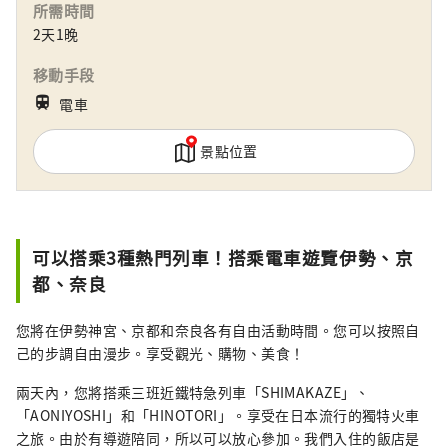
所需時間
交織出的寧靜海灣景色令人心曠神怡，非常推
2天1晚
薦搭乘遊船，悠閒地感受這片溫柔的海上風
光。
移動手段
train
電車
景點位置
可以搭乘3種熱門列車！搭乘電車遊覽伊勢、京
都、奈良
您將在伊勢神宮、京都和奈良各有自由活動時間。您可以按照自
己的步調自由漫步。享受觀光、購物、美食！
兩天內，您將搭乘三班近鐵特急列車「SHIMAKAZE」、
「AONIYOSHI」和「HINOTORI」。享受在日本流行的獨特火車
之旅。由於有導遊陪同，所以可以放心參加。我們入住的飯店是