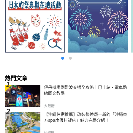
熱門文章
伊丹機場到難波交通全攻略｜巴士站・電車路
線圖文教學
大阪府
【沖繩住宿推薦】改裝後煥然一新的「沖繩東
方spa度假村飯店」魅力完整介紹！
沖繩縣