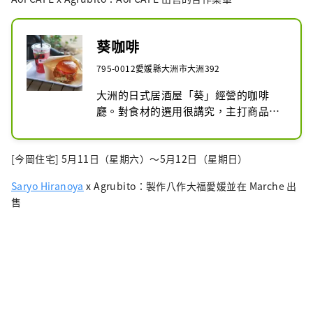
葵咖啡
795-0012愛媛縣大洲市大洲392
大洲的日式居酒屋「葵」經營的咖啡
廳。對食材的選用很講究，主打商品為
愛媛縣產炸海鰻漢堡。在葵咖啡用餐的
客人可以在限定時間內（12:00～
[今岡住宅] 5月11日（星期六）～5月12日（星期日）
15:00）特別使用NIPPONIA HOTEL住
宿者專用庭院。天氣晴朗時，可以在戶
Saryo Hiranoya
x Agrubito：製作八作大福愛媛並在 Marche 出
外庭園及草坪座位區，享用葵咖啡精緻
售
美味的餐點、休息片刻。在古色古香老
房子環繞的特色空間中，呼吸大洲的靜
謐氛圍，讓您在旅行中的用餐選擇更加
豐富。