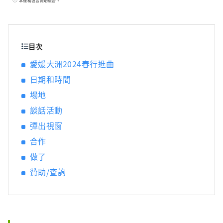
本服務包含贊助廣告。
日治川河畔仍保留洲城週邊繁榮城下町的遺
跡。
目次
愛媛大洲2024春行進曲
日期和時間
場地
談話活動
彈出視窗
合作
做了
贊助/查詢