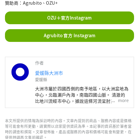
贊助商：Agrubito、OZU+
OZU＋官方Instagram
Agrubito 官方 Instagram
作者
愛媛縣大洲市
愛媛縣
大洲市屬於四國西側的南予地區，以大洲盆地為
中心，北臨瀨戶內海，南臨四國山脈。 清澈的
more
比地川流經市中心，據說這條河流呈肘形，因此
而得名，它繞著城市循環，為自然、歷史、文化
和社會帶來了許多福祉。 江戶時代，日治川河
畔仍保留洲城週邊繁榮城下町的遺跡。
本文所提供的情報為採訪時的內容。文章內提到的商品、服務內容或是價格
等可能會有所更動，請實際以店家提供資訊為準。本記事的資訊基於筆者當
時的調查和撰寫。文章發佈後，產品或服務的內容和價格可能會有變更，在
使用時請再次事前確認。