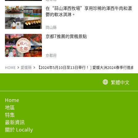
在“蒜山澤西牧場”享用珍稀的澤西牛肉和濃
鬱的軟冰淇淋。
岡山縣
京都7推薦的賞楓景點
京都府
HOME
愛媛縣
【2024年5月10日至13日舉行！ ] 愛媛大洲2024春季行進曲
繁體中文
language
Home
地區
特集
最新資訊
關於 Locally