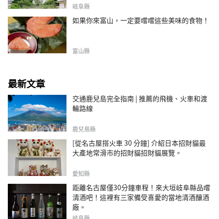
岐阜縣
如果你來富山，一定要嚐嚐這些美味的食物！
富山縣
最新文章
交通鹿兒島完全指南 | 推薦的飛機、火車和渡
輪路線
鹿兒島縣
[從名古屋搭火車 30 分鐘] 介紹日本招財貓最
大產地常滑市的招財貓招財貓展覽。
愛知縣
距離名古屋僅30分鐘車程！來大垣岐阜縣品嚐
清酒吧！這裡有三家備受喜愛的當地清酒釀酒
廠。
岐阜縣