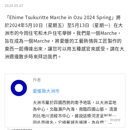
2024.05.07
「Ehime Tsukuritte Marche in Ozu 2024 Spring」將
於2024年5月10日（星期五）至5月13日（星期一）在大
洲市的今岡住宅和木戶住宅舉辦。我們是一個Marche，
旨在成為一個Marche，將愛媛的工藝熱情與工匠製作的
東西一起傳達出來，讓您可以用五種感官來感受。請在大
洲週邊散步時來拜訪我們。
作者
愛媛縣大洲市
大洲市屬於四國西側的南予地區，以大洲盆地
為中心，北臨瀨戶內海，南臨四國山脈。 清澈
的比地川流經市中心，據說這條河流呈肘形，
more
因此而得名，它繞著城市循環，為自然、歷
史、文化和社會帶來了許多福祉。 江戶時代，