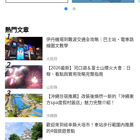
熱門文章
伊丹機場到難波交通全攻略｜巴士站・電車路
線圖文教學
大阪府
【2026最新】河口湖＆富士山煙火大會：日
程、看點與實用攻略完整指南
山梨縣
【沖繩住宿推薦】改裝後煥然一新的「沖繩東
方spa度假村飯店」魅力完整介紹！
沖繩縣
歡迎來到岐阜縣大垣市！車站步行範圍內推薦
的4個旅遊景點