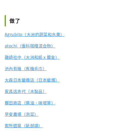
做了
Agrubito（大洲的蔬菜和水果）
atochi（香料咖哩混合物）
磯崎社中（大洲和紙 x 鍍金）
池內有機（有機毛巾）
大森日本蠟燭店（日本蠟燭）
家具店赤代（木製品）
梶田商店（醬油、味噌等）
早安農場（泡菜）
禦所園窯（砥部燒）