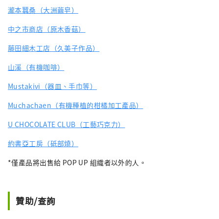
瀧本蠶桑（大洲繭皂）
中之市商店（原木香菇）
藤田細木工店（久美子作品）
山溪（有機咖啡）
Mustakivi（器皿、手巾等）
Muchachaen（有機種植的柑橘加工產品）
U CHOCOLATE CLUB（工藝巧克力）
約書亞工房（砥部燒）
*僅產品將出售給 POP UP 組織者以外的人。
贊助/查詢