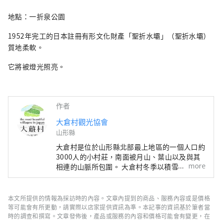
地點：一折泉公園
1952年完工的日本註冊有形文化財產「聖折水壩」（聖折水壩）
質地柔軟。
它將被燈光照亮。
作者
大倉村觀光協會
山形縣
大倉村是位於山形縣北部最上地區的一個人口約
3000人的小村莊，南面被月山、葉山以及與其
more
相連的山脈所包圍。 大倉村冬季以積雪厚重、
降雪量大而聞名，但豐富的融雪水滋潤著山野，
大倉村因大自然的恩賜而生長的野菜和農作物而
自豪。 大倉村曾經因最上川的航運而繁榮，從
本文所提供的情報為採訪時的內容。文章內提到的商品、服務內容或是價格
1476年起的138年間，清水氏在此建有城堡，統
等可能會有所更動，請實際以店家提供資訊為準。本記事的資訊基於筆者當
治著最上郡的大部分地區。大倉村的名字來自第
時的調查和撰寫。文章發佈後，產品或服務的內容和價格可能會有變更，在