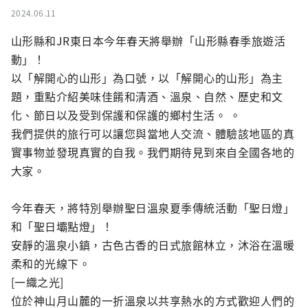
2024.06.11
山形縣和JR東日本今年春天將舉辦「山形縣春季旅遊活
動」！

以「解開心的山形」為口號，以「解開心的山形」為主
題，重點介紹美味佳餚和清酒、溫泉、自然、歷史和文
化、節日以及受到保護和保護的鄉村生活。 。

我們提供的旅行可以讓您與當地人交流、體驗該地區的真
實事物並發現真實的自我。我們期待見到來自全國各地的
大家。

今年春天，將特別舉辦聖日溫泉夏季傳統活動「聖日燈」
和「聖日壩點燈」！

安靜的溫泉小鎮，古色古香的日式旅館林立，沐浴在溫暖
柔和的光線下。

[一織之光]

位於神山月山麓的一折溫泉以共享熱水的方式歡迎人們的