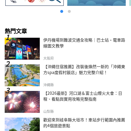
熱門文章
伊丹機場到難波交通全攻略｜巴士站・電車路
線圖文教學
大阪府
【沖繩住宿推薦】改裝後煥然一新的「沖繩東
方spa度假村飯店」魅力完整介紹！
沖繩縣
【2026最新】河口湖＆富士山煙火大會：日
程、看點與實用攻略完整指南
山梨縣
歡迎來到岐阜縣大垣市！車站步行範圍內推薦
的4個旅遊景點