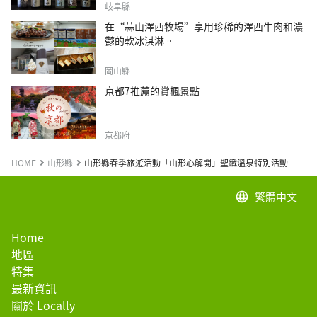
岐阜縣
在“蒜山澤西牧場”享用珍稀的澤西牛肉和濃
鬱的軟冰淇淋。
岡山縣
京都7推薦的賞楓景點
京都府
HOME
山形縣
山形縣春季旅遊活動「山形心解開」聖織溫泉特別活動
繁體中文
language
Home
地區
特集
最新資訊
關於 Locally