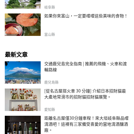
岐阜縣
如果你來富山，一定要嚐嚐這些美味的食物！
富山縣
最新文章
交通鹿兒島完全指南 | 推薦的飛機、火車和渡
輪路線
鹿兒島縣
[從名古屋搭火車 30 分鐘] 介紹日本招財貓最
大產地常滑市的招財貓招財貓展覽。
愛知縣
距離名古屋僅30分鐘車程！來大垣岐阜縣品嚐
清酒吧！這裡有三家備受喜愛的當地清酒釀酒
廠。