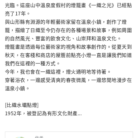
光臨。這座山中溫泉度假村的燈籠畫《一織之光》已經點
亮了17年。

與山形縣有淵源的年輕藝術家留在溫泉小鎮，創作了燈
籠，描繪了日織至今仍存在的各種場景和故事，例如周圍
的自然風光、豐富的飲食文化、山崇拜和溫泉文化。

燈籠畫是透過每位藝術家的視角和故事創作的。從夏天到
秋天，在客棧和商店的屋簷前點亮小燈一直是讓我們知道
我們在這裡的一種方式。

今年，我也會在一織這裡，燈火通明地等待著。

穿著浴衣，一邊感受清爽的春夜微風，一邊悠閒地漫步在
溫泉小鎮。

[比織水壩點燈]

1952年，被登記為有形文化財產...
作者