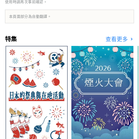
使用時請再次事前確認。
七代城主清水大輔的名字，清水城遺址被指定為
縣歷史遺跡。此外，還有被選為日本梯田百選之
一的四個村莊的梯田，以及擁有1,200多年曆
本頁面部分為自動翻譯。
史、作為具有治愈和治愈作用的傳統溫泉水療而
繼續受到人們喜愛的日織溫泉。在重視風景和環
境以及歷史悠久的傳統和文化的同時，我們宣稱
特集
查看更多
自己是日本最美麗的村莊，並充滿自信和自豪地
過著我們的日常生活。