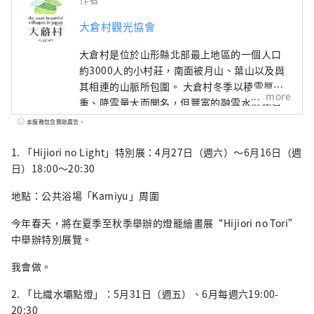
大倉村觀光協會
大倉村是位於山形縣北部最上地區的一個人口
約3000人的小村莊，南面被月山、葉山以及與
其相連的山脈所包圍。 大倉村冬季以積雪厚
more
重、降雪量大而聞名，但豐富的融雪水滋潤著
山野，大倉村因大自然的恩賜而生長的野菜和
本服務包含贊助廣告。
農作物而自豪。 大倉村曾經因最上川的航運而
繁榮，從1476年起的138年間，清水氏在此建
1. 「Hijiori no Light」特別展：4月27日（週六）～6月16日（週
有城堡，統治著最上郡的大部分地區。大倉村
日）18:00～20:30
的名字來自第七代城主清水大輔的名字，清水
地點：公共浴場「Kamiyu」周圍
城遺址被指定為縣歷史遺跡。此外，還有被選
為日本梯田百選之一的四個村莊的梯田，以及
今年春天，將在夏季至秋季舉辦的燈籠繪畫展“Hijiori no Tori”
擁有1,200多年曆史、作為具有治愈和治愈作用
中舉辦特別展覽。
的傳統溫泉水療而繼續受到人們喜愛的日織溫
泉。在重視風景和環境以及歷史悠久的傳統和
我會做。
文化的同時，我們宣稱自己是日本最美麗的村
2. 「比織水壩點燈」：5月31日（週五）、6月每週六19:00-
莊，並充滿自信和自豪地過著我們的日常生
20:30
活。