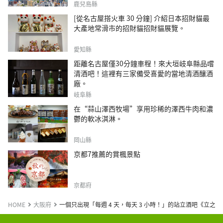
鹿兒島縣
[從名古屋搭火車 30 分鐘] 介紹日本招財貓最
大產地常滑市的招財貓招財貓展覽。
愛知縣
距離名古屋僅30分鐘車程！來大垣岐阜縣品嚐
清酒吧！這裡有三家備受喜愛的當地清酒釀酒
廠。
岐阜縣
在“蒜山澤西牧場”享用珍稀的澤西牛肉和濃
鬱的軟冰淇淋。
岡山縣
京都7推薦的賞楓景點
京都府
HOME
大阪府
一個只出現「每週 4 天，每天 3 小時！」的站立酒吧《立之大