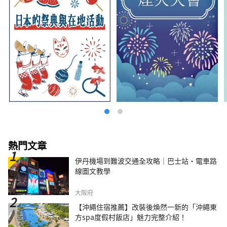
熱門文章
伊丹機場到難波交通全攻略｜巴士站・電車路
線圖文教學
大阪府
【沖繩住宿推薦】改裝後煥然一新的「沖繩東
方spa度假村飯店」魅力完整介紹！