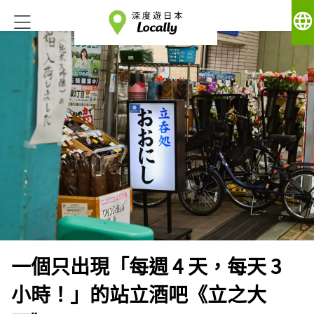
language
一個只出現「每週 4 天，每天 3
小時！」的站立酒吧《立之大