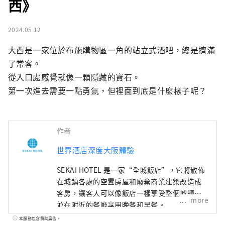
西》
2024.05.12
大西是一家位於布施購物區一角的站立式酒吧，總是擠滿
了常客。

從入口處感覺就像一顆隱藏的寶石。

第一次進去需要一點勇氣，但裡面到底是什麼樣子呢？
作者
世界酒店深度大阪體驗
SEKAI HOTEL 是一家“全城飯店”，它將散佈
在城鎮各處的空置房屋和廢棄商業建築改造成
客房，讓客人可以像飯店一樣享受整個城鎮，
more
並在附近的餐廳享用晚餐和早餐。
本服務包含贊助廣告。