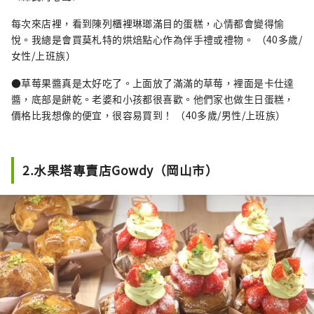
每次來店裡，看到陳列櫃裡琳瑯滿目的蛋糕，心情都會變得愉
悅。我總是會買莫札特的烘焙點心作為伴手禮或禮物。 （40多歲/
女性/上班族）
●草莓果醬真是太好吃了。上面放了滿滿的草莓，裡面是卡仕達
醬，底部是餅乾。老婆和小孩都很喜歡。他們家也做生日蛋糕，
價格比我想像的便宜，很容易買到！ （40多歲/男性/上班族）
2.水果塔專賣店Gowdy（岡山市）