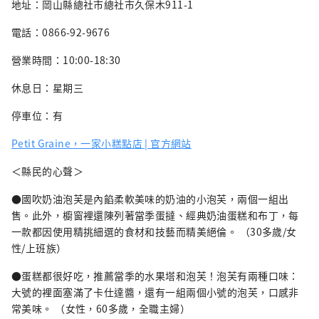
地址：岡山縣總社市總社市久保木911-1
電話：0866-92-9676
營業時間：10:00-18:30
休息日：星期三
停車位：有
Petit Graine，一家小糕點店 | 官方網站
＜縣民的心聲＞
●國吹奶油泡芙是內餡柔軟美味的奶油的小泡芙，兩個一組出
售。此外，櫥窗裡還陳列著當季蛋撻、經典奶油蛋糕和布丁，每
一款都因使用精挑細選的食材和技藝而精美絕倫。 （30多歲/女
性/上班族）
●蛋糕都很好吃，推薦當季的水果塔和泡芙！泡芙有兩種口味：
大號的裡面塞滿了卡仕達醬，還有一組兩個小號的泡芙，口感非
常美味。 （女性，60多歲，全職主婦）