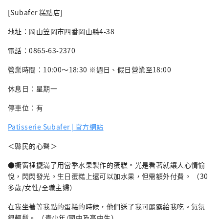
[Subafer 糕點店]
地址：岡山笠岡市四番岡山縣4-38
電話：0865-63-2370
營業時間：10:00～18:30 ※週日、假日營業至18:00
休息日：星期一
停車位：有
Patisserie Subafer | 官方網站
＜縣民的心聲＞
●櫥窗裡擺滿了用當季水果製作的蛋糕。光是看著就讓人心情愉
悅，閃閃發光。生日蛋糕上還可以加水果，但需額外付費。 （30
多歲/女性/全職主婦）
在我坐著等我點的蛋糕的時候，他們送了我可麗露給我吃。氣氛
很輕鬆。 （青少年/國中及高中生）