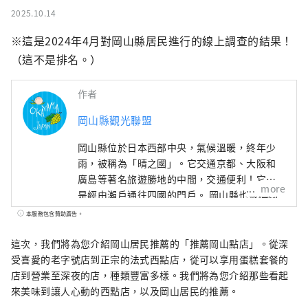
2025.10.14
※這是2024年4月對岡山縣居民進行的線上調查的結果！ 
（這不是排名。）
作者
岡山縣觀光聯盟
岡山縣位於日本西部中央，氣候溫暖​​，終年少
雨，被稱為「晴之國」。它交通京都、大阪和
廣島等著名旅遊勝地的中間，交通便利！它也
more
是經由瀨戶通往四國的門戶。 岡山縣也被稱為
“水果岡山”，在瀨戶內溫暖的氣候下，陽光
本服務包含贊助廣告。
照射的水果，無論甜度、香氣還是風味，都是
最高品質的。 您可以品嚐白桃、麝香葡萄、先
這次，我們將為您介紹岡山居民推薦的「推薦岡山點店」。從深
鋒葡萄等當季水果！ 岡山還擁有世界級的旅遊
受喜愛的老字號店到正宗的法式西點店，從可以享用蛋糕套餐的
景點，包括岡山城、日本三大名園之一的岡山
店到營業至深夜的店，種類豐富多樣。我們將為您介紹那些看起
後樂園以及擁有歷史、文化和藝術的倉敷美觀
來美味到讓人心動的西點店，以及岡山居民的推薦。
地區！