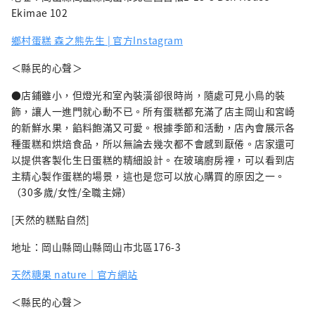
Ekimae 102
鄉村蛋糕 森之熊先生 | 官方Instagram
＜縣民的心聲＞
●店鋪雖小，但燈光和室內裝潢卻很時尚，隨處可見小鳥的裝
飾，讓人一進門就心動不已。所有蛋糕都充滿了店主岡山和宮崎
的新鮮水果，餡料飽滿又可愛。根據季節和活動，店內會展示各
種蛋糕和烘焙食品，所以無論去幾次都不會感到厭倦。店家還可
以提供客製化生日蛋糕的精細設計。在玻璃廚房裡，可以看到店
主精心製作蛋糕的場景，這也是您可以放心購買的原因之一。
（30多歲/女性/全職主婦）
[天然的糕點自然]
地址：岡山縣岡山縣岡山市北區176-3
天然糖果 nature｜官方網站
＜縣民的心聲＞