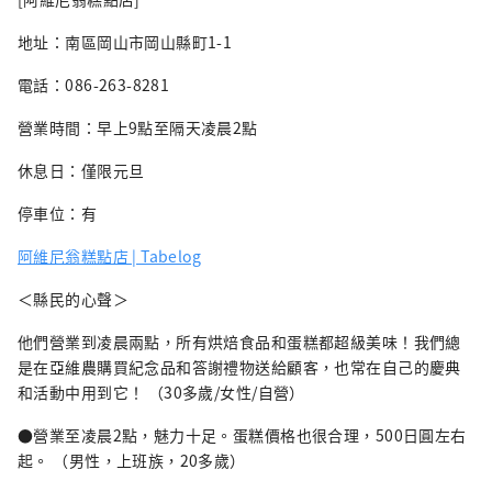
地址：南區岡山市岡山縣町1-1
電話：086-263-8281
營業時間：早上9點至隔天凌晨2點
休息日：僅限元旦
停車位：有
阿維尼翁糕點店 | Tabelog
＜縣民的心聲＞
他們營業到凌晨兩點，所有烘焙食品和蛋糕都超級美味！我們總
是在亞維農購買紀念品和答謝禮物送給顧客，也常在自己的慶典
和活動中用到它！ （30多歲/女性/自營）
●營業至凌晨2點，魅力十足。蛋糕價格也很合理，500日圓左右
起。 （男性，上班族，20多歲）