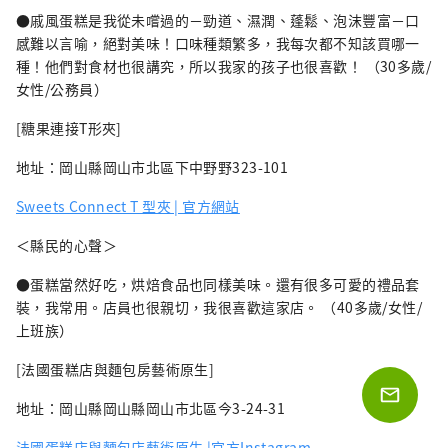
●戚風蛋糕是我從未嚐過的－勁道、濕潤、蓬鬆、泡沫豐富－口
感難以言喻，絕對美味！口味種類繁多，我每次都不知該買哪一
種！他們對食材也很講究，所以我家的孩子也很喜歡！ （30多歲/
女性/公務員）
[糖果連接T形夾]
地址：岡山縣岡山市北區下中野野323-101
Sweets Connect T 型夾 | 官方網站
＜縣民的心聲＞
●蛋糕當然好吃，烘焙食品也同樣美味。還有很多可愛的禮品套
裝，我常用。店員也很親切，我很喜歡這家店。 （40多歲/女性/
上班族）
[法國蛋糕店與麵包房藝術原生]
地址：岡山縣岡山縣岡山市北區今3-24-31
法國蛋糕店與麵包店藝術原生 |官方Instagram