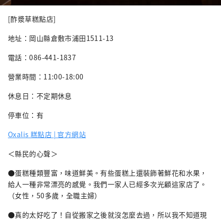
[酢漿草糕點店]
地址：岡山縣倉敷市浦田1511-13
電話：086-441-1837
營業時間：11:00-18:00
休息日：不定期休息
停車位：有
Oxalis 糕點店 | 官方網站
＜縣民的心聲＞
●蛋糕種類豐富，味道鮮美。有些蛋糕上還裝飾著鮮花和水果，
給人一種非常漂亮的感覺。我們一家人已經多次光顧這家店了。
（女性，50多歲，全職主婦）
●真的太好吃了！自從搬家之後就沒怎麼去過，所以我不知道現