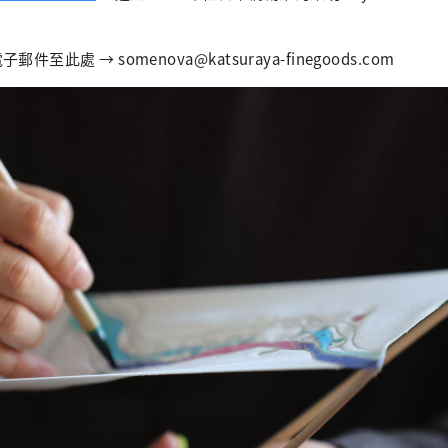
至此處 → somenova@katsuraya-finegoods.com