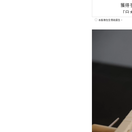
獲得
「日
SO
本服務包含贊助廣告。
請順