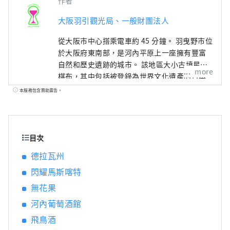
作者
大阪羽引觀光局、一般財團法人
從大阪市中心搭乘電車約 45 分鐘。 羽曳野市位
於大阪府東南部，是河內平原上一座擁有豐富
自然和歷史遺跡的城市。 該地區大小古墳星羅
more
棋布，其中包括被登錄為世界文化遺產的日本
最大的古墳——應神天皇陵，是伴隨人們生活的
本服務包含贊助廣告。
能量點。 這裡也是著名的水果產地，這裡種植
的葡萄釀造的葡萄酒是大阪的代表特產。 此
外，羽曳野是關西最著名的烤肉勝地之一，擁
有約 140 年的肉類工業歷史。 “我想一邊喝著
目次
美酒，一邊欣賞世界遺產…” “我想在大自然
德拉瓦州
豐富的土地上吃到美味的肉…” 在這種情況
閃耀馬斯喀特
下，請訪問羽曳野。
無花果
河內葡萄酒館
飛鳥酒