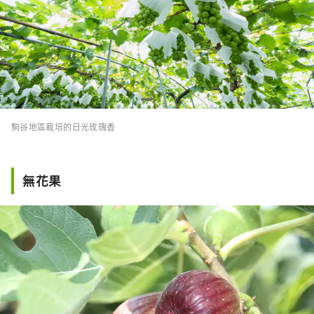
駒谷地區栽培的日光玫瑰香
無花果