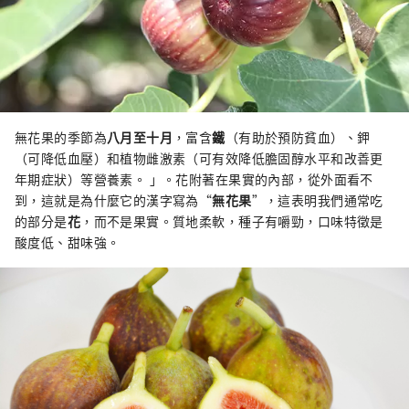
無花果的季節為
八月至十月
，富含
鐵
（有助於預防貧血）、鉀
（可降低血壓）和植物雌激素（可有效降低膽固醇水平和改善更
年期症狀）等營養素。 」。花附著在果實的內部，從外面看不
到，這就是為什麼它的漢字寫為“
無花果
”，這表明我們通常吃
的部分是
花
，而不是果實。質地柔軟，種子有嚼勁，口味特徵是
酸度低、甜味強。