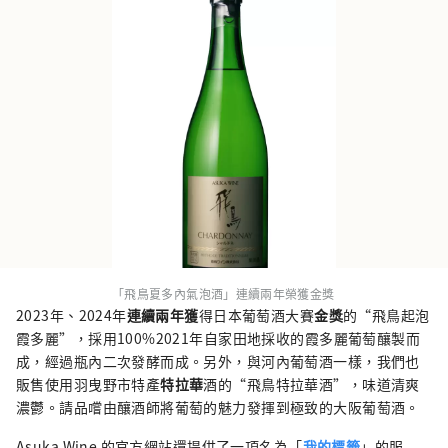
「飛鳥夏多內氣泡酒」連續兩年榮獲金獎
2023年、2024年
連續兩年獲
得日本葡萄酒大賽
金獎
的“飛鳥起泡
霞多麗”，採用100%2021年自家田地採收的霞多麗葡萄釀製而
成，經過瓶內二次發酵而成。另外，與河內葡萄酒一樣，我們也
販售使用羽曳野市特產
特拉華
酒的“飛鳥特拉華酒”，味道清爽
濃鬱。請品嚐由釀酒師將葡萄的魅力發揮到極致的大阪葡萄酒。
Asuka Wine 的官方網站還提供了一項名為「
我的標籤
」的服