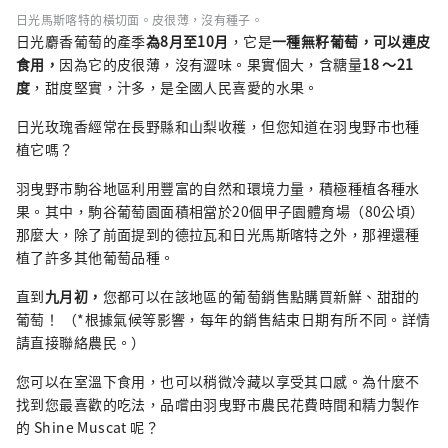
日光馬斯喀特的橫切面。皮很薄，沒有種子。
日光麝香葡萄的產季
為8月至10月
，它是
一種無籽葡萄，可以連皮
食用，
因為它的皮很薄，沒有澀味。果實個大，含糖量
18
～21
度
，甜度堅實，汁多，是全國人民喜愛的水果。
日光玫瑰香經常在長野縣和山梨收穫，但您知道在羽曳野市也種
植它嗎？
羽曳野市駒谷地區利用豐富的自然和環境力量，積極種植各種水
果。其中，駒谷葡萄園面積相當於20個甲子園體育場（80公頃）
那麼大，除了前面提到的德拉瓦和日光馬斯喀特之外，那裡還種
植了許多其他葡萄品種。
直到
九月初，
您都可以在該地區的葡萄銷售點購買新鮮、甜甜的
葡萄！ （*根據氣候等影響，每年的銷售結束日期有所不同。詳情
請直接聯絡農民。）
您可以在室溫下食用，也可以稍微冷藏以享受其口感。為什麼不
找到您最喜歡的吃法，品嚐由羽曳野市農民花費時間和精力製作
的 Shine Muscat 呢？