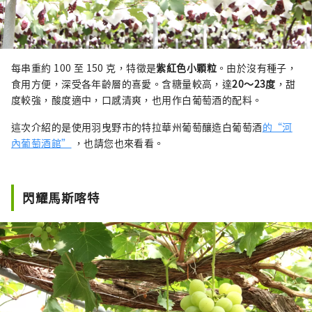
每串重約 100 至 150 克，特徵是
紫紅色小顆粒
。由於沒有種子，
食用方便，深受各年齡層的喜愛。含糖量較高，達
20～23度
，甜
度較強，酸度適中，口感清爽，也用作白葡萄酒的配料。
這次介紹的是使用羽曳野市的特拉華州葡萄釀造白葡萄酒
的“河
內葡萄酒館”
，也請您也來看看。
閃耀馬斯喀特