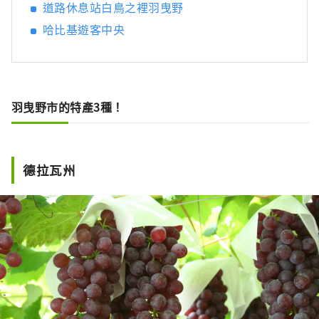
道路休息站白鳥之裡羽曳野
哈比基遊客中央
羽曳野市的特產3種！
德拉瓦州