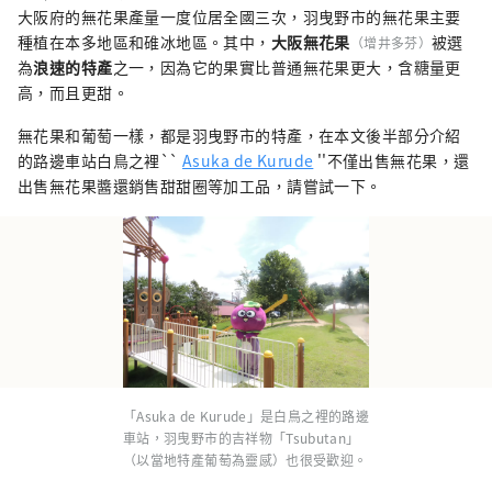
大阪府的無花果產量一度位居全國三次，羽曳野市的無花果主要
種植在本多地區和碓冰地區。其中，
大阪無花果
被選
（增井多芬）
為
浪速的特產
之一，因為它的果實比普通無花果更大，含糖量更
高，而且更甜。
無花果和葡萄一樣，都是羽曳野市的特產，在本文後半部分介紹
的路邊車站白鳥之裡``
Asuka de Kurude
''不僅出售無花果，還
出售無花果醬還銷售甜甜圈等加工品，請嘗試一下。
「Asuka de Kurude」是白鳥之裡的路邊
車站，羽曳野市的吉祥物「Tsubutan」
（以當地特產葡萄為靈感）也很受歡迎。