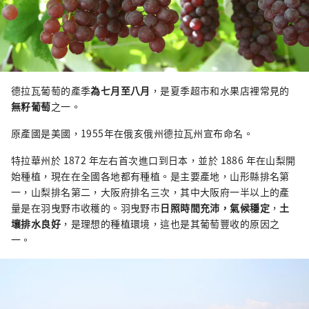
德拉瓦葡萄的產季
為七月至八月
，是夏季超市和水果店裡常見的
無籽葡萄
之一。
原產國是美國，1955年在俄亥俄州德拉瓦州宣布命名。
特拉華州於 1872 年左右首次進口到日本，並於 1886 年在山梨開
始種植，現在在全國各地都有種植。是主要產地，山形縣排名第
一，山梨排名第二，大阪府排名三次，其中大阪府一半以上的產
量是在羽曳野市收穫的。羽曳野市
日照時間充沛，氣候穩定
，
土
壤排水良好
，是理想的種植環境，這也是其葡萄豐收的原因之
一。