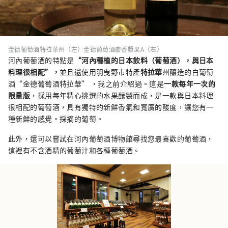
金德葡萄酒特拉華州（左）金德葡萄酒麝香漿果A（右）
河內葡萄酒的特點是
“河內種植的日本飲料（葡萄酒），與日本
料理很相配”，
並且還使用羽曳野市特產
特拉華
州釀造的白葡萄
酒“金德葡萄酒特拉華” ，我之前介紹過。這是
一款每年一次的
限量版
，採用每年精心挑選的水果釀製而成，是一款與日本料理
很相配的葡萄酒，具有獨特的新鮮香氣和寬廣的酸度，讓您有一
種新鮮的感覺。採摘的葡萄。
此外，還可以嘗試在河內葡萄酒博物館尋找您最喜歡的葡萄酒，
這裡有不含酒精的葡萄汁和各種葡萄酒。