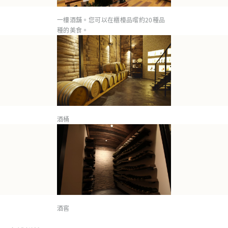
一樓酒舖。您可以在櫃檯品嚐約20種品
種的美食。
酒桶
酒窖