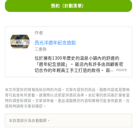
預約（計劃清單）
作者
西光洋週年紀念旅館
三重縣
位於擁有1300年歷史的溫泉小鎮內的舒適的
「週年紀念旅館」。 飯店內有許多由與顧客密
more
切合作的年輕員工手工打造的款待。 距離名古
屋市區約 60 分鐘車程，距離長島度假村柳花之
里和鈴鹿賽道約 30 分鐘車程，交通便利。 使用
當地生產和當地消費的食材製作的色彩繽紛、充
本文所提供的情報為採訪時的內容。文章內提到的商品、服務內容或是價格
滿活力的菜餚也充滿魅力！ 溫泉旅館歡迎兒童
等可能會有所更動，請實際以店家提供資訊為準。本記事的資訊基於筆者當
入住，活動豐富，吸引了許多帶小孩的回頭客。
時的調查和撰寫。文章發佈後，產品或服務的內容和價格可能會有變更，在
使用時請再次事前確認。
本頁面部分為自動翻譯。