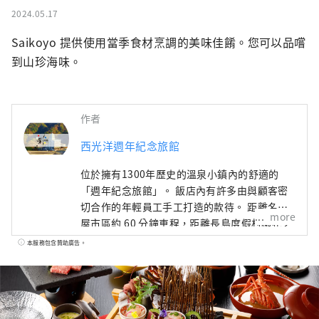
2024.05.17
Saikoyo 提供使用當季食材烹調的美味佳餚。您可以品嚐
到山珍海味。
作者
西光洋週年紀念旅館
位於擁有1300年歷史的溫泉小鎮內的舒適的
「週年紀念旅館」。 飯店內有許多由與顧客密
切合作的年輕員工手工打造的款待。 距離名古
more
屋市區約 60 分鐘車程，距離長島度假村柳花之
里和鈴鹿賽道約 30 分鐘車程，交通便利。 使用
本服務包含贊助廣告。
當地生產和當地消費的食材製作的色彩繽紛、
充滿活力的菜餚也充滿魅力！ 溫泉旅館歡迎兒
童入住，活動豐富，吸引了許多帶小孩的回頭
客。