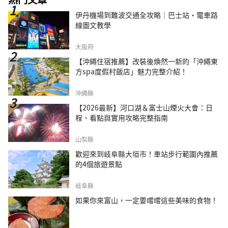
伊丹機場到難波交通全攻略｜巴士站・電車路
線圖文教學
大阪府
【沖繩住宿推薦】改裝後煥然一新的「沖繩東
方spa度假村飯店」魅力完整介紹！
沖繩縣
【2026最新】河口湖＆富士山煙火大會：日
程、看點與實用攻略完整指南
山梨縣
歡迎來到岐阜縣大垣市！車站步行範圍內推薦
的4個旅遊景點
岐阜縣
如果你來富山，一定要嚐嚐這些美味的食物！