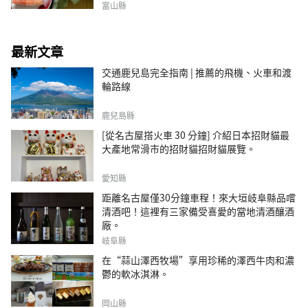
富山縣
最新文章
交通鹿兒島完全指南 | 推薦的飛機、火車和渡
輪路線
鹿兒島縣
[從名古屋搭火車 30 分鐘] 介紹日本招財貓最
大產地常滑市的招財貓招財貓展覽。
愛知縣
距離名古屋僅30分鐘車程！來大垣岐阜縣品嚐
清酒吧！這裡有三家備受喜愛的當地清酒釀酒
廠。
岐阜縣
在“蒜山澤西牧場”享用珍稀的澤西牛肉和濃
鬱的軟冰淇淋。
岡山縣